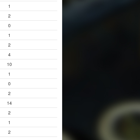
1
2
0
1
2
4
10
1
0
2
14
2
1
2