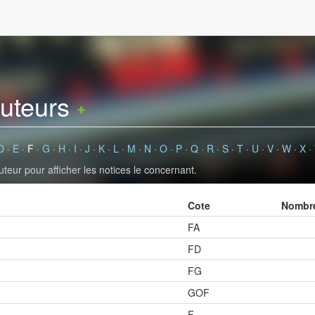
auteurs
D
·
E
·
F
·
G
·
H
·
I
·
J
·
K
·
L
·
M
·
N
·
O
·
P
·
Q
·
R
·
S
·
T
·
U
·
V
·
W
·
X
·
uteur pour afficher les notices le concernant.
Cote
Nombre
FA
FD
FG
GOF
F