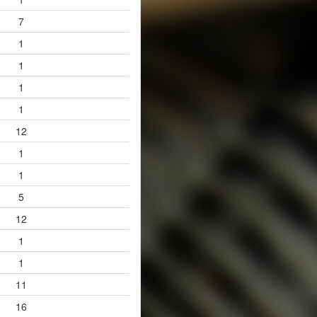
7
1
1
1
1
12
1
1
5
12
1
1
11
16