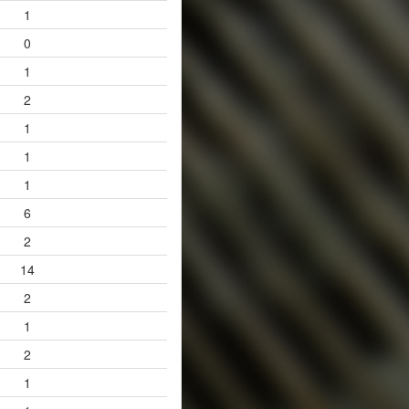
1
0
1
2
1
1
1
6
2
14
2
1
2
1