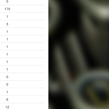
0
170
1
3
1
1
1
1
1
1
0
0
1
6
12