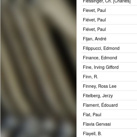
Fiessinger, Ch. [Charles]
Fievet, Paul
Fiévet, Paul
Fiévet, Paul
Fijan, André
Filippucci, Edmond
Finance, Edmond
Fine, Irving Gifford
Finn, R.
Finney, Ross Lee
Fitelberg, Jerzy
Flament, Édouard
Flat, Paul
Flavia Gervasi
Flayell, B.