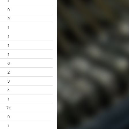
1
0
2
1
1
1
1
6
2
3
4
1
71
0
1