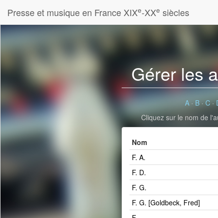
e
e
Presse et musique en France XIX
-XX
siècles
Gérer les 
A
·
B
·
C
·
Cliquez sur le nom de l'a
Nom
F. A.
F. D.
F. G.
F. G. [Goldbeck, Fred]­
F...