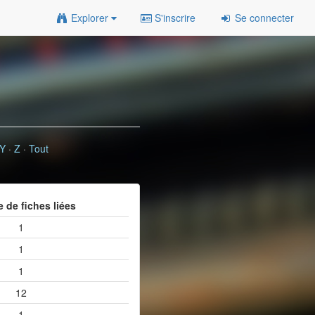
Explorer
S'inscrire
Se connecter
Y
·
Z
·
Tout
 de fiches liées
1
1
1
12
1