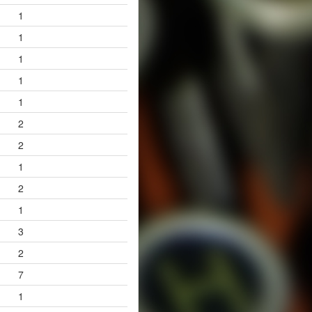
1
1
1
1
1
2
2
1
2
1
3
2
7
1