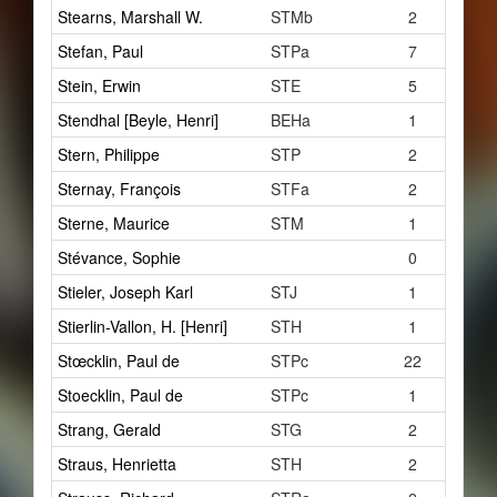
Stearns, Marshall W.
STMb
2
Stefan, Paul
STPa
7
Stein, Erwin
STE
5
Stendhal [Beyle, Henri]
BEHa
1
Stern, Philippe
STP
2
Sternay, François
STFa
2
Sterne, Maurice
STM
1
Stévance, Sophie
0
Stieler, Joseph Karl
STJ
1
Stierlin-Vallon, H. [Henri]
STH
1
Stœcklin, Paul de
STPc
22
Stoecklin, Paul de
STPc
1
Strang, Gerald
STG
2
Straus, Henrietta
STH
2