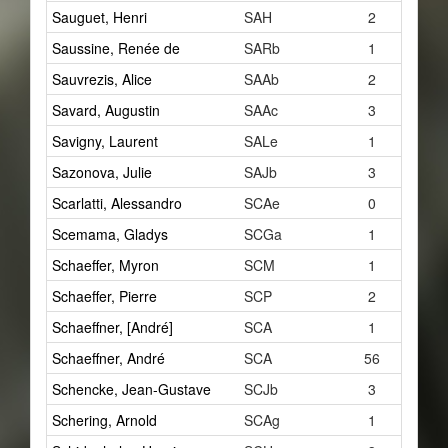
Sauguet, Henri
SAH
2
Saussine, Renée de
SARb
1
Sauvrezis, Alice
SAAb
2
Savard, Augustin
SAAc
3
Savigny, Laurent
SALe
1
Sazonova, Julie
SAJb
3
Scarlatti, Alessandro
SCAe
0
Scemama, Gladys
SCGa
1
Schaeffer, Myron
SCM
1
Schaeffer, Pierre
SCP
2
Schaeffner, [André]
SCA
1
Schaeffner, André
SCA
56
Schencke, Jean-Gustave
SCJb
3
Schering, Arnold
SCAg
1