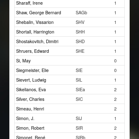
Sharaff, Irene
1
Shaw, George Bernard
SAGb
1
Shebalin, Vissarion
SHV
1
Shortall, Harrington
SHH
1
Shostakovitch, Dimitri
SHD
1
Shruers, Edward
SHE
1
Si, May
0
Siegmeister, Elie
SIE
0
Sievert, Ludwig
SIL
1
Sikelianos, Eva
SIEa
2
Silver, Charles
SIC
2
Simeau, Henri
2
Simon, J.
SIJ
1
Simon, Robert
SIR
2
Simonet, René
SIRb
2