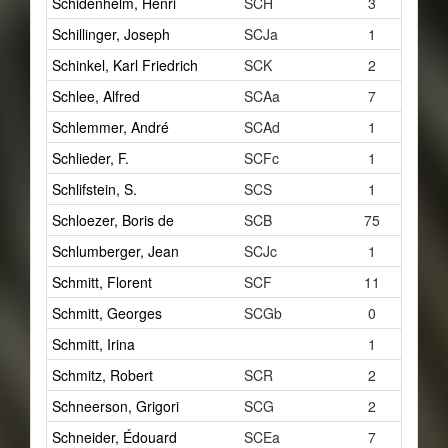
Schidenhelm, Henri
SCH
3
Schillinger, Joseph
SCJa
1
Schinkel, Karl Friedrich
SCK
2
Schlee, Alfred
SCAa
7
Schlemmer, André
SCAd
1
Schlieder, F.
SCFc
1
Schlifstein, S.
SCS
1
Schloezer, Boris de
SCB
75
Schlumberger, Jean
SCJc
1
Schmitt, Florent
SCF
11
Schmitt, Georges
SCGb
0
Schmitt, Irina
1
Schmitz, Robert
SCR
2
Schneerson, Grigori
SCG
2
Schneider, Édouard
SCEa
7