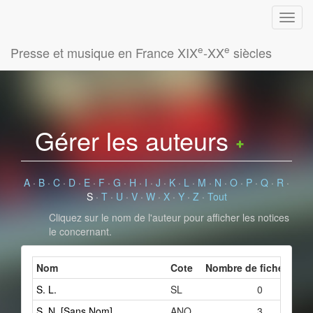
e
e
Presse et musique en France XIX
-XX
siècles
Gérer les auteurs
A
·
B
·
C
·
D
·
E
·
F
·
G
·
H
·
I
·
J
·
K
·
L
·
M
·
N
·
O
·
P
·
Q
·
R
·
S
·
T
·
U
·
V
·
W
·
X
·
Y
·
Z
·
Tout
Cliquez sur le nom de l'auteur pour afficher les notices
le concernant.
Nom
Cote
Nombre de fiches liée
S. L.
SL
0
S. N. [Sans Nom]
ANO
3