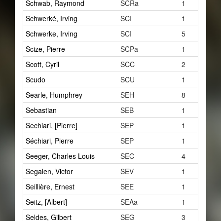
Schwab, Raymond
SCRa
1
Schwerké, Irving
SCI
1
Schwerke, Irving
SCI
5
Scize, Pierre
SCPa
1
Scott, Cyril
SCC
2
Scudo
SCU
1
Searle, Humphrey
SEH
8
Sebastian
SEB
1
Sechiari, [Pierre]
SEP
1
Séchiari, Pierre
SEP
1
Seeger, Charles Louis
SEC
4
Segalen, Victor
SEV
1
Seillière, Ernest
SEE
1
Seitz, [Albert]
SEAa
1
Seldes, Gilbert
SEG
3