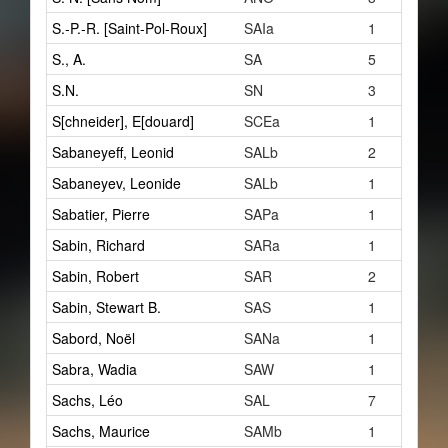
S.-P.-R. [Saint-Pol-Roux]
SAIa
1
S., A.
SA
5
S.N.
SN
3
S[chneider], E[douard]
SCEa
1
Sabaneyeff, Leonid
SALb
2
Sabaneyev, Leonide
SALb
1
Sabatier, Pierre
SAPa
1
Sabin, Richard
SARa
1
Sabin, Robert
SAR
2
Sabin, Stewart B.
SAS
1
Sabord, Noël
SANa
1
Sabra, Wadia
SAW
1
Sachs, Léo
SAL
7
Sachs, Maurice
SAMb
1