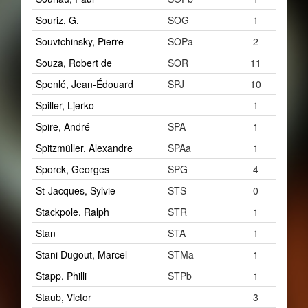
Souriz, G.
SOG
1
Souvtchinsky, Pierre
SOPa
2
Souza, Robert de
SOR
11
Spenlé, Jean-Édouard
SPJ
10
Spiller, Ljerko
1
Spire, André
SPA
1
Spitzmüller, Alexandre
SPAa
1
Sporck, Georges
SPG
4
St-Jacques, Sylvie
STS
0
Stackpole, Ralph
STR
1
Stan
STA
1
Stani Dugout, Marcel
STMa
1
Stapp, Philli
STPb
1
Staub, Victor
3