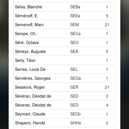
Selva, Blanche
SEBa
1
Séménoff, E.
SEEa
5
Semenoff, Marc
SEM
21
Sempe, Ch.
SECa
1
Séré, Octave
SEO
1
Sérieyx, Auguste
SEA
5
Serly, Tibor
1
Serres, Louis De
SEL
1
Servières, Georges
SEGa
1
Sessions, Roger
SER
21
Sévérac, Déodat de
SED
2
Séverac, Déodat de
SED
4
Seymart, Claude
SECb
1
Shapero, Harold
SHHa
2