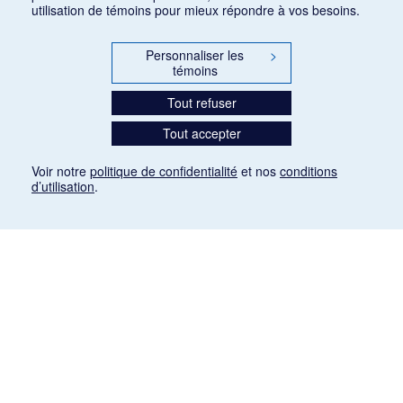
utilisation de témoins pour mieux répondre à vos besoins.
Personnaliser les
>
témoins
Tout refuser
Tout accepter
Voir notre
politique de confidentialité
et nos
conditions
d’utilisation
.
Mention légale
Les articles de presse reproduits dans la banque de données sont libres de droits. Leur
diffusion dans la banque de données est non commerciale et respecte les critères
d'utilisation équitable aux fins de recherche ainsi qu'établie par la Loi sur le droit d'auteur
du Canada (L.R.C. (1985), ch. C-42:
http://laws-lois.justice.gc.ca/fra/lois/C-42/page-
9.html#h-26
). Les PDF des articles des revues suivantes ont été téléchargés (sauf