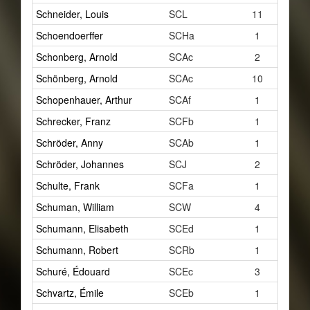
Schneider, Louis
SCL
11
Schoendoerffer
SCHa
1
Schonberg, Arnold
SCAc
2
Schönberg, Arnold
SCAc
10
Schopenhauer, Arthur
SCAf
1
Schrecker, Franz
SCFb
1
Schröder, Anny
SCAb
1
Schröder, Johannes
SCJ
2
Schulte, Frank
SCFa
1
Schuman, William
SCW
4
Schumann, Elisabeth
SCEd
1
Schumann, Robert
SCRb
1
Schuré, Édouard
SCEc
3
Schvartz, Émile
SCEb
1