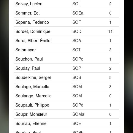
Solvay, Lucien
SOL
2
Sommer, Ed.
SOEa
0
Sopena, Federico
SOF
1
Sordet, Dominique
SOD
11
Sorel, Albert-Émile
SOA
1
Sotomayor
SOT
3
Souchon, Paul
SOPc
1
Souday, Paul
SOP
2
Soudeikine, Sergei
SOS
5
Soulage, Marcelle
SOM
3
Soulange, Marcelle
SOM
0
Soupault, Philippe
SOPd
1
Soupir, Monsieur
SOMa
0
Souriau, Étienne
SOE
1
Souriau, Paul
SOPb
1