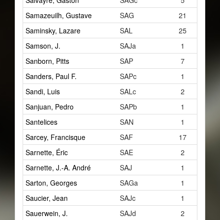
Salvayre, Gaston
SAGc
5
Samazeuilh, Gustave
SAG
21
Saminsky, Lazare
SAL
25
Samson, J.
SAJa
1
Sanborn, Pitts
SAP
7
Sanders, Paul F.
SAPc
1
Sandi, Luis
SALc
2
Sanjuan, Pedro
SAPb
1
Santelices
SAN
1
Sarcey, Francisque
SAF
17
Sarnette, Éric
SAE
2
Sarnette, J.-A. André
SAJ
1
Sarton, Georges
SAGa
1
Saucier, Jean
SAJc
1
Sauerwein, J.
SAJd
2