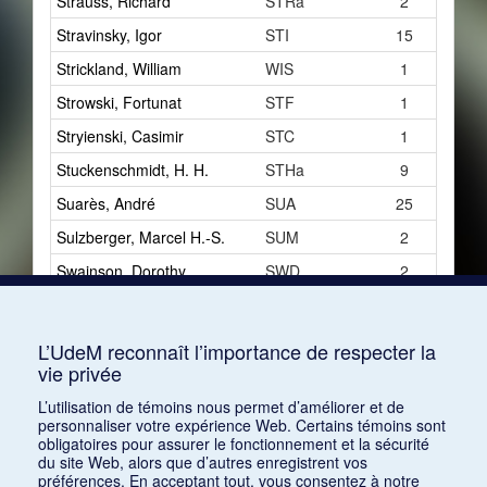
Strauss, Richard
STRa
2
Stravinsky, Igor
STI
15
Strickland, William
WIS
1
Strowski, Fortunat
STF
1
Stryienski, Casimir
STC
1
Stuckenschmidt, H. H.
STHa
9
Suarès, André
SUA
25
Sulzberger, Marcel H.-S.
SUM
2
Swainson, Dorothy
SWD
2
Sykes, James
SYJ
1
Symons, Arthur
SYA
1
L’UdeM reconnaît l’importance de respecter la
vie privée
Szifer
SZI
1
L’utilisation de témoins nous permet d’améliorer et de
personnaliser votre expérience Web. Certains témoins sont
obligatoires pour assurer le fonctionnement et la sécurité
du site Web, alors que d’autres enregistrent vos
préférences. En acceptant tout, vous consentez à notre