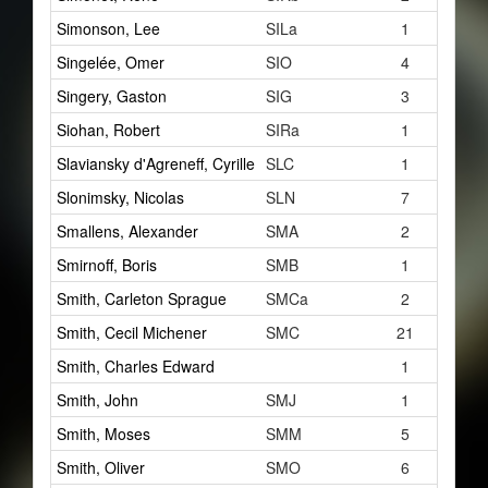
Simonson, Lee
SILa
1
Singelée, Omer
SIO
4
Singery, Gaston
SIG
3
Siohan, Robert
SIRa
1
Slaviansky d'Agreneff, Cyrille
SLC
1
Slonimsky, Nicolas
SLN
7
Smallens, Alexander
SMA
2
Smirnoff, Boris
SMB
1
Smith, Carleton Sprague
SMCa
2
Smith, Cecil Michener
SMC
21
Smith, Charles Edward
1
Smith, John
SMJ
1
Smith, Moses
SMM
5
Smith, Oliver
SMO
6