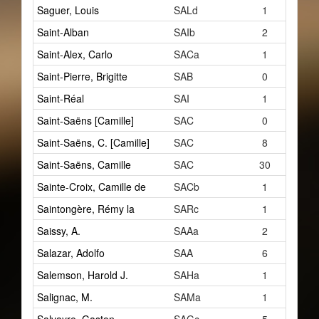
Saguer, Louis
SALd
1
Saint-Alban
SAIb
2
Saint-Alex, Carlo
SACa
1
Saint-Pierre, Brigitte
SAB
0
Saint-Réal
SAI
1
Saint-Saëns [Camille]
SAC
0
Saint-Saëns, C. [Camille]
SAC
8
Saint-Saëns, Camille
SAC
30
Sainte-Croix, Camille de
SACb
1
Saintongère, Rémy la
SARc
1
Saissy, A.
SAAa
2
Salazar, Adolfo
SAA
6
Salemson, Harold J.
SAHa
1
Salignac, M.
SAMa
1