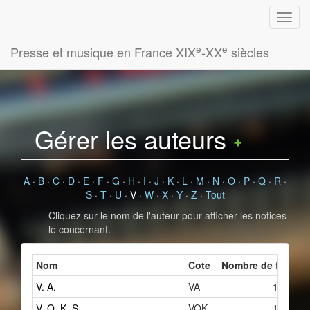
e
e
Presse et musique en France XIX
-XX
siècles
Gérer les auteurs
A
·
B
·
C
·
D
·
E
·
F
·
G
·
H
·
I
·
J
·
K
·
L
·
M
·
N
·
O
·
P
·
Q
·
R
·
S
·
T
·
U
·
V
·
W
·
X
·
Y
·
Z
·
Tout
Cliquez sur le nom de l'auteur pour afficher les notices
le concernant.
Nom
Cote
Nombre de fiches l
V. A.
VA
1
V. O. K. S.
VOK
1