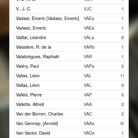
V., J.-C.
VJC
1
Vadast, Émeric [Vadasz, Emeric]
VAEa
1
Vadasz, Emeric
VAEa
1
Vaillat, Léandre
VALa
6
Vaissière, R. de la
VARb
1
Valabrègues, Raphaël
VAR
1
Valéry, Paul
VAPa
2
Vallas, Léon
VAL
15
Vallas, Léon
VAL
0
Vallée, Pierre
VAP
0
Vallette, Alfred
VAA
2
Van der Borren, Charles
VAC
2
Van Gennep, [Arnold]
VAAa
30
Van Vactor, David
VADa
1