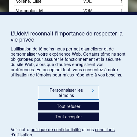
Vollène, Élise
VOE
1
Vormoolen, M.
VOM
1
Vuillemin, Louis
VUL
8
Vuillermoz, Émile
VUE
60
L’UdeM reconnaît l’importance de respecter la
vie privée
Vuillermoz, Émile
VUE
36
L’utilisation de témoins nous permet d’améliorer et de
personnaliser votre expérience Web. Certains témoins sont
obligatoires pour assurer le fonctionnement et la sécurité
du site Web, alors que d’autres enregistrent vos
préférences. En acceptant tout, vous consentez à notre
utilisation de témoins pour mieux répondre à vos besoins.
Personnaliser les
>
témoins
Tout refuser
Tout accepter
Voir notre
politique de confidentialité
et nos
conditions
d’utilisation
.