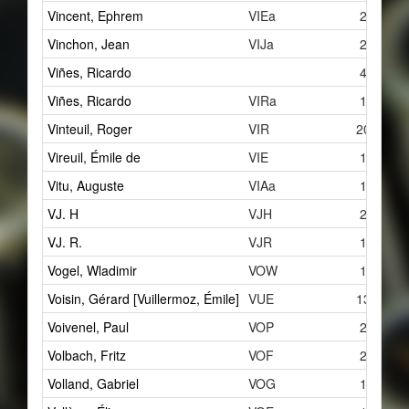
Vincent, Ephrem
VIEa
2
Vinchon, Jean
VIJa
2
Viñes, Ricardo
4
Viñes, Ricardo
VIRa
1
Vinteuil, Roger
VIR
20
Vireuil, Émile de
VIE
1
Vitu, Auguste
VIAa
1
VJ. H
VJH
2
VJ. R.
VJR
1
Vogel, Wladimir
VOW
1
Voisin, Gérard [Vuillermoz, Émile]
VUE
13
Voivenel, Paul
VOP
2
Volbach, Fritz
VOF
2
Volland, Gabriel
VOG
1