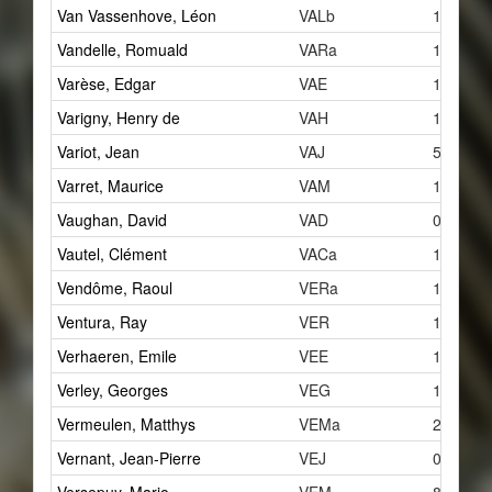
Van Vassenhove, Léon
VALb
1
Vandelle, Romuald
VARa
1
Varèse, Edgar
VAE
1
Varigny, Henry de
VAH
1
Variot, Jean
VAJ
5
Varret, Maurice
VAM
1
Vaughan, David
VAD
0
Vautel, Clément
VACa
1
Vendôme, Raoul
VERa
1
Ventura, Ray
VER
1
Verhaeren, Emile
VEE
1
Verley, Georges
VEG
1
Vermeulen, Matthys
VEMa
2
Vernant, Jean-Pierre
VEJ
0