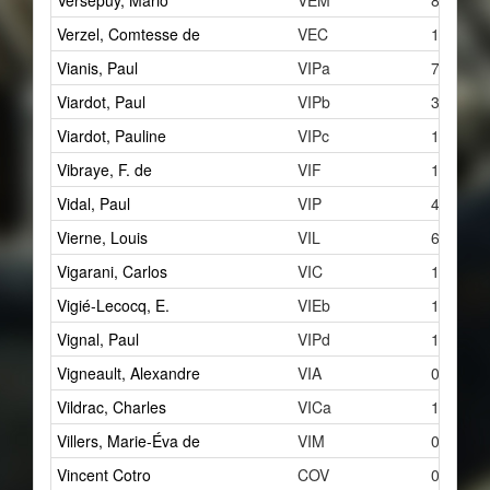
Versepuy, Mario
VEM
8
Verzel, Comtesse de
VEC
1
Vianis, Paul
VIPa
7
Viardot, Paul
VIPb
3
Viardot, Pauline
VIPc
1
Vibraye, F. de
VIF
1
Vidal, Paul
VIP
4
Vierne, Louis
VIL
6
Vigarani, Carlos
VIC
1
Vigié-Lecocq, E.
VIEb
1
Vignal, Paul
VIPd
1
Vigneault, Alexandre
VIA
0
Vildrac, Charles
VICa
1
Villers, Marie-Éva de
VIM
0
Vincent Cotro
COV
0