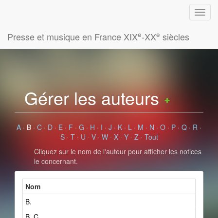
e
e
Presse et musique en France XIX
-XX
siècles
Gérer les auteurs
A
·
B
·
C
·
D
·
E
·
F
·
G
·
H
·
I
·
J
·
K
·
L
·
M
·
N
·
O
·
P
·
Q
·
R
·
S
·
T
·
U
·
V
·
W
·
X
·
Y
·
Z
·
Tout
Cliquez sur le nom de l'auteur pour afficher les notices
le concernant.
Nom
B.
B. C.