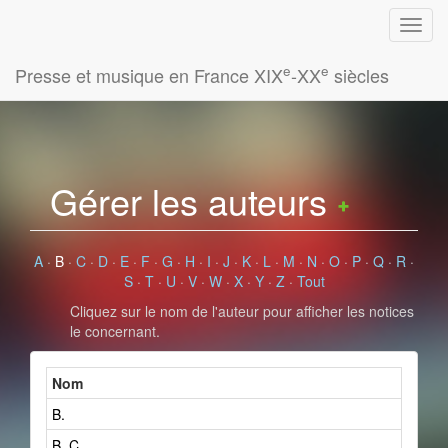
e
e
Presse et musique en France XIX
-XX
siècles
Gérer les auteurs
A
·
B
·
C
·
D
·
E
·
F
·
G
·
H
·
I
·
J
·
K
·
L
·
M
·
N
·
O
·
P
·
Q
·
R
·
S
·
T
·
U
·
V
·
W
·
X
·
Y
·
Z
·
Tout
Cliquez sur le nom de l'auteur pour afficher les notices
le concernant.
Nom
B.
B. C.