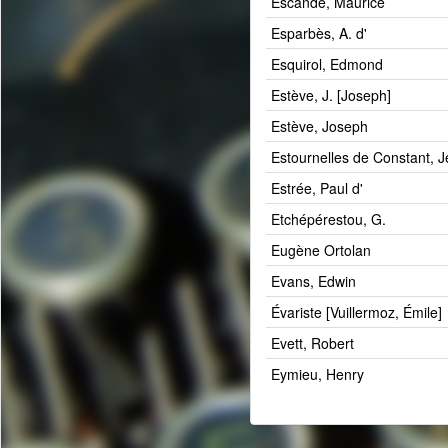
Escande, Maurice
Esparbès, A. d'
Esquirol, Edmond
Estève, J. [Joseph]
Estève, Joseph
Estournelles de Constant, J
Estrée, Paul d'
Etchépérestou, G.
Eugène Ortolan
Evans, Edwin
Évariste [Vuillermoz, Émile]
Evett, Robert
Eymieu, Henry