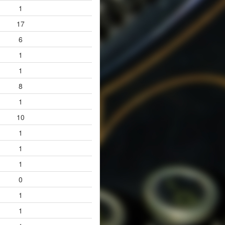
1
17
6
1
1
8
1
10
1
1
1
0
1
1