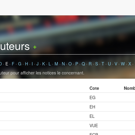
auteurs
D
·
E
·
F
·
G
·
H
·
I
·
J
·
K
·
L
·
M
·
N
·
O
·
P
·
Q
·
R
·
S
·
T
·
U
·
V
·
W
·
X
·
uteur pour afficher les notices le concernant.
Cote
Nombr
EG
EH
EL
VUE
ECP