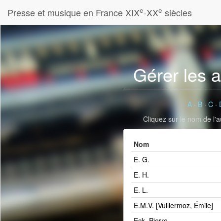
e
e
Presse et musique en France XIX
-XX
siècles
Gérer les 
A
·
B
·
C
·
Cliquez sur le nom de l'a
Nom
E. G.
E. H.
E. L.
E.M.V. [Vuillermoz, Émile]
Eck, Pierre