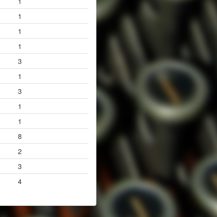
1
1
1
1
3
1
3
1
1
8
2
3
4