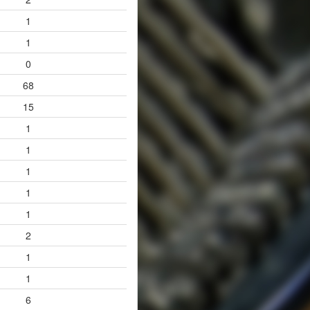
1
1
0
68
15
1
1
1
1
1
2
1
1
6