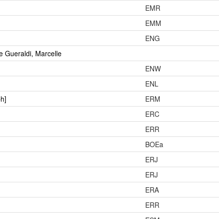
EMR
EMM
ENG
e Gueraldi, Marcelle
ENW
ENL
ph]
ERM
ERC
ERR
BOEa
ERJ
ERJ
ERA
ERR