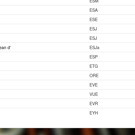
ESM
ESA
ESE
ESJ
ESJ
ean d'
ESJa
ESP
ETG
ORE
EVE
VUE
EVR
EYH