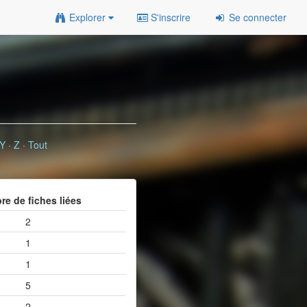
Explorer
S'inscrire
Se connecter
Y
·
Z
·
Tout
e de fiches liées
2
1
1
5
2