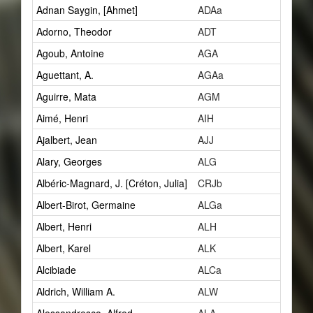
Adnan Saygin, [Ahmet]
ADAa
1
Adorno, Theodor
ADT
2
Agoub, Antoine
AGA
1
Aguettant, A.
AGAa
1
Aguirre, Mata
AGM
2
Aimé, Henri
AIH
1
Ajalbert, Jean
AJJ
2
Alary, Georges
ALG
1
Albéric-Magnard, J. [Créton, Julia]
CRJb
1
Albert-Birot, Germaine
ALGa
1
Albert, Henri
ALH
27
Albert, Karel
ALK
1
Alcibiade
ALCa
1
Aldrich, William A.
ALW
1