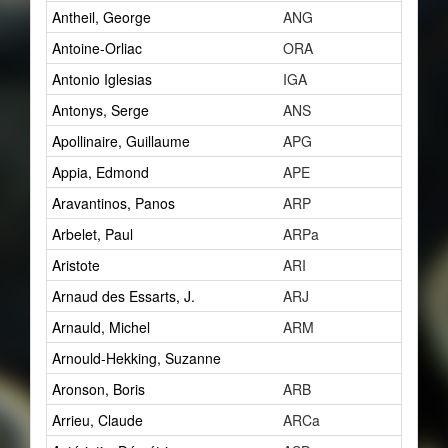
Antheil, George
ANG
15
Antoine-Orliac
ORA
2
Antonio Iglesias
IGA
0
Antonys, Serge
ANS
1
Apollinaire, Guillaume
APG
7
Appia, Edmond
APE
1
Aravantinos, Panos
ARP
2
Arbelet, Paul
ARPa
1
Aristote
ARI
1
Arnaud des Essarts, J.
ARJ
1
Arnauld, Michel
ARM
1
Arnould-Hekking, Suzanne
1
Aronson, Boris
ARB
2
Arrieu, Claude
ARCa
0