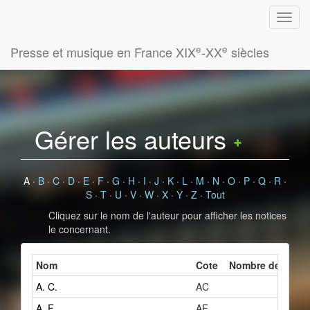
e
e
Presse et musique en France XIX
-XX
siècles
Gérer les auteurs
A
·
B
·
C
·
D
·
E
·
F
·
G
·
H
·
I
·
J
·
K
·
L
·
M
·
N
·
O
·
P
·
Q
·
R
·
S
·
T
·
U
·
V
·
W
·
X
·
Y
·
Z
·
Tout
Cliquez sur le nom de l'auteur pour afficher les notices
le concernant.
Nom
Cote
Nombre de fiches
A. C.
AC
2
A. F.
AF
1