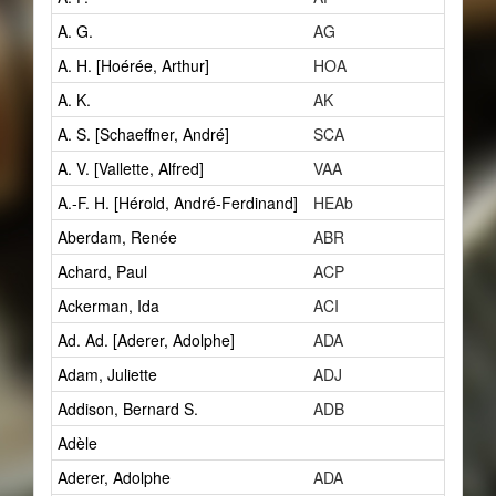
A. G.
AG
3
A. H. [Hoérée, Arthur]
HOA
1
A. K.
AK
1
A. S. [Schaeffner, André]
SCA
8
A. V. [Vallette, Alfred]
VAA
2
A.-F. H. [Hérold, André-Ferdinand]
HEAb
1
Aberdam, Renée
ABR
1
Achard, Paul
ACP
1
Ackerman, Ida
ACI
0
Ad. Ad. [Aderer, Adolphe]
ADA
3
Adam, Juliette
ADJ
1
Addison, Bernard S.
ADB
1
Adèle
1
Aderer, Adolphe
ADA
3