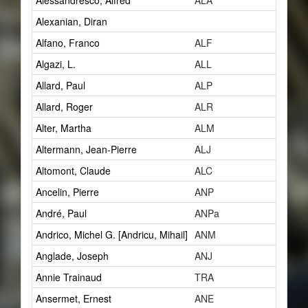
Alessandresco, Alfred
ALA
1
Alexanian, Diran
2
Alfano, Franco
ALF
1
Algazi, L.
ALL
1
Allard, Paul
ALP
14
Allard, Roger
ALR
1
Alter, Martha
ALM
1
Altermann, Jean-Pierre
ALJ
1
Altomont, Claude
ALC
7
Ancelin, Pierre
ANP
0
André, Paul
ANPa
2
Andrico, Michel G. [Andricu, Mihail]
ANM
2
Anglade, Joseph
ANJ
1
Annie Trainaud
TRA
0
Ansermet, Ernest
ANE
5