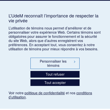
Auterive, Roger
AUR
3
Avshalomoff, Jacob
AVJ
2
L’UdeM reconnaît l’importance de respecter la
vie privée
Azpiri, Munoz
1
L’utilisation de témoins nous permet d’améliorer et de
personnaliser votre expérience Web. Certains témoins sont
obligatoires pour assurer le fonctionnement et la sécurité
du site Web, alors que d’autres enregistrent vos
préférences. En acceptant tout, vous consentez à notre
utilisation de témoins pour mieux répondre à vos besoins.
Personnaliser les
>
témoins
Tout refuser
Tout accepter
Voir notre
politique de confidentialité
et nos
conditions
d’utilisation
.