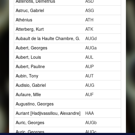
Astériotis, Démétrius
ASD
5
Astruc, Gabriel
ASG
1
Athénius
ATH
3
Atterberg, Kurt
ATK
1
Aubault de la Haulte Chambre, G.
AUGd
1
Aubert, Georges
AUGa
1
Aubert, Louis
AUL
10
Aubert, Pauline
AUP
1
Aubin, Tony
AUT
2
Audisio, Gabriel
AUG
5
Aufaure, Mlle
AUF
1
Augustino, Georges
1
Auriant [Hadjivassiliou, Alexandre]
HAA
2
Auric, Georges
AUGb
4
Auric, Georges
AUGc
3