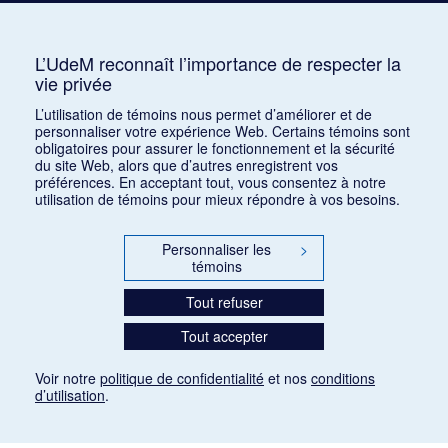
Auterive, Roger
AUR
3
Avshalomoff, Jacob
AVJ
2
L’UdeM reconnaît l’importance de respecter la
vie privée
Azpiri, Munoz
1
L’utilisation de témoins nous permet d’améliorer et de
personnaliser votre expérience Web. Certains témoins sont
obligatoires pour assurer le fonctionnement et la sécurité
du site Web, alors que d’autres enregistrent vos
préférences. En acceptant tout, vous consentez à notre
utilisation de témoins pour mieux répondre à vos besoins.
Personnaliser les
>
témoins
Tout refuser
Tout accepter
Voir notre
politique de confidentialité
et nos
conditions
d’utilisation
.