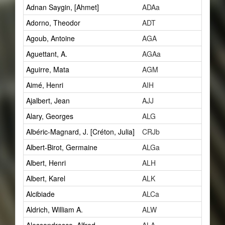
Adnan Saygin, [Ahmet]
ADAa
1
Adorno, Theodor
ADT
2
Agoub, Antoine
AGA
1
Aguettant, A.
AGAa
1
Aguirre, Mata
AGM
2
Aimé, Henri
AIH
1
Ajalbert, Jean
AJJ
2
Alary, Georges
ALG
1
Albéric-Magnard, J. [Créton, Julia]
CRJb
1
Albert-Birot, Germaine
ALGa
1
Albert, Henri
ALH
27
Albert, Karel
ALK
1
Alcibiade
ALCa
1
Aldrich, William A.
ALW
1