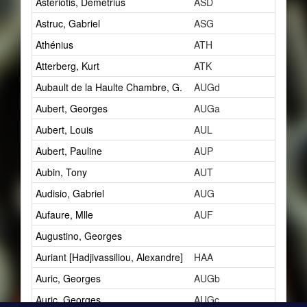
Astériotis, Démétrius
ASD
5
Astruc, Gabriel
ASG
1
Athénius
ATH
3
Atterberg, Kurt
ATK
1
Aubault de la Haulte Chambre, G.
AUGd
1
Aubert, Georges
AUGa
1
Aubert, Louis
AUL
10
Aubert, Pauline
AUP
1
Aubin, Tony
AUT
2
Audisio, Gabriel
AUG
5
Aufaure, Mlle
AUF
1
Augustino, Georges
1
Auriant [Hadjivassiliou, Alexandre]
HAA
2
Auric, Georges
AUGb
4
Auric, Georges
AUGc
3