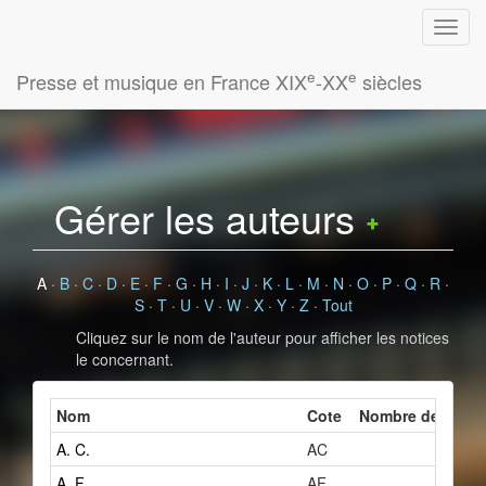
e
e
Presse et musique en France XIX
-XX
siècles
Gérer les auteurs
A
·
B
·
C
·
D
·
E
·
F
·
G
·
H
·
I
·
J
·
K
·
L
·
M
·
N
·
O
·
P
·
Q
·
R
·
S
·
T
·
U
·
V
·
W
·
X
·
Y
·
Z
·
Tout
Cliquez sur le nom de l'auteur pour afficher les notices
le concernant.
Nom
Cote
Nombre de fiches
A. C.
AC
2
A. F.
AF
1