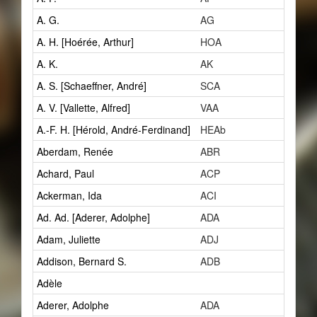
A. G.
AG
3
A. H. [Hoérée, Arthur]
HOA
1
A. K.
AK
1
A. S. [Schaeffner, André]
SCA
8
A. V. [Vallette, Alfred]
VAA
2
A.-F. H. [Hérold, André-Ferdinand]
HEAb
1
Aberdam, Renée
ABR
1
Achard, Paul
ACP
1
Ackerman, Ida
ACI
0
Ad. Ad. [Aderer, Adolphe]
ADA
3
Adam, Juliette
ADJ
1
Addison, Bernard S.
ADB
1
Adèle
1
Aderer, Adolphe
ADA
3