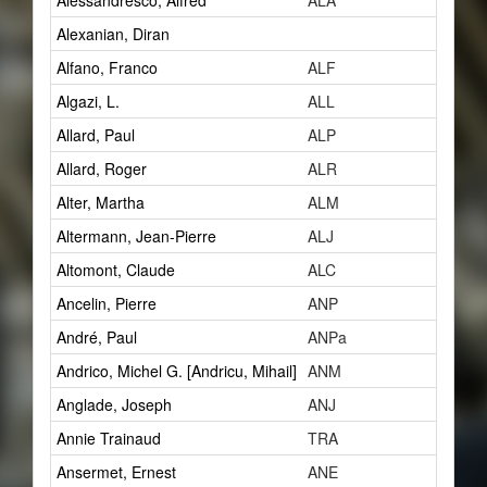
Alessandresco, Alfred
ALA
1
Alexanian, Diran
2
Alfano, Franco
ALF
1
Algazi, L.
ALL
1
Allard, Paul
ALP
14
Allard, Roger
ALR
1
Alter, Martha
ALM
1
Altermann, Jean-Pierre
ALJ
1
Altomont, Claude
ALC
7
Ancelin, Pierre
ANP
0
André, Paul
ANPa
2
Andrico, Michel G. [Andricu, Mihail]
ANM
2
Anglade, Joseph
ANJ
1
Annie Trainaud
TRA
0
Ansermet, Ernest
ANE
5