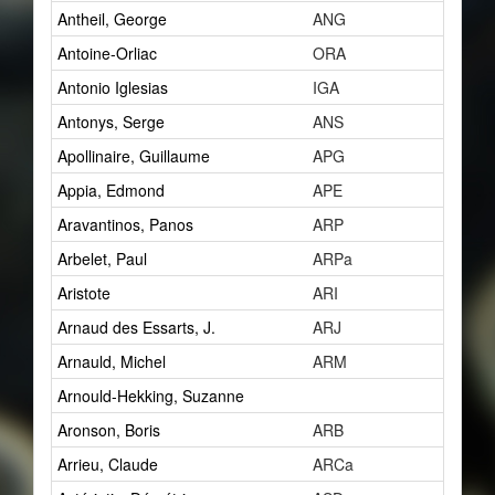
Antheil, George
ANG
15
Antoine-Orliac
ORA
2
Antonio Iglesias
IGA
0
Antonys, Serge
ANS
1
Apollinaire, Guillaume
APG
7
Appia, Edmond
APE
1
Aravantinos, Panos
ARP
2
Arbelet, Paul
ARPa
1
Aristote
ARI
1
Arnaud des Essarts, J.
ARJ
1
Arnauld, Michel
ARM
1
Arnould-Hekking, Suzanne
1
Aronson, Boris
ARB
2
Arrieu, Claude
ARCa
0