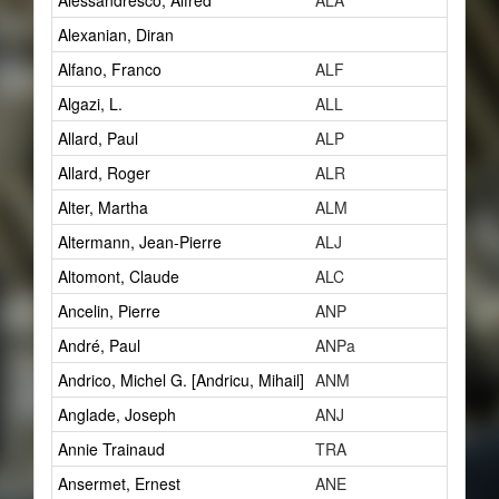
Alessandresco, Alfred
ALA
1
Alexanian, Diran
2
Alfano, Franco
ALF
1
Algazi, L.
ALL
1
Allard, Paul
ALP
14
Allard, Roger
ALR
1
Alter, Martha
ALM
1
Altermann, Jean-Pierre
ALJ
1
Altomont, Claude
ALC
7
Ancelin, Pierre
ANP
0
André, Paul
ANPa
2
Andrico, Michel G. [Andricu, Mihail]
ANM
2
Anglade, Joseph
ANJ
1
Annie Trainaud
TRA
0
Ansermet, Ernest
ANE
5