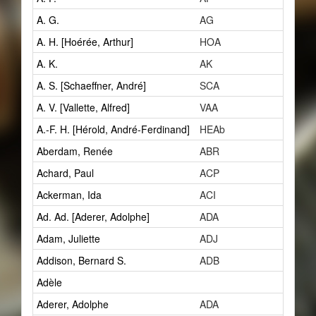
A. G.
AG
3
A. H. [Hoérée, Arthur]
HOA
1
A. K.
AK
1
A. S. [Schaeffner, André]
SCA
8
A. V. [Vallette, Alfred]
VAA
2
A.-F. H. [Hérold, André-Ferdinand]
HEAb
1
Aberdam, Renée
ABR
1
Achard, Paul
ACP
1
Ackerman, Ida
ACI
0
Ad. Ad. [Aderer, Adolphe]
ADA
3
Adam, Juliette
ADJ
1
Addison, Bernard S.
ADB
1
Adèle
1
Aderer, Adolphe
ADA
3