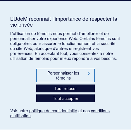
Auterive, Roger
AUR
3
Avshalomoff, Jacob
AVJ
2
L’UdeM reconnaît l’importance de respecter la
vie privée
Azpiri, Munoz
1
L’utilisation de témoins nous permet d’améliorer et de
personnaliser votre expérience Web. Certains témoins sont
obligatoires pour assurer le fonctionnement et la sécurité
du site Web, alors que d’autres enregistrent vos
préférences. En acceptant tout, vous consentez à notre
utilisation de témoins pour mieux répondre à vos besoins.
Personnaliser les
>
témoins
Tout refuser
Tout accepter
Voir notre
politique de confidentialité
et nos
conditions
d’utilisation
.