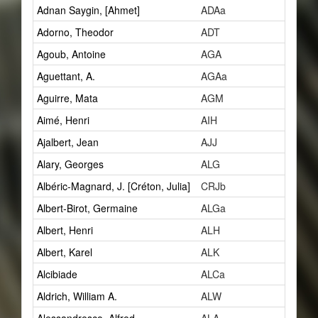
Adnan Saygin, [Ahmet]
ADAa
1
Adorno, Theodor
ADT
2
Agoub, Antoine
AGA
1
Aguettant, A.
AGAa
1
Aguirre, Mata
AGM
2
Aimé, Henri
AIH
1
Ajalbert, Jean
AJJ
2
Alary, Georges
ALG
1
Albéric-Magnard, J. [Créton, Julia]
CRJb
1
Albert-Birot, Germaine
ALGa
1
Albert, Henri
ALH
27
Albert, Karel
ALK
1
Alcibiade
ALCa
1
Aldrich, William A.
ALW
1