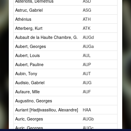
Astériotis, Démétrius
ASD
5
Astruc, Gabriel
ASG
1
Athénius
ATH
3
Atterberg, Kurt
ATK
1
Aubault de la Haulte Chambre, G.
AUGd
1
Aubert, Georges
AUGa
1
Aubert, Louis
AUL
10
Aubert, Pauline
AUP
1
Aubin, Tony
AUT
2
Audisio, Gabriel
AUG
5
Aufaure, Mlle
AUF
1
Augustino, Georges
1
Auriant [Hadjivassiliou, Alexandre]
HAA
2
Auric, Georges
AUGb
4
Auric, Georges
AUGc
3