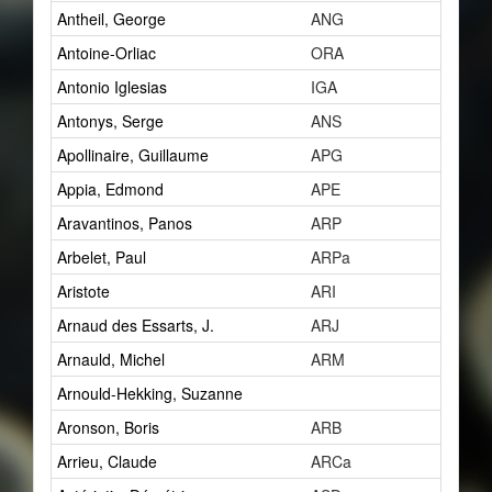
Antheil, George
ANG
15
Antoine-Orliac
ORA
2
Antonio Iglesias
IGA
0
Antonys, Serge
ANS
1
Apollinaire, Guillaume
APG
7
Appia, Edmond
APE
1
Aravantinos, Panos
ARP
2
Arbelet, Paul
ARPa
1
Aristote
ARI
1
Arnaud des Essarts, J.
ARJ
1
Arnauld, Michel
ARM
1
Arnould-Hekking, Suzanne
1
Aronson, Boris
ARB
2
Arrieu, Claude
ARCa
0