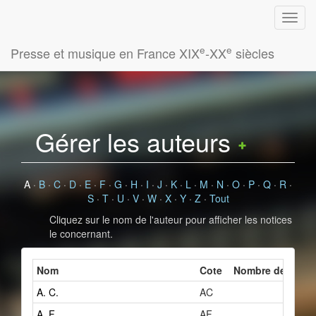
e
e
Presse et musique en France XIX
-XX
siècles
Gérer les auteurs
A
·
B
·
C
·
D
·
E
·
F
·
G
·
H
·
I
·
J
·
K
·
L
·
M
·
N
·
O
·
P
·
Q
·
R
·
S
·
T
·
U
·
V
·
W
·
X
·
Y
·
Z
·
Tout
Cliquez sur le nom de l'auteur pour afficher les notices
le concernant.
Nom
Cote
Nombre de fiches
A. C.
AC
2
A. F.
AF
1