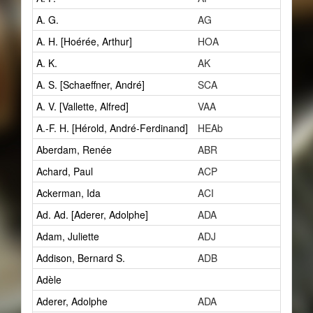
A. G.
AG
3
A. H. [Hoérée, Arthur]
HOA
1
A. K.
AK
1
A. S. [Schaeffner, André]
SCA
8
A. V. [Vallette, Alfred]
VAA
2
A.-F. H. [Hérold, André-Ferdinand]
HEAb
1
Aberdam, Renée
ABR
1
Achard, Paul
ACP
1
Ackerman, Ida
ACI
0
Ad. Ad. [Aderer, Adolphe]
ADA
3
Adam, Juliette
ADJ
1
Addison, Bernard S.
ADB
1
Adèle
1
Aderer, Adolphe
ADA
3