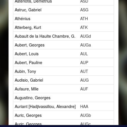
Astériotis, Démétrius
ASD
5
Astruc, Gabriel
ASG
1
Athénius
ATH
3
Atterberg, Kurt
ATK
1
Aubault de la Haulte Chambre, G.
AUGd
1
Aubert, Georges
AUGa
1
Aubert, Louis
AUL
10
Aubert, Pauline
AUP
1
Aubin, Tony
AUT
2
Audisio, Gabriel
AUG
5
Aufaure, Mlle
AUF
1
Augustino, Georges
1
Auriant [Hadjivassiliou, Alexandre]
HAA
2
Auric, Georges
AUGb
4
Auric, Georges
AUGc
3