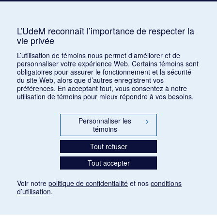
Auterive, Roger
AUR
3
Avshalomoff, Jacob
AVJ
2
L’UdeM reconnaît l’importance de respecter la
vie privée
Azpiri, Munoz
1
L’utilisation de témoins nous permet d’améliorer et de
personnaliser votre expérience Web. Certains témoins sont
obligatoires pour assurer le fonctionnement et la sécurité
du site Web, alors que d’autres enregistrent vos
préférences. En acceptant tout, vous consentez à notre
utilisation de témoins pour mieux répondre à vos besoins.
Personnaliser les
>
témoins
Tout refuser
Tout accepter
Voir notre
politique de confidentialité
et nos
conditions
d’utilisation
.