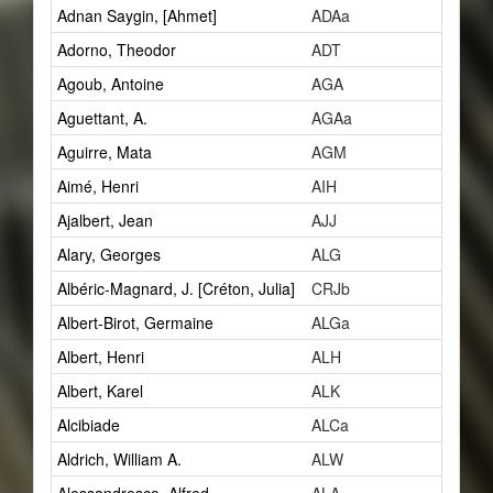
Adnan Saygin, [Ahmet]
ADAa
1
Adorno, Theodor
ADT
2
Agoub, Antoine
AGA
1
Aguettant, A.
AGAa
1
Aguirre, Mata
AGM
2
Aimé, Henri
AIH
1
Ajalbert, Jean
AJJ
2
Alary, Georges
ALG
1
Albéric-Magnard, J. [Créton, Julia]
CRJb
1
Albert-Birot, Germaine
ALGa
1
Albert, Henri
ALH
27
Albert, Karel
ALK
1
Alcibiade
ALCa
1
Aldrich, William A.
ALW
1