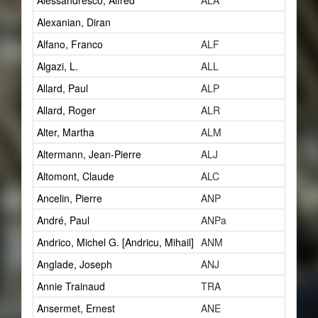
Alessandresco, Alfred
ALA
1
Alexanian, Diran
2
Alfano, Franco
ALF
1
Algazi, L.
ALL
1
Allard, Paul
ALP
14
Allard, Roger
ALR
1
Alter, Martha
ALM
1
Altermann, Jean-Pierre
ALJ
1
Altomont, Claude
ALC
7
Ancelin, Pierre
ANP
0
André, Paul
ANPa
2
Andrico, Michel G. [Andricu, Mihail]
ANM
2
Anglade, Joseph
ANJ
1
Annie Trainaud
TRA
0
Ansermet, Ernest
ANE
5