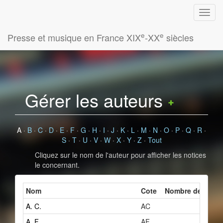
e
e
Presse et musique en France XIX
-XX
siècles
Gérer les auteurs
A
·
B
·
C
·
D
·
E
·
F
·
G
·
H
·
I
·
J
·
K
·
L
·
M
·
N
·
O
·
P
·
Q
·
R
·
S
·
T
·
U
·
V
·
W
·
X
·
Y
·
Z
·
Tout
Cliquez sur le nom de l'auteur pour afficher les notices
le concernant.
Nom
Cote
Nombre de fiches
A. C.
AC
2
A. F.
AF
1