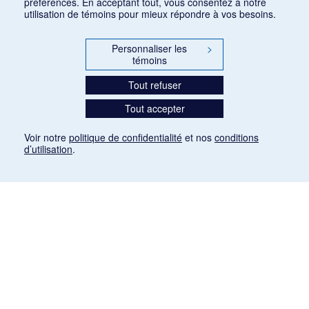
préférences. En acceptant tout, vous consentez à notre
utilisation de témoins pour mieux répondre à vos besoins.
Personnaliser les
>
témoins
Tout refuser
Tout accepter
Voir notre
politique de confidentialité
et nos
conditions
d’utilisation
.
Mention légale
Les articles de presse reproduits dans la banque de données sont libres de droits. Leur
diffusion dans la banque de données est non commerciale et respecte les critères
d'utilisation équitable aux fins de recherche ainsi qu'établie par la Loi sur le droit d'auteur
du Canada (L.R.C. (1985), ch. C-42:
http://laws-lois.justice.gc.ca/fra/lois/C-42/page-