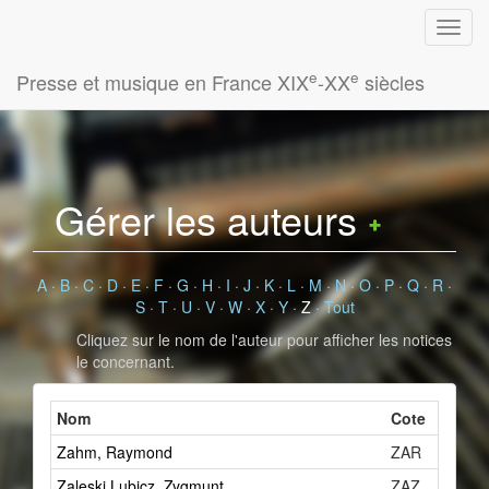
e
e
Presse et musique en France XIX
-XX
siècles
Gérer les auteurs
A
·
B
·
C
·
D
·
E
·
F
·
G
·
H
·
I
·
J
·
K
·
L
·
M
·
N
·
O
·
P
·
Q
·
R
·
S
·
T
·
U
·
V
·
W
·
X
·
Y
·
Z
·
Tout
Cliquez sur le nom de l'auteur pour afficher les notices
le concernant.
Nom
Cote
Nombre
Zahm, Raymond
ZAR
Zaleski Lubicz, Zygmunt
ZAZ