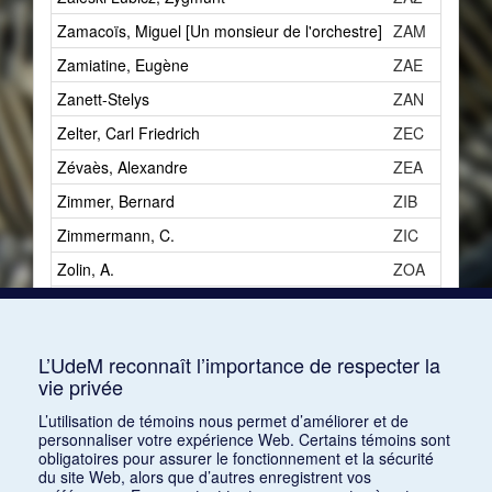
Zamacoïs, Miguel [Un monsieur de l'orchestre]
ZAM
Zamiatine, Eugène
ZAE
Zanett-Stelys
ZAN
Zelter, Carl Friedrich
ZEC
Zévaès, Alexandre
ZEA
Zimmer, Bernard
ZIB
Zimmermann, C.
ZIC
Zolin, A.
ZOA
Zollinger, Albert
ZOAa
Zuccoli, Luciano
ZUL
L’UdeM reconnaît l’importance de respecter la
Zwart, James
ZWJ
vie privée
L’utilisation de témoins nous permet d’améliorer et de
personnaliser votre expérience Web. Certains témoins sont
obligatoires pour assurer le fonctionnement et la sécurité
du site Web, alors que d’autres enregistrent vos