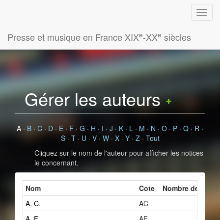
e
e
Presse et musique en France XIX
-XX
siècles
Gérer les auteurs
A
·
B
·
C
·
D
·
E
·
F
·
G
·
H
·
I
·
J
·
K
·
L
·
M
·
N
·
O
·
P
·
Q
·
R
·
S
·
T
·
U
·
V
·
W
·
X
·
Y
·
Z
·
Tout
Cliquez sur le nom de l'auteur pour afficher les notices
le concernant.
Nom
Cote
Nombre de fiches
A. C.
AC
2
A. F.
AF
1