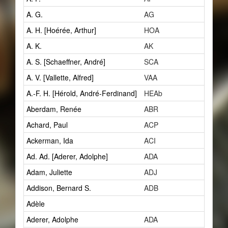
A. G.
AG
3
A. H. [Hoérée, Arthur]
HOA
1
A. K.
AK
1
A. S. [Schaeffner, André]
SCA
8
A. V. [Vallette, Alfred]
VAA
2
A.-F. H. [Hérold, André-Ferdinand]
HEAb
1
Aberdam, Renée
ABR
1
Achard, Paul
ACP
1
Ackerman, Ida
ACI
0
Ad. Ad. [Aderer, Adolphe]
ADA
3
Adam, Juliette
ADJ
1
Addison, Bernard S.
ADB
1
Adèle
1
Aderer, Adolphe
ADA
3