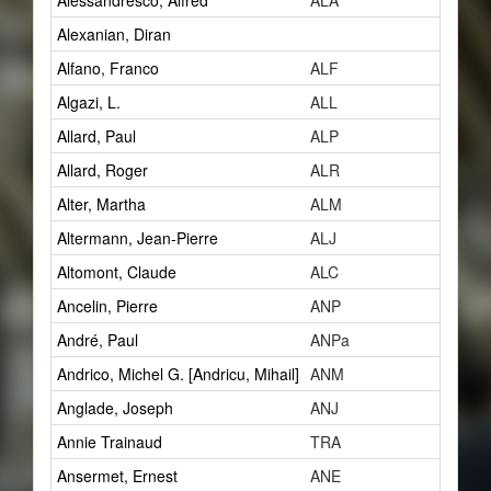
Alessandresco, Alfred
ALA
1
Alexanian, Diran
2
Alfano, Franco
ALF
1
Algazi, L.
ALL
1
Allard, Paul
ALP
14
Allard, Roger
ALR
1
Alter, Martha
ALM
1
Altermann, Jean-Pierre
ALJ
1
Altomont, Claude
ALC
7
Ancelin, Pierre
ANP
0
André, Paul
ANPa
2
Andrico, Michel G. [Andricu, Mihail]
ANM
2
Anglade, Joseph
ANJ
1
Annie Trainaud
TRA
0
Ansermet, Ernest
ANE
5