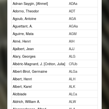
Adnan Saygin, [Ahmet]
ADAa
1
Adorno, Theodor
ADT
2
Agoub, Antoine
AGA
1
Aguettant, A.
AGAa
1
Aguirre, Mata
AGM
2
Aimé, Henri
AIH
1
Ajalbert, Jean
AJJ
2
Alary, Georges
ALG
1
Albéric-Magnard, J. [Créton, Julia]
CRJb
1
Albert-Birot, Germaine
ALGa
1
Albert, Henri
ALH
27
Albert, Karel
ALK
1
Alcibiade
ALCa
1
Aldrich, William A.
ALW
1