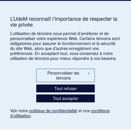
Auterive, Roger
AUR
3
Avshalomoff, Jacob
AVJ
2
L’UdeM reconnaît l’importance de respecter la
vie privée
Azpiri, Munoz
1
L’utilisation de témoins nous permet d’améliorer et de
personnaliser votre expérience Web. Certains témoins sont
obligatoires pour assurer le fonctionnement et la sécurité
du site Web, alors que d’autres enregistrent vos
préférences. En acceptant tout, vous consentez à notre
utilisation de témoins pour mieux répondre à vos besoins.
Personnaliser les
>
témoins
Tout refuser
Tout accepter
Voir notre
politique de confidentialité
et nos
conditions
d’utilisation
.