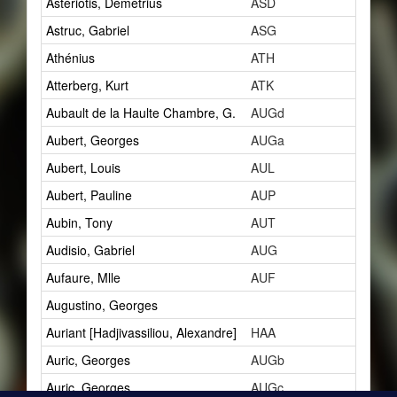
Astériotis, Démétrius
ASD
5
Astruc, Gabriel
ASG
1
Athénius
ATH
3
Atterberg, Kurt
ATK
1
Aubault de la Haulte Chambre, G.
AUGd
1
Aubert, Georges
AUGa
1
Aubert, Louis
AUL
10
Aubert, Pauline
AUP
1
Aubin, Tony
AUT
2
Audisio, Gabriel
AUG
5
Aufaure, Mlle
AUF
1
Augustino, Georges
1
Auriant [Hadjivassiliou, Alexandre]
HAA
2
Auric, Georges
AUGb
4
Auric, Georges
AUGc
3