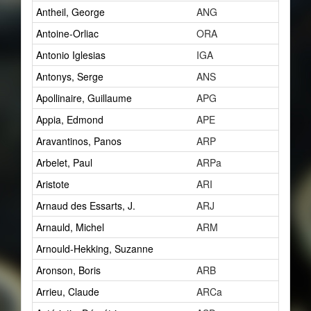
Antheil, George
ANG
15
Antoine-Orliac
ORA
2
Antonio Iglesias
IGA
0
Antonys, Serge
ANS
1
Apollinaire, Guillaume
APG
7
Appia, Edmond
APE
1
Aravantinos, Panos
ARP
2
Arbelet, Paul
ARPa
1
Aristote
ARI
1
Arnaud des Essarts, J.
ARJ
1
Arnauld, Michel
ARM
1
Arnould-Hekking, Suzanne
1
Aronson, Boris
ARB
2
Arrieu, Claude
ARCa
0