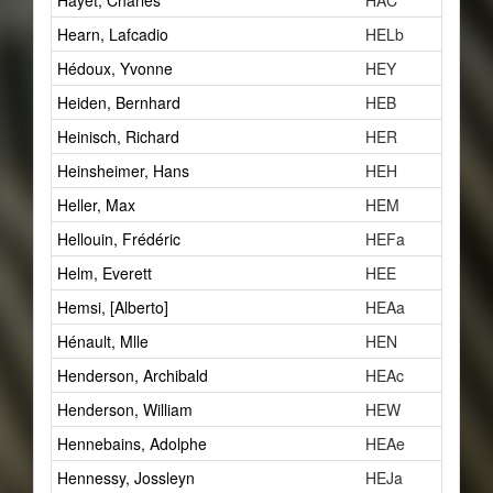
Hayet, Charles
HAC
Hearn, Lafcadio
HELb
Hédoux, Yvonne
HEY
Heiden, Bernhard
HEB
Heinisch, Richard
HER
Heinsheimer, Hans
HEH
Heller, Max
HEM
Hellouin, Frédéric
HEFa
Helm, Everett
HEE
Hemsi, [Alberto]
HEAa
Hénault, Mlle
HEN
Henderson, Archibald
HEAc
Henderson, William
HEW
Hennebains, Adolphe
HEAe
Hennessy, Jossleyn
HEJa