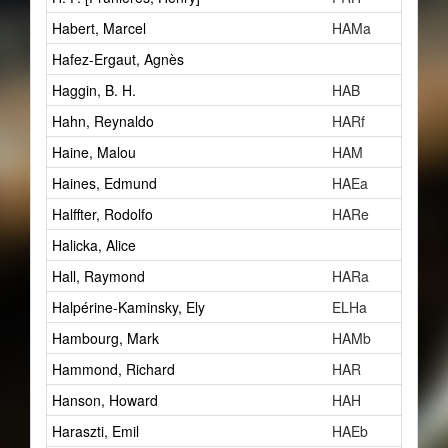
Habert, Marcel
HAMa
Hafez-Ergaut, Agnès
Haggin, B. H.
HAB
Hahn, Reynaldo
HARf
Haine, Malou
HAM
Haines, Edmund
HAEa
Halffter, Rodolfo
HARe
Halicka, Alice
Hall, Raymond
HARa
Halpérine-Kaminsky, Ely
ELHa
Hambourg, Mark
HAMb
Hammond, Richard
HAR
Hanson, Howard
HAH
Haraszti, Emil
HAEb