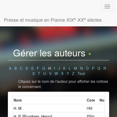
e
e
Presse et musique en France XIX
-XX
siècles
Gérer les auteurs
A
·
B
·
C
·
D
·
E
·
F
·
G
·
H
·
I
·
J
·
K
·
L
·
M
·
N
·
O
·
P
·
Q
·
R
·
S
·
T
·
U
·
V
·
W
·
X
·
Y
·
Z
·
Tout
Cliquez sur le nom de l'auteur pour afficher les notices
le concernant.
Nom
Cote
Nombre de
H. M.
HM
H. P. [Prunières, Henry]
PRH