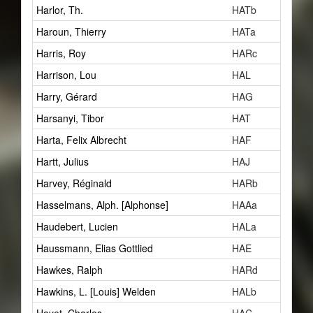
Harlor, Th.
HATb
Haroun, Thierry
HATa
Harris, Roy
HARc
Harrison, Lou
HAL
Harry, Gérard
HAG
Harsanyi, Tibor
HAT
Harta, Felix Albrecht
HAF
Hartt, Julius
HAJ
Harvey, Réginald
HARb
Hasselmans, Alph. [Alphonse]
HAAa
Haudebert, Lucien
HALa
Haussmann, Elias Gottlied
HAE
Hawkes, Ralph
HARd
Hawkins, L. [Louis] Welden
HALb