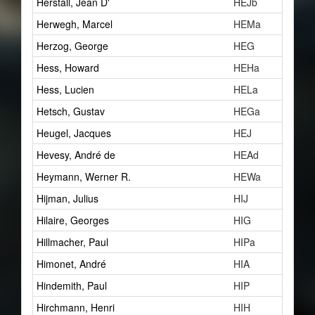
Herstall, Jean D'
HEJb
Herwegh, Marcel
HEMa
Herzog, George
HEG
Hess, Howard
HEHa
Hess, Lucien
HELa
Hetsch, Gustav
HEGa
Heugel, Jacques
HEJ
Hevesy, André de
HEAd
Heymann, Werner R.
HEWa
Hijman, Julius
HIJ
Hilaire, Georges
HIG
Hillmacher, Paul
HIPa
Himonet, André
HIA
Hindemith, Paul
HIP
Hirchmann, Henri
HIH