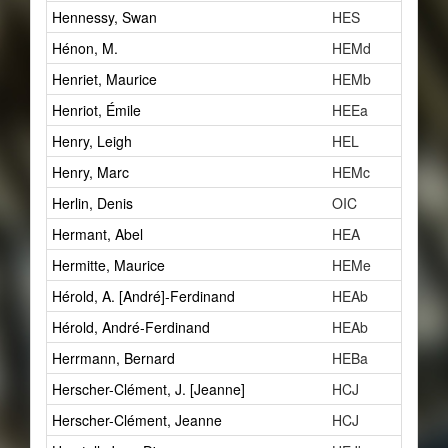
Hennessy, Swan
HES
Hénon, M.
HEMd
Henriet, Maurice
HEMb
Henriot, Émile
HEEa
Henry, Leigh
HEL
Henry, Marc
HEMc
Herlin, Denis
OIC
Hermant, Abel
HEA
Hermitte, Maurice
HEMe
Hérold, A. [André]-Ferdinand
HEAb
Hérold, André-Ferdinand
HEAb
Herrmann, Bernard
HEBa
Herscher-Clément, J. [Jeanne]
HCJ
Herscher-Clément, Jeanne
HCJ