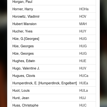
Horgan, Paul
Horner, Harry
HOHa
Horowitz, Vladimir
HOV
Hubert Mansion
MAH
Hucher, Yves
HUY
Hüe, G.[Georges]
HUG
Hüe, Georges
HUG
Hüe, Georges
HUG
Hughes, Edwin
HUE
Hugo, Valentine J.
HUV
Hugues, Clovis
HUCa
Humperdinck, E. [Humperdinck, Engelbert]
HUEa
Huot, Louis
HULa
Huré, Jean
HUJ
Huss, Christophe
HUC