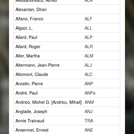
Alessandresco, Alfred
ALA
1
Alexanian, Diran
2
Alfano, Franco
ALF
1
Algazi, L.
ALL
1
Allard, Paul
ALP
14
Allard, Roger
ALR
1
Alter, Martha
ALM
1
Altermann, Jean-Pierre
ALJ
1
Altomont, Claude
ALC
7
Ancelin, Pierre
ANP
0
André, Paul
ANPa
2
Andrico, Michel G. [Andricu, Mihail]
ANM
2
Anglade, Joseph
ANJ
1
Annie Trainaud
TRA
0
Ansermet, Ernest
ANE
5