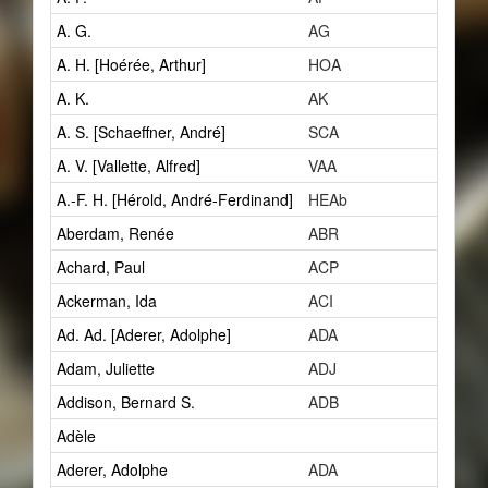
A. G.
AG
3
A. H. [Hoérée, Arthur]
HOA
1
A. K.
AK
1
A. S. [Schaeffner, André]
SCA
8
A. V. [Vallette, Alfred]
VAA
2
A.-F. H. [Hérold, André-Ferdinand]
HEAb
1
Aberdam, Renée
ABR
1
Achard, Paul
ACP
1
Ackerman, Ida
ACI
0
Ad. Ad. [Aderer, Adolphe]
ADA
3
Adam, Juliette
ADJ
1
Addison, Bernard S.
ADB
1
Adèle
1
Aderer, Adolphe
ADA
3