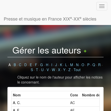
e
e
Presse et musique en France XIX
-XX
siècles
Gérer les auteurs
A
·
B
·
C
·
D
·
E
·
F
·
G
·
H
·
I
·
J
·
K
·
L
·
M
·
N
·
O
·
P
·
Q
·
R
·
S
·
T
·
U
·
V
·
W
·
X
·
Y
·
Z
·
Tout
Cliquez sur le nom de l'auteur pour afficher les notices
le concernant.
Nom
Cote
Nombre de fiches
A. C.
AC
2
A. F.
AF
1