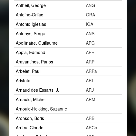
Antheil, George
ANG
15
Antoine-Orliac
ORA
2
Antonio Iglesias
IGA
0
Antonys, Serge
ANS
1
Apollinaire, Guillaume
APG
7
Appia, Edmond
APE
1
Aravantinos, Panos
ARP
2
Arbelet, Paul
ARPa
1
Aristote
ARI
1
Arnaud des Essarts, J.
ARJ
1
Arnauld, Michel
ARM
1
Arnould-Hekking, Suzanne
1
Aronson, Boris
ARB
2
Arrieu, Claude
ARCa
0