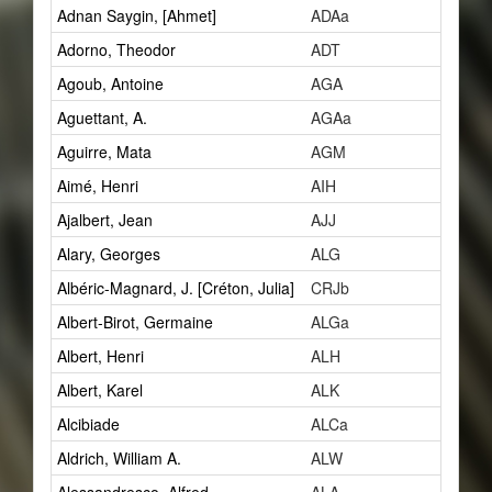
Adnan Saygin, [Ahmet]
ADAa
1
Adorno, Theodor
ADT
2
Agoub, Antoine
AGA
1
Aguettant, A.
AGAa
1
Aguirre, Mata
AGM
2
Aimé, Henri
AIH
1
Ajalbert, Jean
AJJ
2
Alary, Georges
ALG
1
Albéric-Magnard, J. [Créton, Julia]
CRJb
1
Albert-Birot, Germaine
ALGa
1
Albert, Henri
ALH
27
Albert, Karel
ALK
1
Alcibiade
ALCa
1
Aldrich, William A.
ALW
1