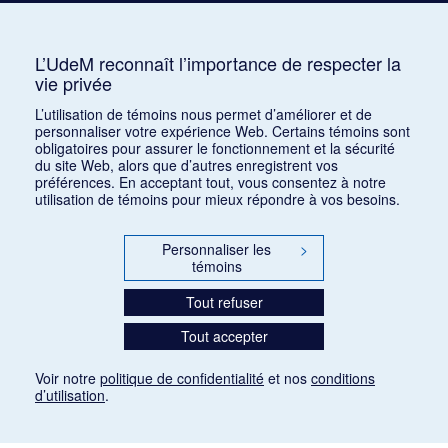
Auterive, Roger
AUR
3
Avshalomoff, Jacob
AVJ
2
L’UdeM reconnaît l’importance de respecter la
vie privée
Azpiri, Munoz
1
L’utilisation de témoins nous permet d’améliorer et de
personnaliser votre expérience Web. Certains témoins sont
obligatoires pour assurer le fonctionnement et la sécurité
du site Web, alors que d’autres enregistrent vos
préférences. En acceptant tout, vous consentez à notre
utilisation de témoins pour mieux répondre à vos besoins.
Personnaliser les
>
témoins
Tout refuser
Tout accepter
Voir notre
politique de confidentialité
et nos
conditions
d’utilisation
.