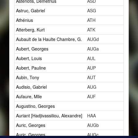
Astériotis, Démétrius
ASD
5
Astruc, Gabriel
ASG
1
Athénius
ATH
3
Atterberg, Kurt
ATK
1
Aubault de la Haulte Chambre, G.
AUGd
1
Aubert, Georges
AUGa
1
Aubert, Louis
AUL
10
Aubert, Pauline
AUP
1
Aubin, Tony
AUT
2
Audisio, Gabriel
AUG
5
Aufaure, Mlle
AUF
1
Augustino, Georges
1
Auriant [Hadjivassiliou, Alexandre]
HAA
2
Auric, Georges
AUGb
4
Auric, Georges
AUGc
3