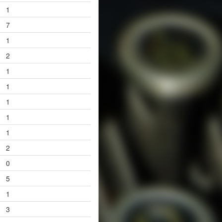
1
7
1
2
1
1
1
1
1
2
0
5
1
3