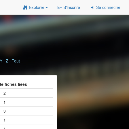
Explorer
S'inscrire
Se connecter
Y
·
Z
·
Tout
e fiches liées
2
1
3
1
1