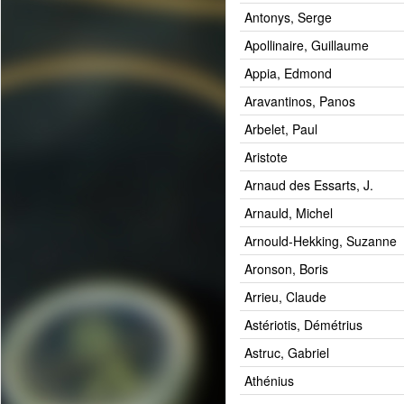
Antonys, Serge
Apollinaire, Guillaume
Appia, Edmond
Aravantinos, Panos
Arbelet, Paul
Aristote
Arnaud des Essarts, J.
Arnauld, Michel
Arnould-Hekking, Suzanne
Aronson, Boris
Arrieu, Claude
Astériotis, Démétrius
Astruc, Gabriel
Athénius