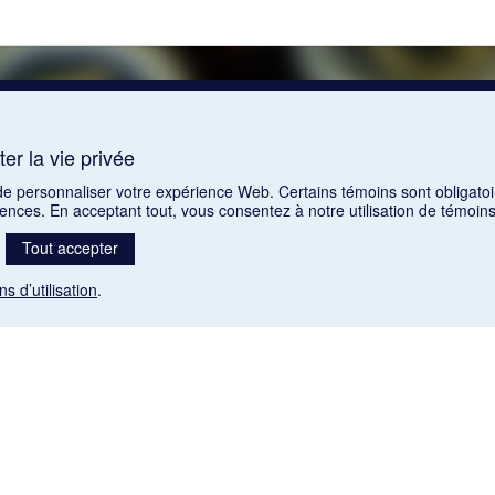
er la vie privée
 de personnaliser votre expérience Web. Certains témoins sont obligatoi
rences. En acceptant tout, vous consentez à notre utilisation de témoi
Tout accepter
ns d’utilisation
.
Mention légale
nt libres de droits. Leur diffusion dans la banque de données est non commerciale et respecte l
 (1985), ch. C-42:
http://laws-lois.justice.gc.ca/fra/lois/C-42/page-9.html#h-26
). Les PDF des art