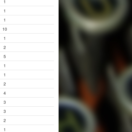
1
1
1
10
1
2
5
1
1
2
4
3
3
2
1