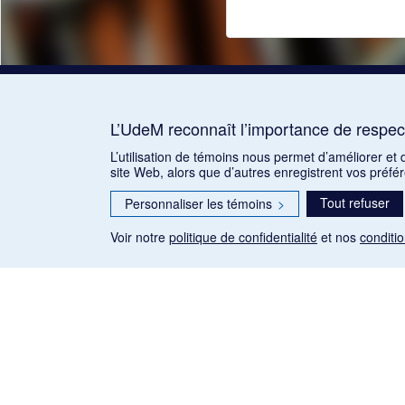
L’UdeM reconnaît l’importance de respect
L’utilisation de témoins nous permet d’améliorer et
site Web, alors que d’autres enregistrent vos préfé
Tout refuser
Personnaliser les témoins
>
Voir notre
politique de confidentialité
et nos
conditio
Les articles de presse reproduits dans la banque de données so
qu'établie par la Loi sur le droit d'auteur du Canada (L.R.C.