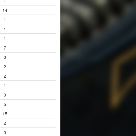
1
14
1
1
1
7
0
2
2
1
0
5
15
2
0