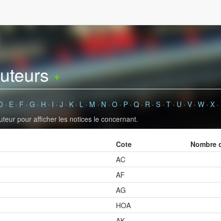
auteurs
D
·
E
·
F
·
G
·
H
·
I
·
J
·
K
·
L
·
M
·
N
·
O
·
P
·
Q
·
R
·
S
·
T
·
U
·
V
·
W
·
X
·
uteur pour afficher les notices le concernant.
Cote
Nombre d
AC
AF
AG
HOA
AK