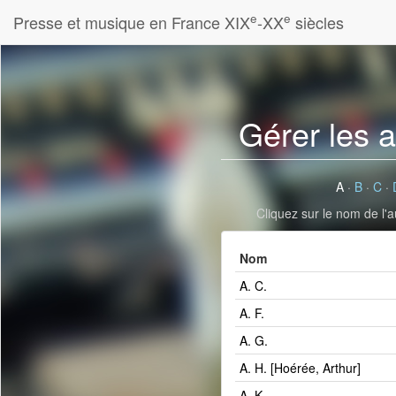
e
e
Presse et musique en France XIX
-XX
siècles
Gérer les 
A
·
B
·
C
·
Cliquez sur le nom de l'a
Nom
A. C.
A. F.
A. G.
A. H. [Hoérée, Arthur]
A. K.