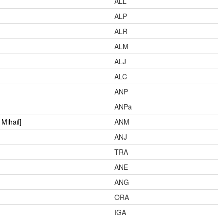
ALL
ALP
ALR
ALM
ALJ
ALC
ANP
ANPa
 Mihail]
ANM
ANJ
TRA
ANE
ANG
ORA
IGA