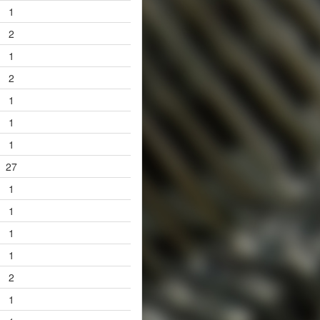
1
2
1
2
1
1
1
27
1
1
1
1
2
1