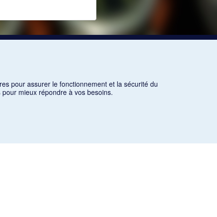
res pour assurer le fonctionnement et la sécurité du
ns pour mieux répondre à vos besoins.
es critères d'utilisation équitable aux fins de recherche ainsi
icles des revues suivantes ont été téléchargés (sauf quelques