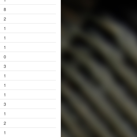
8
2
1
1
1
0
3
1
1
1
3
1
2
1