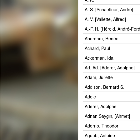
A. S. [Schaeffner, André]
A. V. [Vallette, Alfred]
A.-F. H. [Hérold, André-Fer
Aberdam, Renée
Achard, Paul
Ackerman, Ida
Ad. Ad. [Aderer, Adolphe]
Adam, Juliette
Addison, Bernard S.
Adèle
Aderer, Adolphe
Adnan Saygin, [Ahmet]
Adorno, Theodor
Agoub, Antoine