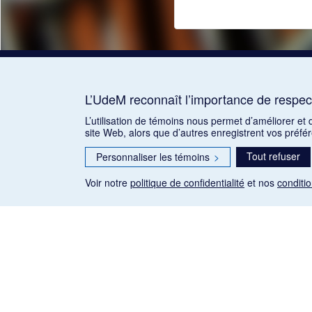
L’UdeM reconnaît l’importance de respect
L’utilisation de témoins nous permet d’améliorer et
site Web, alors que d’autres enregistrent vos préfé
Tout refuser
Personnaliser les témoins
>
Voir notre
politique de confidentialité
et nos
conditio
Les articles de presse reproduits dans la banque de données so
qu'établie par la Loi sur le droit d'auteur du Canada (L.R.C.