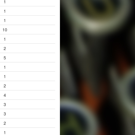
1
1
1
10
1
2
5
1
1
2
4
3
3
2
1