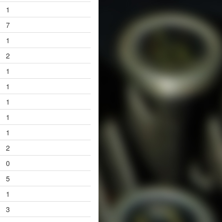
1
7
1
2
1
1
1
1
1
2
0
5
1
3