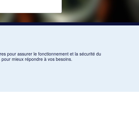
res pour assurer le fonctionnement et la sécurité du
ns pour mieux répondre à vos besoins.
es critères d'utilisation équitable aux fins de recherche ainsi
icles des revues suivantes ont été téléchargés (sauf quelques