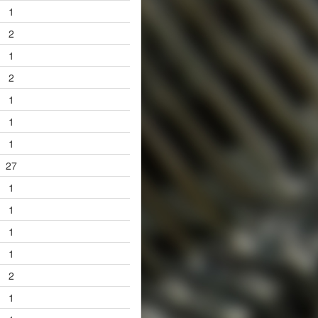
1
2
1
2
1
1
1
27
1
1
1
1
2
1