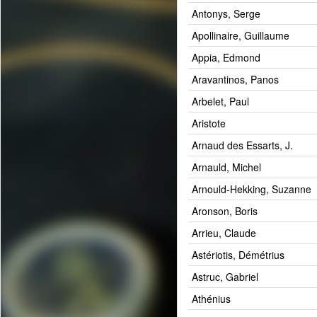
Antonys, Serge
Apollinaire, Guillaume
Appia, Edmond
Aravantinos, Panos
Arbelet, Paul
Aristote
Arnaud des Essarts, J.
Arnauld, Michel
Arnould-Hekking, Suzanne
Aronson, Boris
Arrieu, Claude
Astériotis, Démétrius
Astruc, Gabriel
Athénius