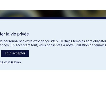
er la vie privée
 de personnaliser votre expérience Web. Certains témoins sont obligatoi
rences. En acceptant tout, vous consentez à notre utilisation de témoi
Tout accepter
ns d’utilisation
.
Mention légale
nt libres de droits. Leur diffusion dans la banque de données est non commerciale et respecte l
 (1985), ch. C-42:
http://laws-lois.justice.gc.ca/fra/lois/C-42/page-9.html#h-26
). Les PDF des art