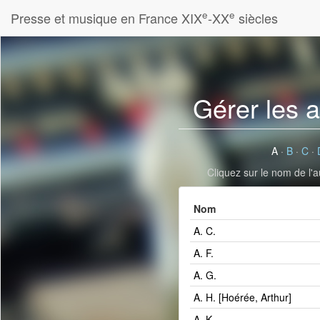
e
e
Presse et musique en France XIX
-XX
siècles
Gérer les 
A
·
B
·
C
·
Cliquez sur le nom de l'a
Nom
A. C.
A. F.
A. G.
A. H. [Hoérée, Arthur]
A. K.