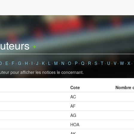
auteurs
D
·
E
·
F
·
G
·
H
·
I
·
J
·
K
·
L
·
M
·
N
·
O
·
P
·
Q
·
R
·
S
·
T
·
U
·
V
·
W
·
X
·
uteur pour afficher les notices le concernant.
Cote
Nombre d
AC
AF
AG
HOA
AK