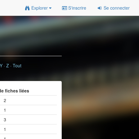
Explorer
S'inscrire
Se connecter
Y
·
Z
·
Tout
e fiches liées
2
1
3
1
1