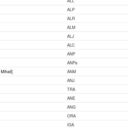
ALL
ALP
ALR
ALM
ALJ
ALC
ANP
ANPa
 Mihail]
ANM
ANJ
TRA
ANE
ANG
ORA
IGA