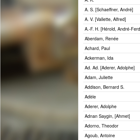
A. S. [Schaeffner, André]
A. V. [Vallette, Alfred]
A.-F. H. [Hérold, André-Fer
Aberdam, Renée
Achard, Paul
Ackerman, Ida
Ad. Ad. [Aderer, Adolphe]
Adam, Juliette
Addison, Bernard S.
Adèle
Aderer, Adolphe
Adnan Saygin, [Ahmet]
Adorno, Theodor
Agoub, Antoine