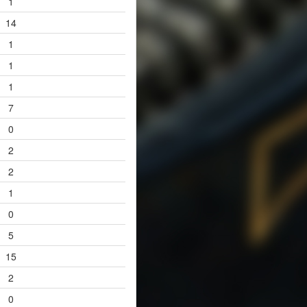
1
14
1
1
1
7
0
2
2
1
0
5
15
2
0