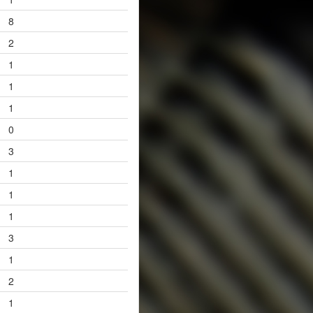
8
2
1
1
1
0
3
1
1
1
3
1
2
1