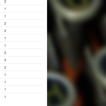
2
1
1
2
2
1
1
2
3
2
1
1
1
1