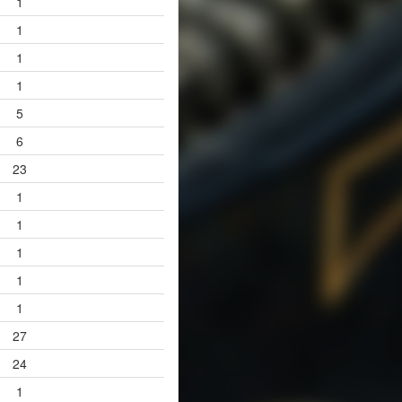
1
1
1
1
5
6
23
1
1
1
1
1
27
24
1