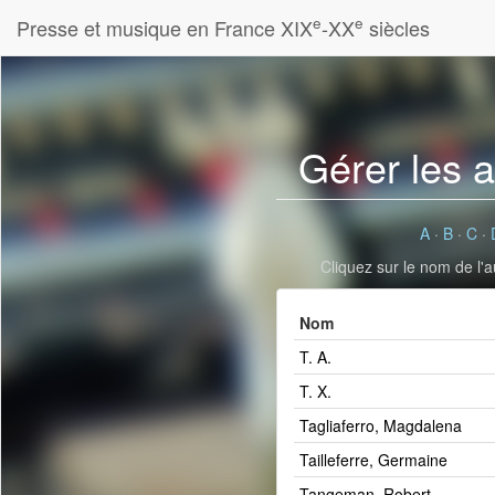
e
e
Presse et musique en France XIX
-XX
siècles
Gérer les 
A
·
B
·
C
·
Cliquez sur le nom de l'a
Nom
T. A.
T. X.
Tagliaferro, Magdalena
Tailleferre, Germaine
Tangeman, Robert