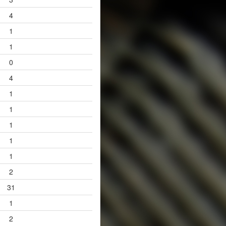
4
1
1
0
4
1
1
1
1
1
2
31
1
2