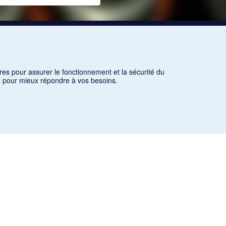
res pour assurer le fonctionnement et la sécurité du
ns pour mieux répondre à vos besoins.
es critères d'utilisation équitable aux fins de recherche ainsi
icles des revues suivantes ont été téléchargés (sauf quelques
olitique et littéraire «Revue bleue».