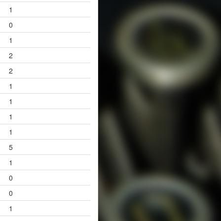
1
0
1
2
2
1
1
1
1
5
1
0
0
1