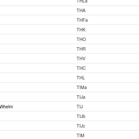
THLa
THA
THFa
THK
THO
THR
THV
THC
THL
TIMa
TIJa
Wilhelm
TIJ
TIJb
TIJc
TIM