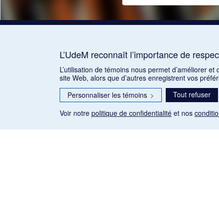
L’UdeM reconnaît l’importance de respect
L’utilisation de témoins nous permet d’améliorer et
site Web, alors que d’autres enregistrent vos préfé
Tout refuser
Personnaliser les témoins
>
Voir notre
politique de confidentialité
et nos
conditio
Les articles de presse reproduits dans la banque de données so
qu'établie par la Loi sur le droit d'auteur du Canada (L.R.C.
exceptions) de Gallica: Le Ménestrel