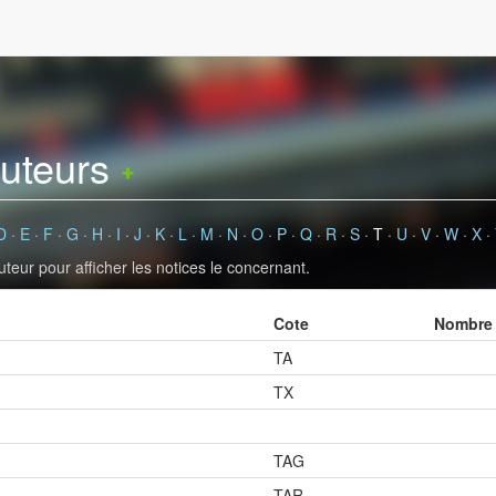
auteurs
D
·
E
·
F
·
G
·
H
·
I
·
J
·
K
·
L
·
M
·
N
·
O
·
P
·
Q
·
R
·
S
·
T
·
U
·
V
·
W
·
X
·
uteur pour afficher les notices le concernant.
Cote
Nombre 
TA
TX
TAG
TAR