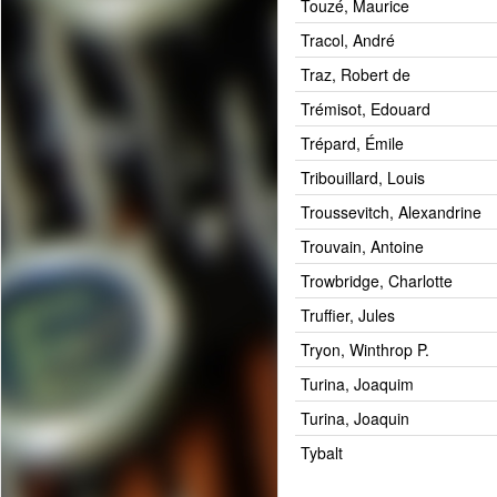
Touzé, Maurice
Tracol, André
Traz, Robert de
Trémisot, Edouard
Trépard, Émile
Tribouillard, Louis
Troussevitch, Alexandrine
Trouvain, Antoine
Trowbridge, Charlotte
Truffier, Jules
Tryon, Winthrop P.
Turina, Joaquim
Turina, Joaquin
Tybalt