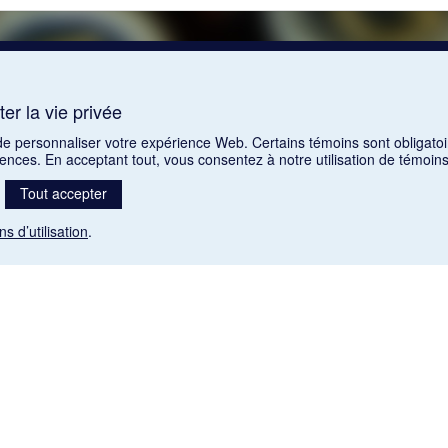
er la vie privée
 de personnaliser votre expérience Web. Certains témoins sont obligatoi
rences. En acceptant tout, vous consentez à notre utilisation de témoi
Tout accepter
ns d’utilisation
.
Mention légale
nt libres de droits. Leur diffusion dans la banque de données est non commerciale et respecte l
 (1985), ch. C-42:
http://laws-lois.justice.gc.ca/fra/lois/C-42/page-9.html#h-26
). Les PDF des art
, La Musique pendant la guerre, La Tribune de Saint-Gervais, Le Mercure de France, La Revue p
Paramètres des témoins