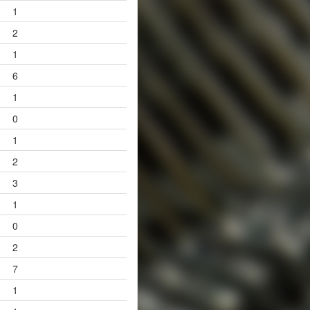
1
2
1
6
1
0
1
2
3
1
0
2
7
1