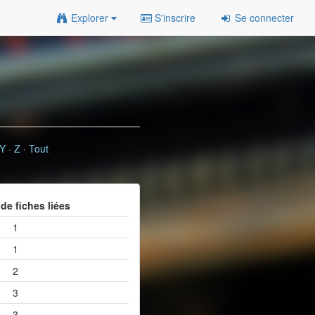
Explorer
S'inscrire
Se connecter
Y
·
Z
·
Tout
de fiches liées
1
1
2
3
3