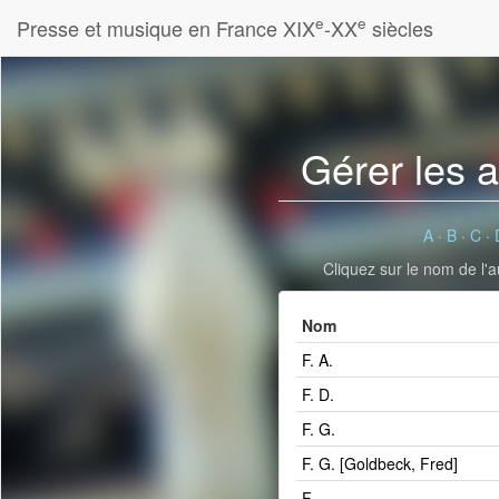
e
e
Presse et musique en France XIX
-XX
siècles
Gérer les 
A
·
B
·
C
·
Cliquez sur le nom de l'a
Nom
F. A.
F. D.
F. G.
F. G. [Goldbeck, Fred]­
F...