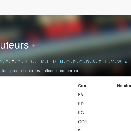
auteurs
D
·
E
·
F
·
G
·
H
·
I
·
J
·
K
·
L
·
M
·
N
·
O
·
P
·
Q
·
R
·
S
·
T
·
U
·
V
·
W
·
X
·
uteur pour afficher les notices le concernant.
Cote
Nombre
FA
FD
FG
GOF
F