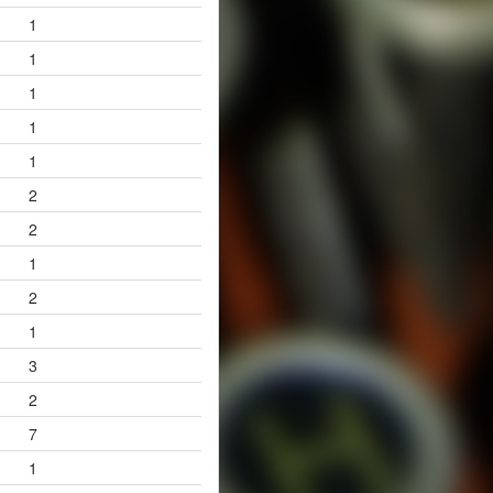
1
1
1
1
1
2
2
1
2
1
3
2
7
1