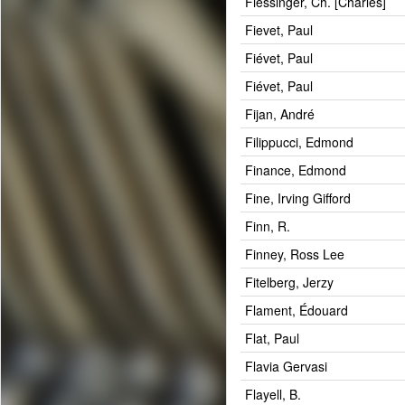
Fiessinger, Ch. [Charles]
Fievet, Paul
Fiévet, Paul
Fiévet, Paul
Fijan, André
Filippucci, Edmond
Finance, Edmond
Fine, Irving Gifford
Finn, R.
Finney, Ross Lee
Fitelberg, Jerzy
Flament, Édouard
Flat, Paul
Flavia Gervasi
Flayell, B.