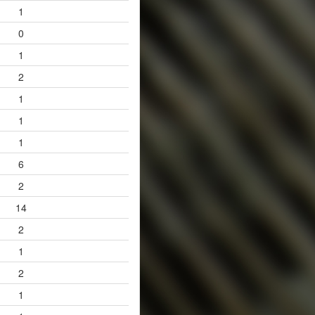
1
0
1
2
1
1
1
6
2
14
2
1
2
1