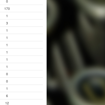
0
170
1
3
1
1
1
1
1
1
0
0
1
6
12