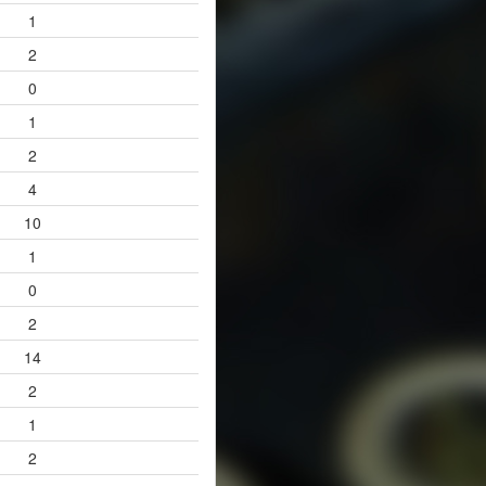
1
2
0
1
2
4
10
1
0
2
14
2
1
2