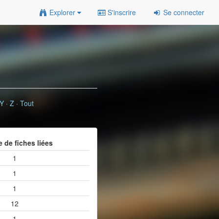
Explorer
S'inscrire
Se connecter
Y
·
Z
·
Tout
 de fiches liées
1
1
1
12
1