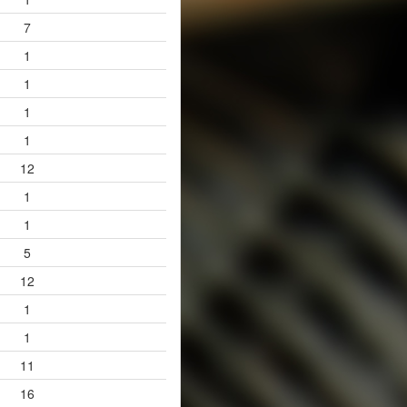
7
1
1
1
1
12
1
1
5
12
1
1
11
16