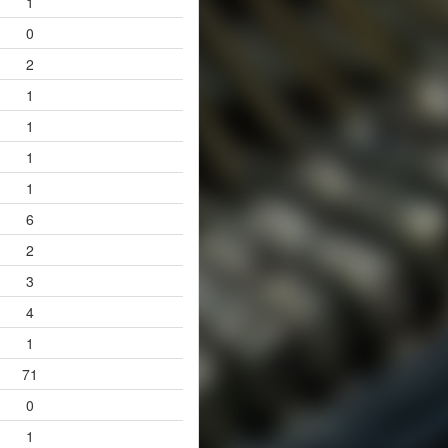
1
0
2
1
1
1
1
6
2
3
4
1
71
0
1