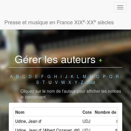
e
e
Presse et musique en France XIX
-XX
siècles
Gérer les auteurs
A
·
B
·
C
·
D
·
E
·
F
·
G
·
H
·
I
·
J
·
K
·
L
·
M
·
N
·
O
·
P
·
Q
·
R
·
S
·
T
·
U
·
V
·
W
·
X
·
Y
·
Z
·
Tout
Cliquez sur le nom de l'auteur pour afficher les notices
le concernant.
Nom
Cote
Nombre de fiches 
Udine, Jean d'
UDJ
8
Udine, Jean d' [Albert Cozanet, dit]
UDJ
84