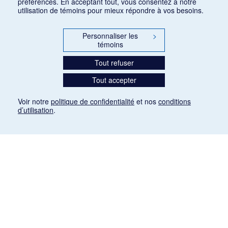
préférences. En acceptant tout, vous consentez à notre
utilisation de témoins pour mieux répondre à vos besoins.
Personnaliser les
>
témoins
Tout refuser
Tout accepter
Voir notre
politique de confidentialité
et nos
conditions
d’utilisation
.
Mention légale
Les articles de presse reproduits dans la banque de données sont libres de droits. Leur
diffusion dans la banque de données est non commerciale et respecte les critères
d'utilisation équitable aux fins de recherche ainsi qu'établie par la Loi sur le droit d'auteur
du Canada (L.R.C. (1985), ch. C-42:
http://laws-lois.justice.gc.ca/fra/lois/C-42/page-