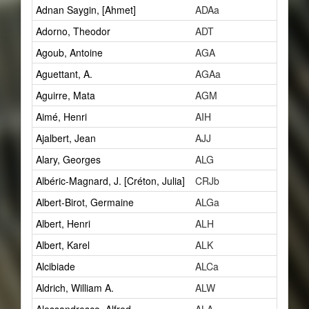
Adnan Saygin, [Ahmet]
ADAa
1
Adorno, Theodor
ADT
2
Agoub, Antoine
AGA
1
Aguettant, A.
AGAa
1
Aguirre, Mata
AGM
2
Aimé, Henri
AIH
1
Ajalbert, Jean
AJJ
2
Alary, Georges
ALG
1
Albéric-Magnard, J. [Créton, Julia]
CRJb
1
Albert-Birot, Germaine
ALGa
1
Albert, Henri
ALH
27
Albert, Karel
ALK
1
Alcibiade
ALCa
1
Aldrich, William A.
ALW
1