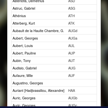
Astériotis, Démétrius
ASD
5
Astruc, Gabriel
ASG
1
Athénius
ATH
3
Atterberg, Kurt
ATK
1
Aubault de la Haulte Chambre, G.
AUGd
1
Aubert, Georges
AUGa
1
Aubert, Louis
AUL
10
Aubert, Pauline
AUP
1
Aubin, Tony
AUT
2
Audisio, Gabriel
AUG
5
Aufaure, Mlle
AUF
1
Augustino, Georges
1
Auriant [Hadjivassiliou, Alexandre]
HAA
2
Auric, Georges
AUGb
4
Auric, Georges
AUGc
3