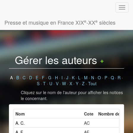
e
e
Presse et musique en France XIX
-XX
siècles
Gérer les auteurs
A
·
B
·
C
·
D
·
E
·
F
·
G
·
H
·
I
·
J
·
K
·
L
·
M
·
N
·
O
·
P
·
Q
·
R
·
S
·
T
·
U
·
V
·
W
·
X
·
Y
·
Z
·
Tout
Cliquez sur le nom de l'auteur pour afficher les notices
le concernant.
Nom
Cote
Nombre de fiches
A. C.
AC
2
A. F.
AF
1