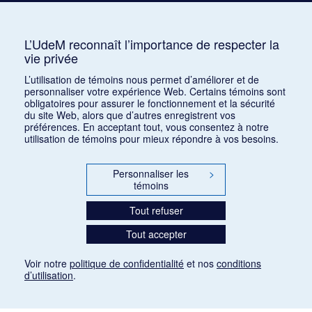
Auterive, Roger
AUR
3
Avshalomoff, Jacob
AVJ
2
L’UdeM reconnaît l’importance de respecter la
vie privée
Azpiri, Munoz
1
L’utilisation de témoins nous permet d’améliorer et de
personnaliser votre expérience Web. Certains témoins sont
obligatoires pour assurer le fonctionnement et la sécurité
du site Web, alors que d’autres enregistrent vos
préférences. En acceptant tout, vous consentez à notre
utilisation de témoins pour mieux répondre à vos besoins.
Personnaliser les
>
témoins
Tout refuser
Tout accepter
Voir notre
politique de confidentialité
et nos
conditions
d’utilisation
.