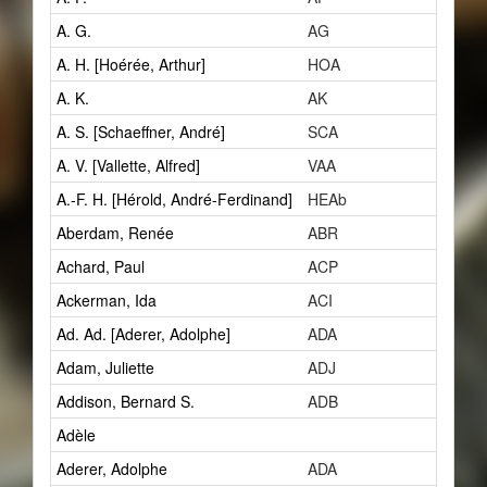
A. G.
AG
3
A. H. [Hoérée, Arthur]
HOA
1
A. K.
AK
1
A. S. [Schaeffner, André]
SCA
8
A. V. [Vallette, Alfred]
VAA
2
A.-F. H. [Hérold, André-Ferdinand]
HEAb
1
Aberdam, Renée
ABR
1
Achard, Paul
ACP
1
Ackerman, Ida
ACI
0
Ad. Ad. [Aderer, Adolphe]
ADA
3
Adam, Juliette
ADJ
1
Addison, Bernard S.
ADB
1
Adèle
1
Aderer, Adolphe
ADA
3