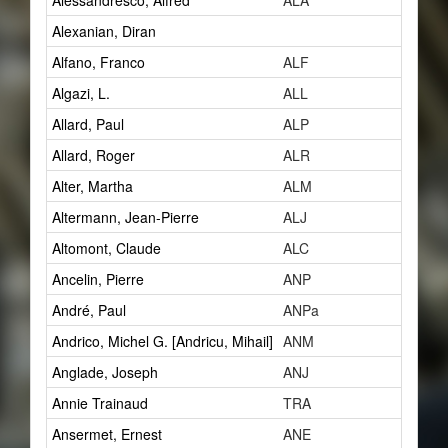
Alessandresco, Alfred
ALA
1
Alexanian, Diran
2
Alfano, Franco
ALF
1
Algazi, L.
ALL
1
Allard, Paul
ALP
14
Allard, Roger
ALR
1
Alter, Martha
ALM
1
Altermann, Jean-Pierre
ALJ
1
Altomont, Claude
ALC
7
Ancelin, Pierre
ANP
0
André, Paul
ANPa
2
Andrico, Michel G. [Andricu, Mihail]
ANM
2
Anglade, Joseph
ANJ
1
Annie Trainaud
TRA
0
Ansermet, Ernest
ANE
5