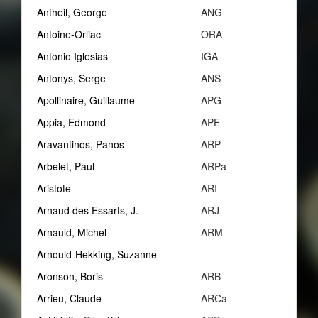
Antheil, George
ANG
15
Antoine-Orliac
ORA
2
Antonio Iglesias
IGA
0
Antonys, Serge
ANS
1
Apollinaire, Guillaume
APG
7
Appia, Edmond
APE
1
Aravantinos, Panos
ARP
2
Arbelet, Paul
ARPa
1
Aristote
ARI
1
Arnaud des Essarts, J.
ARJ
1
Arnauld, Michel
ARM
1
Arnould-Hekking, Suzanne
1
Aronson, Boris
ARB
2
Arrieu, Claude
ARCa
0