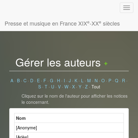
e
e
Presse et musique en France XIX
-XX
siècles
Gérer les auteurs
A
·
B
·
C
·
D
·
E
·
F
·
G
·
H
·
I
·
J
·
K
·
L
·
M
·
N
·
O
·
P
·
Q
·
R
·
S
·
T
·
U
·
V
·
W
·
X
·
Y
·
Z
·
Tout
Cliquez sur le nom de l'auteur pour afficher les notices
le concernant.
Nom
[Anonyme]
[Arlès]