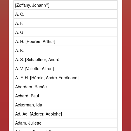
[Zoffany, Johann?]
A. C.
A. F.
A. G.
A. H. [Hoérée, Arthur]
A. K.
A. S. [Schaeffner, André]
A. V. [Vallette, Alfred]
A.-F. H. [Hérold, André-Ferdinand]
Aberdam, Renée
Achard, Paul
Ackerman, Ida
Ad. Ad. [Aderer, Adolphe]
Adam, Juliette