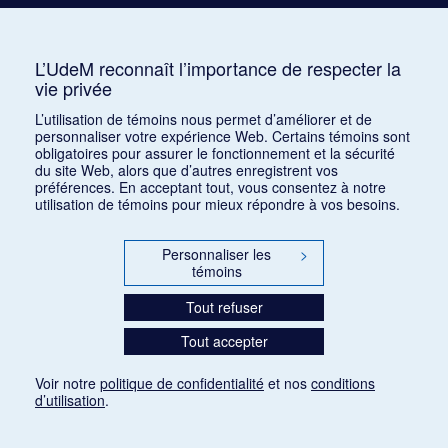
Canaday, John
Candiani, R.
L’UdeM reconnaît l’importance de respecter la
Canteloube, J[oseph]
vie privée
Canteloube, Joseph
L’utilisation de témoins nous permet d’améliorer et de
Canudo, Ricciotto
personnaliser votre expérience Web. Certains témoins sont
obligatoires pour assurer le fonctionnement et la sécurité
Capet, Lucien
du site Web, alors que d’autres enregistrent vos
préférences. En acceptant tout, vous consentez à notre
Caplet, André
utilisation de témoins pour mieux répondre à vos besoins.
Cardonnel, Georges Le
Personnaliser les
>
Carducci-Agustini, [Edgardo]
témoins
Carducci-Agustini, Edgardo
Tout refuser
Carmontelle, Louis Carrogis
Tout accepter
Carmouche, Henry
Voir notre
Carol-Berard
politique de confidentialité
et nos
conditions
d’utilisation
.
Caroline Lucy Potter
Caron, Ernest