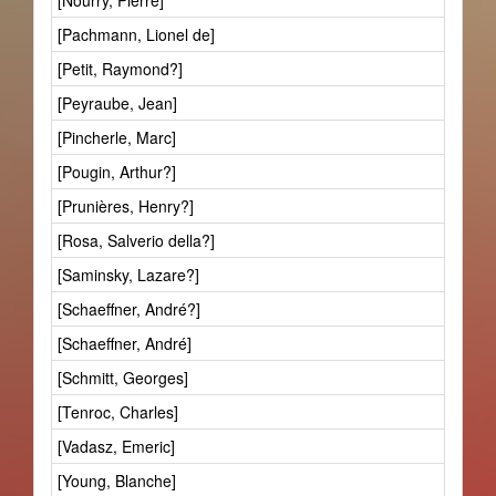
[Nourry, Pierre]
[Pachmann, Lionel de]
[Petit, Raymond?]
[Peyraube, Jean]
[Pincherle, Marc]
[Pougin, Arthur?]
[Prunières, Henry?]
[Rosa, Salverio della?]
[Saminsky, Lazare?]
[Schaeffner, André?]
[Schaeffner, André]
[Schmitt, Georges]
[Tenroc, Charles]
[Vadasz, Emeric]
[Young, Blanche]