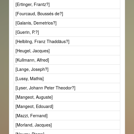
[Ertinger, Frantz?]
[Fourcaud, Boussés de?]
[Galanis, Demetrios?]
[Guerin, P.?]
[Helbling, Franz Thaddäus?]
[Heugel, Jacques]
[Kullmann, Alfred]
[Lange, Joseph?]
[Lussy, Mathis]
[Lyser, Johann Peter Theodor?]
[Mangeot, Auguste]
[Mangeot, Edouard]
[Mazzi, Fernand]
[Morland, Jacques]