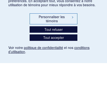
préférences. En acceptant tout, vous consentez à notre
utilisation de témoins pour mieux répondre à vos besoins.
Personnaliser les
>
témoins
Tout refuser
Tout accepter
Voir notre
politique de confidentialité
et nos
conditions
d’utilisation
.
Mention légale
Les articles de presse reproduits dans la banque de données sont libres de droits. Leur
diffusion dans la banque de données est non commerciale et respecte les critères
d'utilisation équitable aux fins de recherche ainsi qu'établie par la Loi sur le droit d'auteur
du Canada (L.R.C. (1985), ch. C-42:
http://laws-lois.justice.gc.ca/fra/lois/C-42/page-