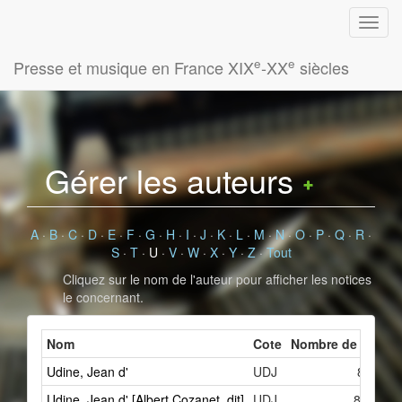
e
e
Presse et musique en France XIX
-XX
siècles
Gérer les auteurs
A
·
B
·
C
·
D
·
E
·
F
·
G
·
H
·
I
·
J
·
K
·
L
·
M
·
N
·
O
·
P
·
Q
·
R
·
S
·
T
·
U
·
V
·
W
·
X
·
Y
·
Z
·
Tout
Cliquez sur le nom de l'auteur pour afficher les notices
le concernant.
Nom
Cote
Nombre de fiches 
Udine, Jean d'
UDJ
8
Udine, Jean d' [Albert Cozanet, dit]
UDJ
84