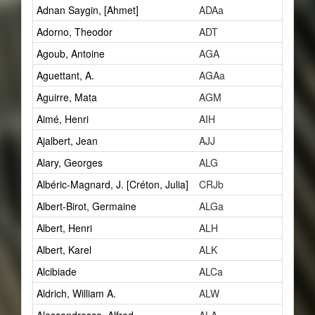
Adnan Saygin, [Ahmet]
ADAa
1
Adorno, Theodor
ADT
2
Agoub, Antoine
AGA
1
Aguettant, A.
AGAa
1
Aguirre, Mata
AGM
2
Aimé, Henri
AIH
1
Ajalbert, Jean
AJJ
2
Alary, Georges
ALG
1
Albéric-Magnard, J. [Créton, Julia]
CRJb
1
Albert-Birot, Germaine
ALGa
1
Albert, Henri
ALH
27
Albert, Karel
ALK
1
Alcibiade
ALCa
1
Aldrich, William A.
ALW
1