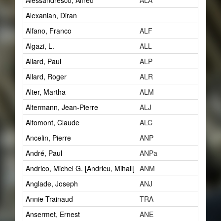
Alessandresco, Alfred
ALA
1
Alexanian, Diran
2
Alfano, Franco
ALF
1
Algazi, L.
ALL
1
Allard, Paul
ALP
14
Allard, Roger
ALR
1
Alter, Martha
ALM
1
Altermann, Jean-Pierre
ALJ
1
Altomont, Claude
ALC
7
Ancelin, Pierre
ANP
0
André, Paul
ANPa
2
Andrico, Michel G. [Andricu, Mihail]
ANM
2
Anglade, Joseph
ANJ
1
Annie Trainaud
TRA
0
Ansermet, Ernest
ANE
5