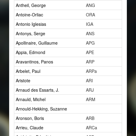
Antheil, George
ANG
15
Antoine-Orliac
ORA
2
Antonio Iglesias
IGA
0
Antonys, Serge
ANS
1
Apollinaire, Guillaume
APG
7
Appia, Edmond
APE
1
Aravantinos, Panos
ARP
2
Arbelet, Paul
ARPa
1
Aristote
ARI
1
Arnaud des Essarts, J.
ARJ
1
Arnauld, Michel
ARM
1
Arnould-Hekking, Suzanne
1
Aronson, Boris
ARB
2
Arrieu, Claude
ARCa
0