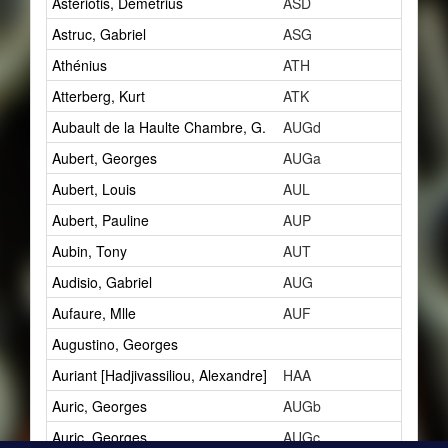
Astériotis, Démétrius
ASD
5
Astruc, Gabriel
ASG
1
Athénius
ATH
3
Atterberg, Kurt
ATK
1
Aubault de la Haulte Chambre, G.
AUGd
1
Aubert, Georges
AUGa
1
Aubert, Louis
AUL
10
Aubert, Pauline
AUP
1
Aubin, Tony
AUT
2
Audisio, Gabriel
AUG
5
Aufaure, Mlle
AUF
1
Augustino, Georges
1
Auriant [Hadjivassiliou, Alexandre]
HAA
2
Auric, Georges
AUGb
4
Auric, Georges
AUGc
3