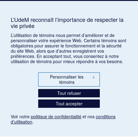
Auterive, Roger
AUR
3
Avshalomoff, Jacob
AVJ
2
L’UdeM reconnaît l’importance de respecter la
vie privée
Azpiri, Munoz
1
L’utilisation de témoins nous permet d’améliorer et de
personnaliser votre expérience Web. Certains témoins sont
obligatoires pour assurer le fonctionnement et la sécurité
du site Web, alors que d’autres enregistrent vos
préférences. En acceptant tout, vous consentez à notre
utilisation de témoins pour mieux répondre à vos besoins.
Personnaliser les
>
témoins
Tout refuser
Tout accepter
Voir notre
politique de confidentialité
et nos
conditions
d’utilisation
.