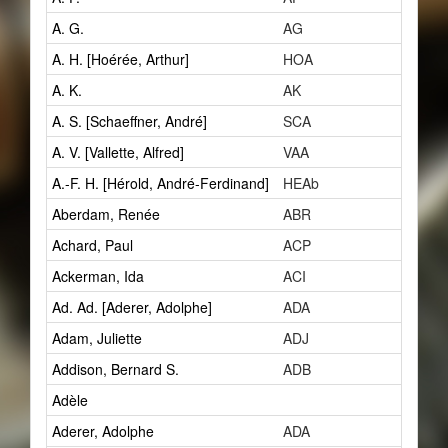
A. G.
AG
3
A. H. [Hoérée, Arthur]
HOA
1
A. K.
AK
1
A. S. [Schaeffner, André]
SCA
8
A. V. [Vallette, Alfred]
VAA
2
A.-F. H. [Hérold, André-Ferdinand]
HEAb
1
Aberdam, Renée
ABR
1
Achard, Paul
ACP
1
Ackerman, Ida
ACI
0
Ad. Ad. [Aderer, Adolphe]
ADA
3
Adam, Juliette
ADJ
1
Addison, Bernard S.
ADB
1
Adèle
1
Aderer, Adolphe
ADA
3