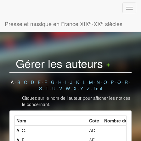
e
e
Presse et musique en France XIX
-XX
siècles
Gérer les auteurs
A
·
B
·
C
·
D
·
E
·
F
·
G
·
H
·
I
·
J
·
K
·
L
·
M
·
N
·
O
·
P
·
Q
·
R
·
S
·
T
·
U
·
V
·
W
·
X
·
Y
·
Z
·
Tout
Cliquez sur le nom de l'auteur pour afficher les notices
le concernant.
Nom
Cote
Nombre de fiches
A. C.
AC
2
A. F.
AF
1