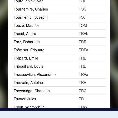
Tourgueniev, Ivan
TOI
0
Tournemire, Charles
TOC
0
Tournier, J. [Joseph]
TOJ
1
Touzé, Maurice
TOM
2
Tracol, André
TRAb
1
Traz, Robert de
TRR
1
Trémisot, Edouard
TREa
2
Trépard, Émile
TRE
2
Tribouillard, Louis
TRL
1
Troussevitch, Alexandrine
TRAa
1
Trouvain, Antoine
TRA
2
Trowbridge, Charlotte
TRC
3
Truffier, Jules
TRJ
2
Tryon, Winthrop P.
TRW
1
Turina, Joaquim
TUJ
1