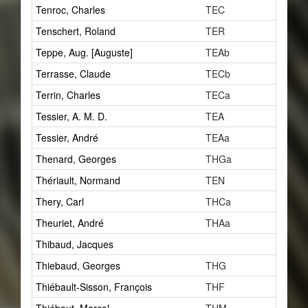
Tenroc, Charles
TEC
31
Tenschert, Roland
TER
1
Teppe, Aug. [Auguste]
TEAb
2
Terrasse, Claude
TECb
1
Terrin, Charles
TECa
2
Tessier, A. M. D.
TEA
1
Tessier, André
TEAa
6
Thenard, Georges
THGa
1
Thériault, Normand
TEN
0
Thery, Carl
THCa
1
Theuriet, André
THAa
2
Thibaud, Jacques
3
Thiebaud, Georges
THG
1
Thiébault-Sisson, François
THF
0