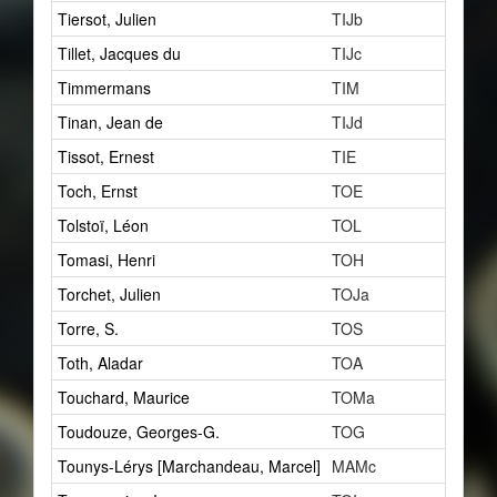
Tiersot, Julien
TIJb
27
Tillet, Jacques du
TIJc
24
Timmermans
TIM
1
Tinan, Jean de
TIJd
1
Tissot, Ernest
TIE
0
Toch, Ernst
TOE
1
Tolstoï, Léon
TOL
2
Tomasi, Henri
TOH
2
Torchet, Julien
TOJa
1
Torre, S.
TOS
1
Toth, Aladar
TOA
1
Touchard, Maurice
TOMa
1
Toudouze, Georges-G.
TOG
5
Tounys-Lérys [Marchandeau, Marcel]
MAMc
1