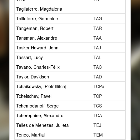
Tagliaferro, Magdalena
2
Tailleferre, Germaine
TAG
3
Tangeman, Robert
TAR
3
Tansman, Alexandre
TAA
4
Tasker Howard, John
TAJ
1
Tassart, Lucy
TAL
1
Tavano, Charles-Félix
TAC
0
Taylor, Davidson
TAD
4
Tchaikowsky, [Piotr Illitch]
TCPa
1
Tchelitchev, Pavel
TCP
1
Tchemodanoff, Serge
TCS
1
Tcherepnine, Alexandre
TCA
1
Telles de Menezes, Julieta
TEJ
1
Teneo, Martial
TEM
2