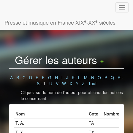
e
e
Presse et musique en France XIX
-XX
siècles
Gérer les auteurs
A
·
B
·
C
·
D
·
E
·
F
·
G
·
H
·
I
·
J
·
K
·
L
·
M
·
N
·
O
·
P
·
Q
·
R
·
S
·
T
·
U
·
V
·
W
·
X
·
Y
·
Z
·
Tout
Cliquez sur le nom de l'auteur pour afficher les notices
le concernant.
Nom
Cote
Nombre de fic
T. A.
TA
1
T. X.
TX
1