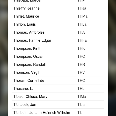
Thiébaut, Marcel
THM
2
Thieffry, Jeanne
THJa
7
Thiriet, Maurice
THMa
1
Thirion, Louis
THLa
1
Thomas, Ambroise
THA
1
Thomas, Fannie Edgar
THFa
1
Thompson, Keith
THK
1
Thompson, Oscar
THO
5
Thompson, Randall
THR
6
Thomson, Virgil
THV
23
Thoran, Corneil de
THC
1
Thusane, L.
THL
1
Tibaldi-Chiesa, Mary
TIMa
1
Tichacek, Jan
TIJa
1
Tichbein, Johann Heinrich Wilhelm
TIJ
1