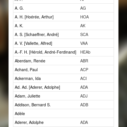
A. G.
AG
3
A. H. [Hoérée, Arthur]
HOA
1
A. K.
AK
1
A. S. [Schaeffner, André]
SCA
8
A. V. [Vallette, Alfred]
VAA
2
A.-F. H. [Hérold, André-Ferdinand]
HEAb
1
Aberdam, Renée
ABR
1
Achard, Paul
ACP
1
Ackerman, Ida
ACI
0
Ad. Ad. [Aderer, Adolphe]
ADA
3
Adam, Juliette
ADJ
1
Addison, Bernard S.
ADB
1
Adèle
1
Aderer, Adolphe
ADA
3