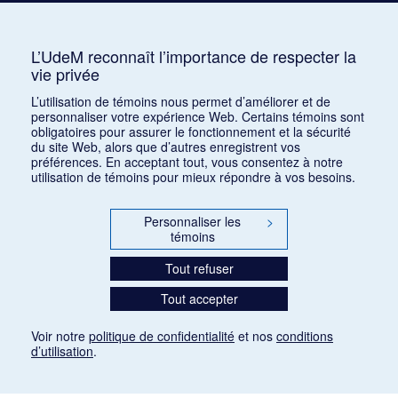
Auterive, Roger
AUR
3
Avshalomoff, Jacob
AVJ
2
L’UdeM reconnaît l’importance de respecter la
vie privée
Azpiri, Munoz
1
L’utilisation de témoins nous permet d’améliorer et de
personnaliser votre expérience Web. Certains témoins sont
obligatoires pour assurer le fonctionnement et la sécurité
du site Web, alors que d’autres enregistrent vos
préférences. En acceptant tout, vous consentez à notre
utilisation de témoins pour mieux répondre à vos besoins.
Personnaliser les
>
témoins
Tout refuser
Tout accepter
Voir notre
politique de confidentialité
et nos
conditions
d’utilisation
.