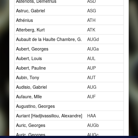
Astériotis, Démétrius
ASD
5
Astruc, Gabriel
ASG
1
Athénius
ATH
3
Atterberg, Kurt
ATK
1
Aubault de la Haulte Chambre, G.
AUGd
1
Aubert, Georges
AUGa
1
Aubert, Louis
AUL
10
Aubert, Pauline
AUP
1
Aubin, Tony
AUT
2
Audisio, Gabriel
AUG
5
Aufaure, Mlle
AUF
1
Augustino, Georges
1
Auriant [Hadjivassiliou, Alexandre]
HAA
2
Auric, Georges
AUGb
4
Auric, Georges
AUGc
3