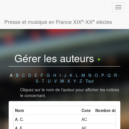
e
e
Presse et musique en France XIX
-XX
siècles
Gérer les auteurs
A
·
B
·
C
·
D
·
E
·
F
·
G
·
H
·
I
·
J
·
K
·
L
·
M
·
N
·
O
·
P
·
Q
·
R
·
S
·
T
·
U
·
V
·
W
·
X
·
Y
·
Z
·
Tout
Cliquez sur le nom de l'auteur pour afficher les notices
le concernant.
Nom
Cote
Nombre de fiches
A. C.
AC
2
A. F.
AF
1