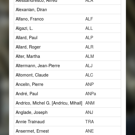
Alessandresco, Alfred
ALA
1
Alexanian, Diran
2
Alfano, Franco
ALF
1
Algazi, L.
ALL
1
Allard, Paul
ALP
14
Allard, Roger
ALR
1
Alter, Martha
ALM
1
Altermann, Jean-Pierre
ALJ
1
Altomont, Claude
ALC
7
Ancelin, Pierre
ANP
0
André, Paul
ANPa
2
Andrico, Michel G. [Andricu, Mihail]
ANM
2
Anglade, Joseph
ANJ
1
Annie Trainaud
TRA
0
Ansermet, Ernest
ANE
5