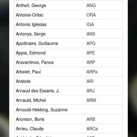
Antheil, George
ANG
15
Antoine-Orliac
ORA
2
Antonio Iglesias
IGA
0
Antonys, Serge
ANS
1
Apollinaire, Guillaume
APG
7
Appia, Edmond
APE
1
Aravantinos, Panos
ARP
2
Arbelet, Paul
ARPa
1
Aristote
ARI
1
Arnaud des Essarts, J.
ARJ
1
Arnauld, Michel
ARM
1
Arnould-Hekking, Suzanne
1
Aronson, Boris
ARB
2
Arrieu, Claude
ARCa
0