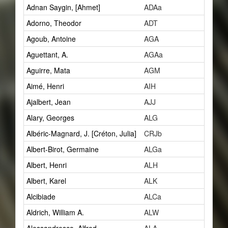
Adnan Saygin, [Ahmet]
ADAa
1
Adorno, Theodor
ADT
2
Agoub, Antoine
AGA
1
Aguettant, A.
AGAa
1
Aguirre, Mata
AGM
2
Aimé, Henri
AIH
1
Ajalbert, Jean
AJJ
2
Alary, Georges
ALG
1
Albéric-Magnard, J. [Créton, Julia]
CRJb
1
Albert-Birot, Germaine
ALGa
1
Albert, Henri
ALH
27
Albert, Karel
ALK
1
Alcibiade
ALCa
1
Aldrich, William A.
ALW
1