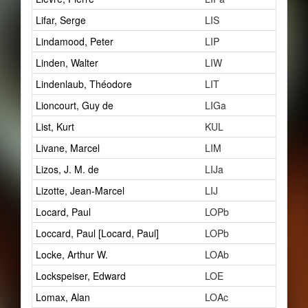
Lifar, Serge
LIS
3
Lindamood, Peter
LIP
3
Linden, Walter
LIW
0
Lindenlaub, Théodore
LIT
7
Lioncourt, Guy de
LIGa
6
List, Kurt
KUL
5
Livane, Marcel
LIM
1
Lizos, J. M. de
LIJa
1
Lizotte, Jean-Marcel
LIJ
2
Locard, Paul
LOPb
1
Loccard, Paul [Locard, Paul]
LOPb
1
Locke, Arthur W.
LOAb
1
Lockspeiser, Edward
LOE
2
Lomax, Alan
LOAc
1