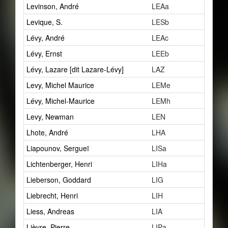
Levinson, André
LEAa
7
Levique, S.
LESb
0
Lévy, André
LEAc
1
Lévy, Ernst
LEEb
1
Lévy, Lazare [dit Lazare-Lévy]
LAZ
3
Levy, Michel Maurice
LEMe
4
Lévy, Michel-Maurice
LEMh
0
Levy, Newman
LEN
2
Lhote, André
LHA
1
Liapounov, Sergueï
LISa
1
Lichtenberger, Henri
LIHa
3
Lieberson, Goddard
LIG
13
Liebrecht, Henri
LIH
1
Liess, Andreas
LIA
2
Lièvre, Pierre
LIPa
3