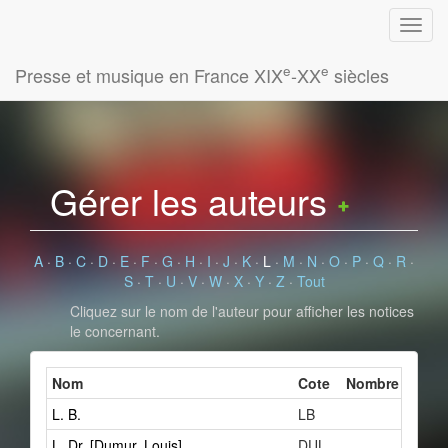
e
e
Presse et musique en France XIX
-XX
siècles
Gérer les auteurs
A
·
B
·
C
·
D
·
E
·
F
·
G
·
H
·
I
·
J
·
K
·
L
·
M
·
N
·
O
·
P
·
Q
·
R
·
S
·
T
·
U
·
V
·
W
·
X
·
Y
·
Z
·
Tout
Cliquez sur le nom de l'auteur pour afficher les notices
le concernant.
Nom
Cote
Nombre de fich
L. B.
LB
1
L. Dr. [Dumur, Louis]
DUL
1