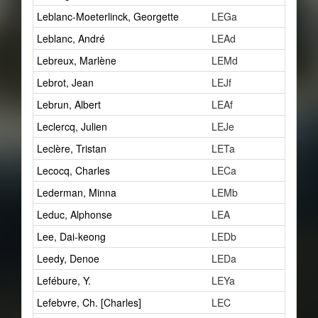
Leblanc-Moeterlinck, Georgette
LEGa
1
Leblanc, André
LEAd
1
Lebreux, Marlène
LEMd
0
Lebrot, Jean
LEJf
0
Lebrun, Albert
LEAf
1
Leclercq, Julien
LEJe
1
Leclère, Tristan
LETa
3
Lecocq, Charles
LECa
1
Lederman, Minna
LEMb
19
Leduc, Alphonse
LEA
1
Lee, Dai-keong
LEDb
1
Leedy, Denoe
LEDa
1
Lefébure, Y.
LEYa
0
Lefebvre, Ch. [Charles]
LEC
1