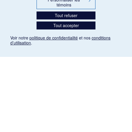
témoins
Tout refuser
Tout accepter
Voir notre
politique de confidentialité
et nos
conditions
d’utilisation
.
Mention légale
Les articles de presse reproduits dans la banque de données sont libres de droits. Leur
diffusion dans la banque de données est non commerciale et respecte les critères
d'utilisation équitable aux fins de recherche ainsi qu'établie par la Loi sur le droit d'auteur
du Canada (L.R.C. (1985), ch. C-42:
http://laws-lois.justice.gc.ca/fra/lois/C-42/page-
9.html#h-26
). Les PDF des articles des revues suivantes ont été téléchargés (sauf
quelques exceptions) de Gallica: Le Ménestrel, La Musique pendant la guerre, La Tribune
de Saint-Gervais, Le Mercure de France, La Revue politique et littéraire «Revue bleue».
Paramètres des témoins