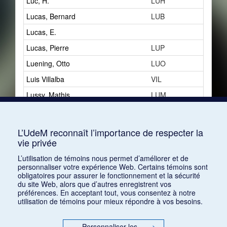
Luc, H.
LUH
1
Lucas, Bernard
LUB
0
Lucas, E.
1
Lucas, Pierre
LUP
4
Luening, Otto
LUO
2
Luis Villalba
VIL
0
Lussy, Mathis
LUM
2
Lux, Jacques
LUJ
11
Luxeuil
LUX
1
L’UdeM reconnaît l’importance de respecter la
vie privée
Lyon, G. [Gustave]
LYG
2
L’utilisation de témoins nous permet d’améliorer et de
personnaliser votre expérience Web. Certains témoins sont
obligatoires pour assurer le fonctionnement et la sécurité
du site Web, alors que d’autres enregistrent vos
préférences. En acceptant tout, vous consentez à notre
utilisation de témoins pour mieux répondre à vos besoins.
Personnaliser les
>