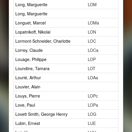
Long, Marguerite
LOM
1
Long, Marguerite
1
Longuet, Marcel
LOMa
1
Lopatnikoff, Nikolai
LON
6
Lormont-Schneider, Charlotte
LOC
1
Lorrey, Claude
LOCa
1
Louage, Philippe
LOP
4
Loundine, Tamara
LOT
2
Lourié, Arthur
LOAa
12
Louvier, Alain
0
Louys, Pierre
LOPc
3
Love, Paul
LOPa
3
Lovett Smith, George Henry
LOG
10
Lubin, Ernest
LUE
1