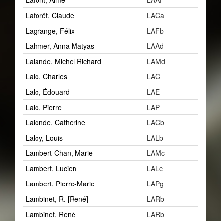
Lafont, Aimé
LAAf
1
Laforêt, Claude
LACa
5
Lagrange, Félix
LAFb
1
Lahmer, Anna Matyas
LAAd
1
Lalande, Michel Richard
LAMd
0
Lalo, Charles
LAC
0
Lalo, Édouard
LAE
2
Lalo, Pierre
LAP
707
Lalonde, Catherine
LACb
0
Laloy, Louis
LALb
13
Lambert-Chan, Marie
LAMc
0
Lambert, Lucien
LALc
0
Lambert, Pierre-Marie
LAPg
1
Lambinet, R. [René]
LARb
1
Lambinet, René
LARb
3