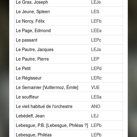
Le Gras, Joseph
LEJe
1
Le Jeune, Spleen
LES
1
Le Norcy, Félix
LEFb
2
Le Page, Edmond
LEEa
2
Le passant
LEPc
1
Le Pautre, Jacques
LEJa
7
Le Pautre, Pierre
LEP
2
Le Petit
LEPd
1
Le Régisseur
LERc
4
Le Semainier [Vuillermoz, Émile]
VUE
1
Le souffleur
LESa
1
Le vieil habitué de l'orchestre
ANO
1
Lebédeff, Jean
LEJ
1
Lebesgue, P.B. [Lebesgue, Philéas ?]
LEPb
1
Lebesgue, Philéas
LEPb
4