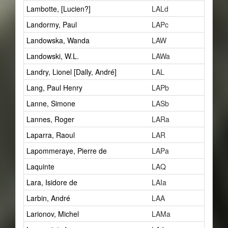
Lambotte, [Lucien?]
LALd
1
Landormy, Paul
LAPc
30
Landowska, Wanda
LAW
6
Landowski, W.L.
LAWa
5
Landry, Lionel [Dally, André]
LAL
15
Lang, Paul Henry
LAPb
2
Lanne, Simone
LASb
1
Lannes, Roger
LARa
1
Laparra, Raoul
LAR
25
Lapommeraye, Pierre de
LAPa
21
Laquinte
LAQ
0
Lara, Isidore de
LAIa
1
Larbin, André
LAA
1
Larionov, Michel
LAMa
5