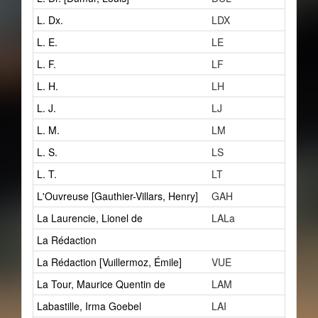
L. Dx.
LDX
9
L. E.
LE
2
L. F.
LF
1
L. H.
LH
2
L. J.
LJ
1
L. M.
LM
3
L. S.
LS
1
L. T.
LT
1
L'Ouvreuse [Gauthier-Villars, Henry]
GAH
1
La Laurencie, Lionel de
LALa
18
La Rédaction
0
La Rédaction [Vuillermoz, Émile]
VUE
1
La Tour, Maurice Quentin de
LAM
2
Labastille, Irma Goebel
LAI
1