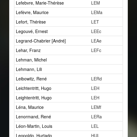
Lefebvre, Marie-Thérèse
LEM
1
Lefèvre, Maurice
LEMa
1
Lefort, Thérèse
LET
1
Legouvé, Ernest
LEEc
1
Legrand-Chabrier [André]
LEAe
1
Lehar, Franz
LEFc
1
Lehman, Michel
0
Lehmann, Lili
1
Leibowitz, René
LERd
1
Leichtentritt, Hugo
LEH
4
Leightentritt, Hugo
LEH
1
Léna, Maurice
LEMf
0
Lenormand, René
LERa
3
Léon-Martin, Louis
LEL
1
Leopoldo, Hurtado
HUL
1