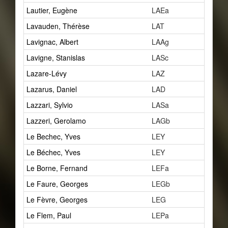
Lautier, Eugène
LAEa
2
Lavauden, Thérèse
LAT
1
Lavignac, Albert
LAAg
2
Lavigne, Stanislas
LASc
1
Lazare-Lévy
LAZ
2
Lazarus, Daniel
LAD
2
Lazzari, Sylvio
LASa
9
Lazzeri, Gerolamo
LAGb
1
Le Bechec, Yves
LEY
1
Le Béchec, Yves
LEY
1
Le Borne, Fernand
LEFa
5
Le Faure, Georges
LEGb
0
Le Fèvre, Georges
LEG
1
Le Flem, Paul
LEPa
4