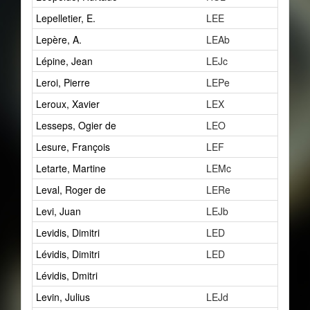
Lepelletier, E.
LEE
1
Lepère, A.
LEAb
1
Lépine, Jean
LEJc
0
Leroi, Pierre
LEPe
2
Leroux, Xavier
LEX
4
Lesseps, Ogier de
LEO
6
Lesure, François
LEF
0
Letarte, Martine
LEMc
0
Leval, Roger de
LERe
2
Levi, Juan
LEJb
1
Levidis, Dimitri
LED
1
Lévidis, Dimitri
LED
2
Lévidis, Dmitri
1
Levin, Julius
LEJd
2