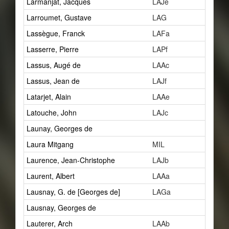
Larmanjat, Jacques
LAJe
2
Larroumet, Gustave
LAG
12
Lassègue, Franck
LAFa
2
Lasserre, Pierre
LAPf
1
Lassus, Augé de
LAAc
2
Lassus, Jean de
LAJf
2
Latarjet, Alain
LAAe
1
Latouche, John
LAJc
1
Launay, Georges de
1
Laura Mitgang
MIL
0
Laurence, Jean-Christophe
LAJb
0
Laurent, Albert
LAAa
41
Lausnay, G. de [Georges de]
LAGa
1
Lausnay, Georges de
4
Lauterer, Arch
LAAb
1