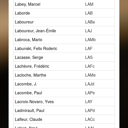
Labey, Marcel
LAM
3
Laborde
LAB
2
Laboureur
LABa
1
Laboureur, Jean-Émile
LAJ
2
Labroca, Mario
LAMb
1
Labunski, Felix Roderic
LAF
1
Lacasse, Serge
LAS
0
Lachèvre, Frédéric
LAFc
2
Lacloche, Marthe
LAMe
19
Lacombe, J.
LAJd
3
Lacombe, Paul
LAPe
2
Lacroix-Novaro, Yves
LAY
2
Ladmirault, Paul
LAPd
5
Lafleur, Claude
LACc
0