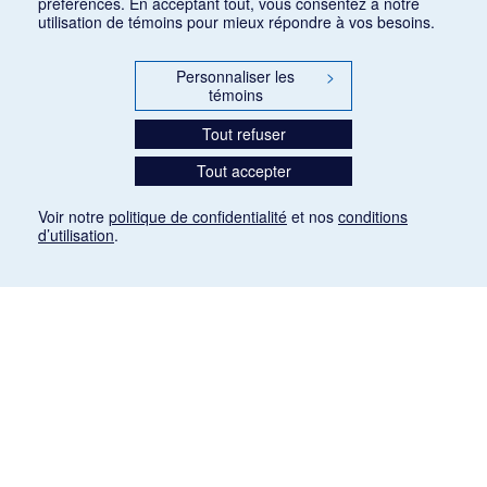
préférences. En acceptant tout, vous consentez à notre
utilisation de témoins pour mieux répondre à vos besoins.
Personnaliser les
>
témoins
Tout refuser
Tout accepter
Voir notre
politique de confidentialité
et nos
conditions
d’utilisation
.
Mention légale
Les articles de presse reproduits dans la banque de données sont libres de droits. Leur
diffusion dans la banque de données est non commerciale et respecte les critères
d'utilisation équitable aux fins de recherche ainsi qu'établie par la Loi sur le droit d'auteur
du Canada (L.R.C. (1985), ch. C-42:
http://laws-lois.justice.gc.ca/fra/lois/C-42/page-