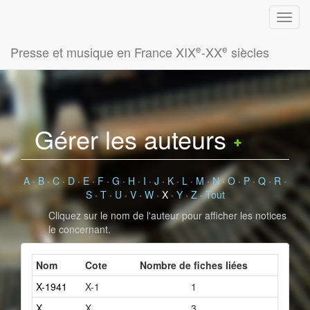
e
e
Presse et musique en France XIX
-XX
siècles
Gérer les auteurs
A
·
B
·
C
·
D
·
E
·
F
·
G
·
H
·
I
·
J
·
K
·
L
·
M
·
N
·
O
·
P
·
Q
·
R
·
S
·
T
·
U
·
V
·
W
·
X
·
Y
·
Z
·
Tout
Cliquez sur le nom de l'auteur pour afficher les notices
le concernant.
Nom
Cote
Nombre de fiches liées
X-1941
X-1
1
X.
X
3