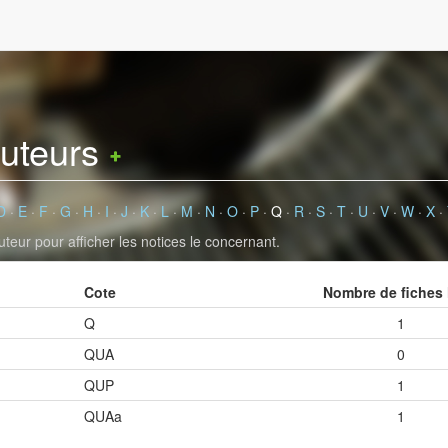
auteurs
D
·
E
·
F
·
G
·
H
·
I
·
J
·
K
·
L
·
M
·
N
·
O
·
P
·
Q
·
R
·
S
·
T
·
U
·
V
·
W
·
X
·
uteur pour afficher les notices le concernant.
Cote
Nombre de fiches 
Q
1
QUA
0
QUP
1
QUAa
1