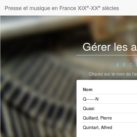
e
e
Presse et musique en France XIX
-XX
siècles
Gérer les 
A
·
B
·
C
·
Cliquez sur le nom de l'a
Nom
Q------N
Quasi
Quillard, Pierre
Quintart, Alfred