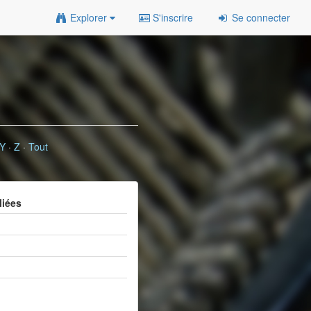
Explorer
S'inscrire
Se connecter
Y
·
Z
·
Tout
liées