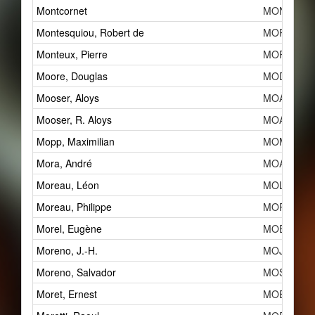
Montcornet
MONb
Montesquiou, Robert de
MORc
Monteux, Pierre
MOP
Moore, Douglas
MOD
Mooser, Aloys
MOA
Mooser, R. Aloys
MOA
Mopp, Maximilian
MOMa
Mora, André
MOAc
Moreau, Léon
MOLa
Moreau, Philippe
MOPb
Morel, Eugène
MOEb
Moreno, J.-H.
MOJ
Moreno, Salvador
MOS
Moret, Ernest
MOEa