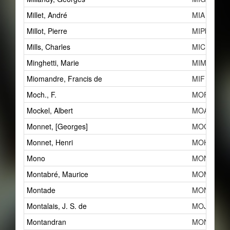
Millet, André
MIA
Millot, Pierre
MIPb
Mills, Charles
MIC
Minghetti, Marie
MIM
Miomandre, Francis de
MIF
Moch., F.
MOF
Mockel, Albert
MOAd
Monnet, [Georges]
MOGb
Monnet, Henri
MOH
Mono
MONd
Montabré, Maurice
MOM
Montade
MONe
Montalais, J. S. de
MOJb
Montandran
MONc