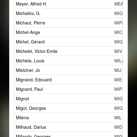
Meyer, Alfred H.
MEAa
Michailov, G.
MIG
Michaut, Pierre
MIPa
Michel-Ange
MICa
Michel, Gérard
MIGc
Michelet, Victor-Emile
MIV
Michiels, Louis
MILa
Mielziner, Jo
MIJ
Mignand, Edouard
MIE
Mignard, Paul
MIP
Mignot
MIGd
Migot, Georges
MIGa
Milena
MIL
Milhaud, Darius
MID
Millandy, Georges
MIGb