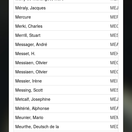
Méraly, Jacques
MEJb
Mercure
MER
Merki, Charles
MECa
Merrill, Stuart
MESa
Messager, André
MEAb
Messet, H.
MEH
Messiaen, Olivier
MEO
Messiaen, Olivier
MEO
Messier, Irène
MEI
Messing, Scott
MES
Metcalf, Josephine
MEJ
Métérié, Alphonse
MEAc
Meunier, Mario
MEMb
Meurthe, Deutsch de la
MED