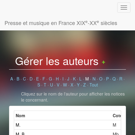
e
e
Presse et musique en France XIX
-XX
siècles
Gérer les auteurs
A
·
B
·
C
·
D
·
E
·
F
·
G
·
H
·
I
·
J
·
K
·
L
·
M
·
N
·
O
·
P
·
Q
·
R
·
S
·
T
·
U
·
V
·
W
·
X
·
Y
·
Z
·
Tout
Cliquez sur le nom de l'auteur pour afficher les notices
le concernant.
Nom
Cote
No
M.
M
M. B.
Mb