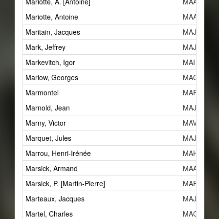
Mariotte, A. [Antoine]
MAAd
Mariotte, Antoine
MAAd
Maritain, Jacques
MAJh
Mark, Jeffrey
MAJb
Markevitch, Igor
MAI
Marlow, Georges
MAGg
Marmontel
MARb
Marnold, Jean
MAJ
Marny, Victor
MAV
Marquet, Jules
MAJk
Marrou, Henri-Irénée
MAHb
Marsick, Armand
MAAf
Marsick, P. [Martin-Pierre]
MAPc
Marteaux, Jacques
MAJc
Martel, Charles
MAC