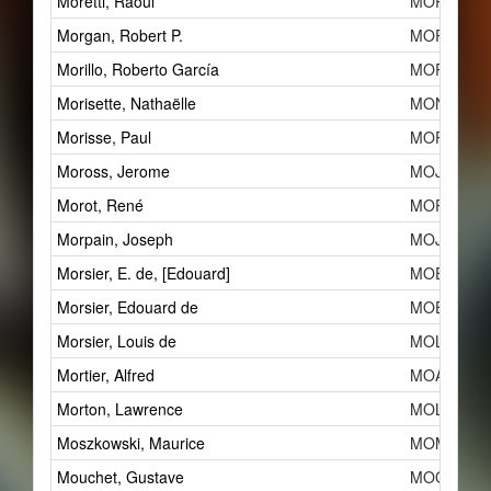
Moretti, Raoul
MORe
Morgan, Robert P.
MOR
Morillo, Roberto García
MORa
Morisette, Nathaëlle
MONa
Morisse, Paul
MOPa
Moross, Jerome
MOJa
Morot, René
MORd
Morpain, Joseph
MOJd
Morsier, E. de, [Edouard]
MOE
Morsier, Edouard de
MOE
Morsier, Louis de
MOLc
Mortier, Alfred
MOAa
Morton, Lawrence
MOL
Moszkowski, Maurice
MOMb
Mouchet, Gustave
MOG