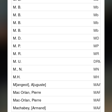
M. B.
Mb
M. B.
Mb
M. B.
Mb
M. B.
Mb
M. D.
MD
M. P.
MP
M. R.
MR
M. U.
DRM
M., N.
MN
M.H.
MH
M[angeot], A[uguste]
MAAc
Mac Orlan, Pierre
MAP
Mac-Orlan, Pierre
MAP
Machabey, [Armand]
MAAa