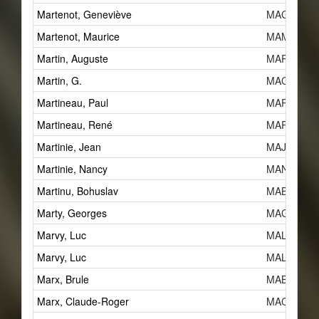
Martenot, Geneviève
MAGc
Martenot, Maurice
MAMb
Martin, Auguste
MARc
Martin, G.
MAGa
Martineau, Paul
MAPf
Martineau, René
MARd
Martinie, Jean
MAJj
Martinie, Nancy
MAN
Martinu, Bohuslav
MABa
Marty, Georges
MAGb
Marvy, Luc
MALc
Marvy, Luc
MALc
Marx, Brule
MAB
Marx, Claude-Roger
MACc