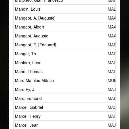
Malipiero, Gian Francesco
MAF
Mandin, Louis
MALf
Mangeot, A. [Auguste]
MAAc
Mangeot, Albert
MAAh
Mangeot, Auguste
MAAc
Mangeot, E. [Edouard]
MAEc
Mangot, Th.
MATa
Manière, Léon
MALb
Mann, Thomas
MAT
Marc-Mathieu Münch
MUM
Marc-Py, J.
MAJn
Marc, Edmond
MAEb
Marcel, Gabriel
MAGe
Marcel, Henry
MAHf
Marcel, Jean
MAJl