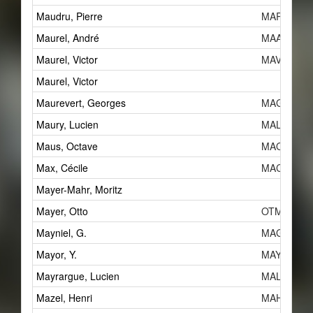
Maudru, Pierre
MAPd
Maurel, André
MAAg
Maurel, Victor
MAVb
Maurel, Victor
Maurevert, Georges
MAGh
Maury, Lucien
MALd
Maus, Octave
MAO
Max, Cécile
MACd
Mayer-Mahr, Moritz
Mayer, Otto
OTM
Mayniel, G.
MAGf
Mayor, Y.
MAYa
Mayrargue, Lucien
MALe
Mazel, Henri
MAHe