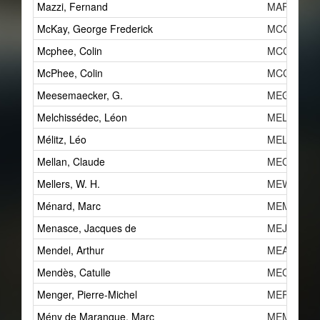
Mazzi, Fernand
MAFa
McKay, George Frederick
MCG
Mcphee, Colin
MCC
McPhee, Colin
MCC
Meesemaecker, G.
MEG
Melchissédec, Léon
MELa
Mélitz, Léo
MEL
Mellan, Claude
MEC
Mellers, W. H.
MEW
Ménard, Marc
MEM
Menasce, Jacques de
MEJa
Mendel, Arthur
MEA
Mendès, Catulle
MECb
Menger, Pierre-Michel
MEP
Mény de Marangue, Marc
MEMa