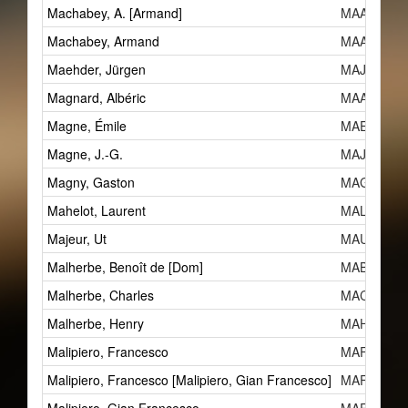
Machabey, A. [Armand]
MAAa
Machabey, Armand
MAAa
Maehder, Jürgen
MAJe
Magnard, Albéric
MAA
Magne, Émile
MAE
Magne, J.-G.
MAJi
Magny, Gaston
MAGj
Mahelot, Laurent
MAL
Majeur, Ut
MAU
Malherbe, Benoît de [Dom]
MABb
Malherbe, Charles
MACb
Malherbe, Henry
MAH
Malipiero, Francesco
MAF
Malipiero, Francesco [Malipiero, Gian Francesco]
MAF