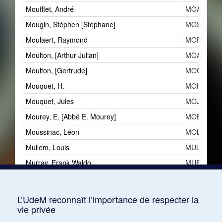
Moufflet, André
MOAe
Mougin, Stéphen [Stéphane]
MOSa
Moulaert, Raymond
MORb
Moulton, [Arthur Julian]
MOAb
Moulton, [Gertrude]
MOGa
Mouquet, H.
MOHa
Mouquet, Jules
MOJe
Mourey, E. [Abbé E. Mourey]
MOEc
Moussinac, Léon
MOLb
Mullem, Louis
MUL
Murray, Frank Waldo
MUF
Muser, Frani
MUFa
Mutermilch, Michel
MUM
L’UdeM reconnaît l’importance de respecter la
vie privée
Myers, Rollo H.
MYR