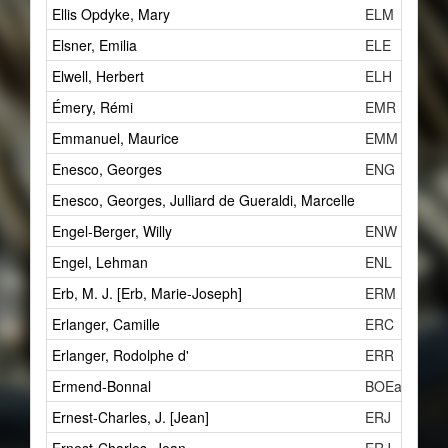
Ellis Opdyke, Mary
ELM
Elsner, Emilia
ELE
Elwell, Herbert
ELH
Émery, Rémi
EMR
Emmanuel, Maurice
EMM
Enesco, Georges
ENG
Enesco, Georges, Julliard de Gueraldi, Marcelle
Engel-Berger, Willy
ENW
Engel, Lehman
ENL
Erb, M. J. [Erb, Marie-Joseph]
ERM
Erlanger, Camille
ERC
Erlanger, Rodolphe d'
ERR
Ermend-Bonnal
BOEa
Ernest-Charles, J. [Jean]
ERJ