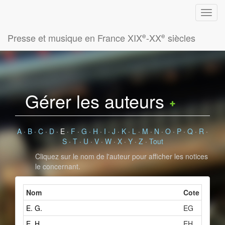
e
e
Presse et musique en France XIX
-XX
siècles
Gérer les auteurs
A
·
B
·
C
·
D
·
E
·
F
·
G
·
H
·
I
·
J
·
K
·
L
·
M
·
N
·
O
·
P
·
Q
·
R
·
S
·
T
·
U
·
V
·
W
·
X
·
Y
·
Z
·
Tout
Cliquez sur le nom de l'auteur pour afficher les notices
le concernant.
Nom
Cote
Nombr
E. G.
EG
E. H.
EH