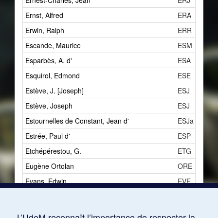
Ernest-Charles, Jean
ERJ
Ernst, Alfred
ERA
Erwin, Ralph
ERR
Escande, Maurice
ESM
Esparbès, A. d'
ESA
Esquirol, Edmond
ESE
Estève, J. [Joseph]
ESJ
Estève, Joseph
ESJ
Estournelles de Constant, Jean d'
ESJa
Estrée, Paul d'
ESP
Etchépérestou, G.
ETG
Eugène Ortolan
ORE
Evans, Edwin
EVE
Évariste [Vuillermoz, Émile]
VUE
Evett, Robert
EVR
L’UdeM reconnaît l’importance de respecter la