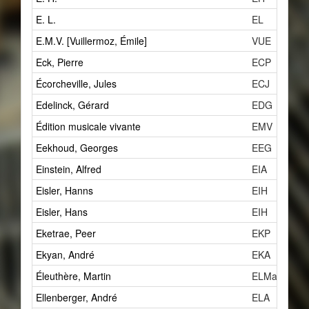
E. L.
EL
E.M.V. [Vuillermoz, Émile]
VUE
Eck, Pierre
ECP
Écorcheville, Jules
ECJ
Edelinck, Gérard
EDG
Édition musicale vivante
EMV
Eekhoud, Georges
EEG
Einstein, Alfred
EIA
Eisler, Hanns
EIH
Eisler, Hans
EIH
Eketrae, Peer
EKP
Ekyan, André
EKA
Éleuthère, Martin
ELMa
Ellenberger, André
ELA