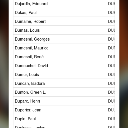
Dujardin, Edouard
DUEa
Dukas, Paul
DUPa
Dumaine, Robert
DURa
Dumas, Louis
DULa
Dumesnil, Georges
DUGc
Dumesnil, Maurice
DUMe
Dumesnil, René
DURb
Dumouchel, David
DUD
Dumur, Louis
DUL
Duncan, Isadora
DUI
Dunton, Green L.
DUG
Duparc, Henri
DUH
Duperier, Jean
DUJa
Dupin, Paul
DUPb
Duplessy, Lucien
DULd