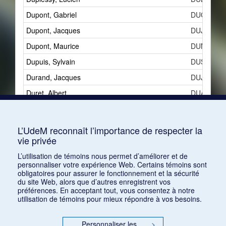
Dupont, Gabriel
DUGb
Dupont, Jacques
DUJ
Dupont, Maurice
DUMd
Dupuis, Sylvain
DUS
Durand, Jacques
DUJb
Duret, Albert
DUAa
Durey, Louis
DULc
Duvernois, Henri
DUHa
L’UdeM reconnaît l’importance de respecter la
vie privée
Dwelshauvers[-Dery], [Félix-Victor]
DWF
L’utilisation de témoins nous permet d’améliorer et de
personnaliser votre expérience Web. Certains témoins sont
obligatoires pour assurer le fonctionnement et la sécurité
du site Web, alors que d’autres enregistrent vos
préférences. En acceptant tout, vous consentez à notre
utilisation de témoins pour mieux répondre à vos besoins.
Personnaliser les
>