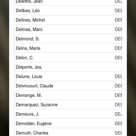
Delettre, Jean
DEJg
Delibes, Léo
DEL
Delines, Michel
DEMd
Delmas, Marc
DEMh
Delmond, S.
DESa
Delna, Marie
DEMk
Delon, C.
DECd
Delporte, Jos.
Delune, Louis
DELb
Delvincourt, Claude
DECc
Demange, M.
DEMf
Demarquez, Suzanne
DES
Demeure, J.
DEJf
Demolder, Eugène
DEEc
Demuth, Charles
DEC