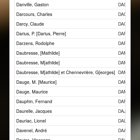
Danville, Gaston
DAGc
Darcours, Charles
DAC
Darcy, Claude
DACa
Darius, P. [Darius, Pierre]
DAP
Darzens, Rodolphe
DAR
Daubresse, [Mathilde]
DAMc
Daubresse, M[athilde]
DAMc
Daubresse, M[athilde] et Chennevrière, G[eorges]
DAMc et 
Dauge, M. [Maurice]
DAMa
Dauge, Maurice
DAMa
Dauphin, Fernand
DAFa
Daurelle, Jacques
DAJ
Dauriac, Lionel
DAL
Davenel, André
DAA