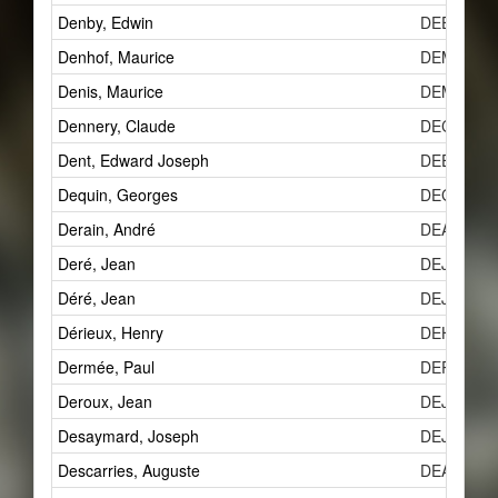
Denby, Edwin
DEEa
Denhof, Maurice
DEMl
Denis, Maurice
DEMo
Dennery, Claude
DECf
Dent, Edward Joseph
DEEb
Dequin, Georges
DEG
Derain, André
DEAa
Deré, Jean
DEJa
Déré, Jean
DEJa
Dérieux, Henry
DEHa
Dermée, Paul
DEP
Deroux, Jean
DEJb
Desaymard, Joseph
DEJc
Descarries, Auguste
DEA