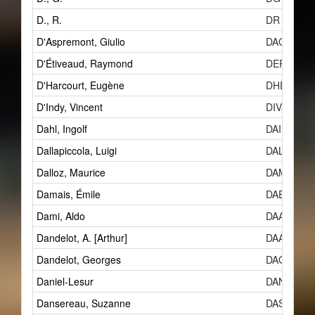
D., R.
DR
D'Aspremont, Giulio
DAGd
D'Étiveaud, Raymond
DERd
D'Harcourt, Eugène
DHE
D'Indy, Vincent
DIVa
Dahl, Ingolf
DAI
Dallapiccola, Luigi
DALa
Dalloz, Maurice
DAM
Damais, Émile
DAE
Dami, Aldo
DAAd
Dandelot, A. [Arthur]
DAAb
Dandelot, Georges
DAGb
Daniel-Lesur
DAN
Dansereau, Suzanne
DAS