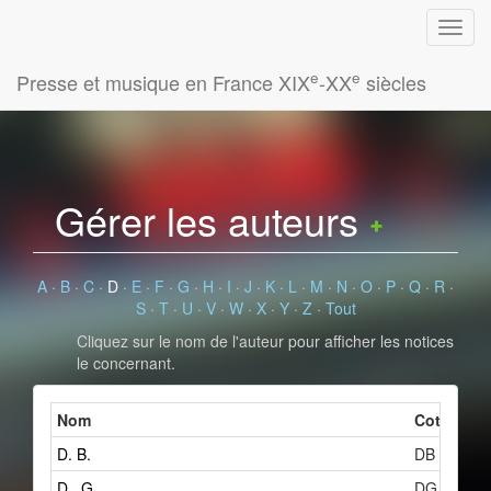
e
e
Presse et musique en France XIX
-XX
siècles
Gérer les auteurs
A
·
B
·
C
·
D
·
E
·
F
·
G
·
H
·
I
·
J
·
K
·
L
·
M
·
N
·
O
·
P
·
Q
·
R
·
S
·
T
·
U
·
V
·
W
·
X
·
Y
·
Z
·
Tout
Cliquez sur le nom de l'auteur pour afficher les notices
le concernant.
Nom
Cote
D. B.
DB
D., G.
DG