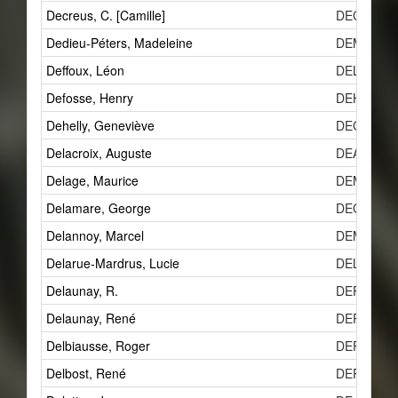
Decreus, C. [Camille]
DECe
Dedieu-Péters, Madeleine
DEMi
Deffoux, Léon
DELd
Defosse, Henry
DEH
Dehelly, Geneviève
DEGb
Delacroix, Auguste
DEAb
Delage, Maurice
DEMc
Delamare, George
DEGa
Delannoy, Marcel
DEM
Delarue-Mardrus, Lucie
DELc
Delaunay, R.
DER
Delaunay, René
DER
Delbiausse, Roger
DERb
Delbost, René
DERc