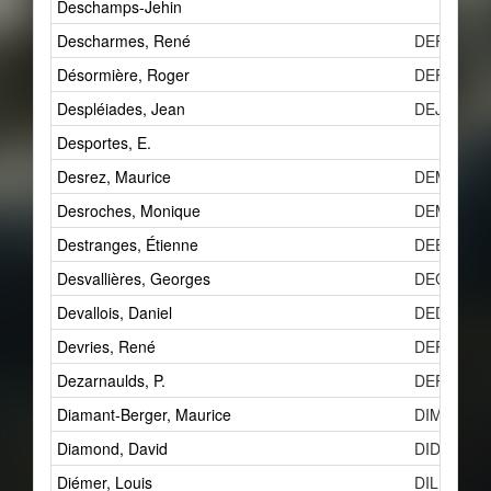
Deschamps-Jehin
Descharmes, René
DERe
Désormière, Roger
DERf
Despléiades, Jean
DEJd
Desportes, E.
Desrez, Maurice
DEMg
Desroches, Monique
DEMe
Destranges, Étienne
DEEd
Desvallières, Georges
DEGc
Devallois, Daniel
DED
Devries, René
DERa
Dezarnaulds, P.
DEPa
Diamant-Berger, Maurice
DIM
Diamond, David
DID
Diémer, Louis
DIL