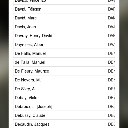
Davico, Vincenzo
DAV
David, Félicien
DAF
David, Marc
DAMd
Davis, Jean
DAJa
Davray, Henry-David
DAH
Dayrolles, Albert
DAAa
De Falla, Manuel
DEMj
de Falla, Manuel
DEMj
De Fleury, Maurice
DEMb
De Nevers, M.
DEMa
De Sivry, A.
DEAc
Debay, Victor
DEV
Debroux, J. [Joseph]
DEJe
Debussy, Claude
DECb
Decaudin, Jacques
DECa