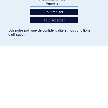
témoins
Tout refuser
Tout accepter
Voir notre
politique de confidentialité
et nos
conditions
d’utilisation
.
Mention légale
Les articles de presse reproduits dans la banque de données sont libres de droits. Leur
diffusion dans la banque de données est non commerciale et respecte les critères
d'utilisation équitable aux fins de recherche ainsi qu'établie par la Loi sur le droit d'auteur
du Canada (L.R.C. (1985), ch. C-42:
http://laws-lois.justice.gc.ca/fra/lois/C-42/page-
9.html#h-26
). Les PDF des articles des revues suivantes ont été téléchargés (sauf
quelques exceptions) de Gallica: Le Ménestrel, La Musique pendant la guerre, La Tribune
de Saint-Gervais, Le Mercure de France, La Revue politique et littéraire «Revue bleue».
Paramètres des témoins