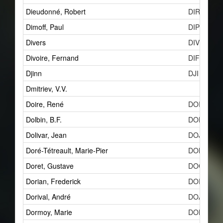
Dieudonné, Robert
DIRa
Dimoff, Paul
DIP
Divers
DIV
Divoire, Fernand
DIF
Djinn
DJI
Dmitriev, V.V.
Doire, René
DOR
Dolbin, B.F.
DOB
Dolivar, Jean
DOJ
Doré-Tétreault, Marie-Pier
DOM
Doret, Gustave
DOG
Dorian, Frederick
DOFa
Dorival, André
DOA
Dormoy, Marie
DOMa