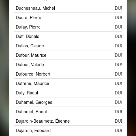
Duchesneau, Michel
DUM
Ducré, Pierre
DUP
Dufay, Pierre
DUPc
Duff, Donald
DUDa
Duflos, Claude
DUC
Dufour, Maurice
DUMb
Dufour, Valérie
DUV
Dufourcq, Norbert
DUN
Dufrène, Maurice
DUMc
Dufy, Raoul
DUR
Duhamel, Georges
DUGa
Duhamel, Raoul
DURc
Dujardin-Beaumetz, Étienne
DUEb
Dujardin, Édouard
DUEa