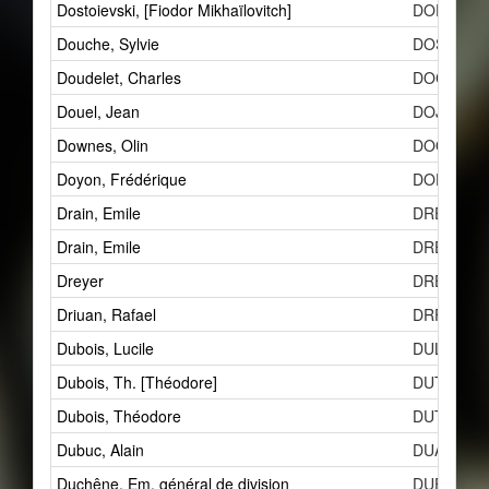
Dostoievski, [Fiodor Mikhaïlovitch]
DOFb
Douche, Sylvie
DOS
Doudelet, Charles
DOC
Douel, Jean
DOJa
Downes, Olin
DOO
Doyon, Frédérique
DOF
Drain, Emile
DRE
Drain, Emile
DRE
Dreyer
DREa
Driuan, Rafael
DRF
Dubois, Lucile
DULb
Dubois, Th. [Théodore]
DUT
Dubois, Théodore
DUT
Dubuc, Alain
DUA
Duchêne, Em. général de division
DUE