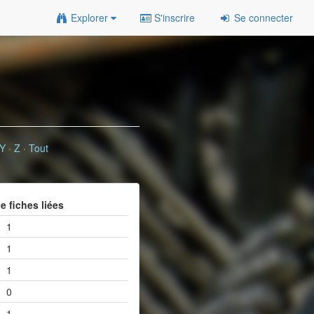
Explorer
S'inscrire
Se connecter
Y
·
Z
·
Tout
 fiches liées
1
1
1
0
1