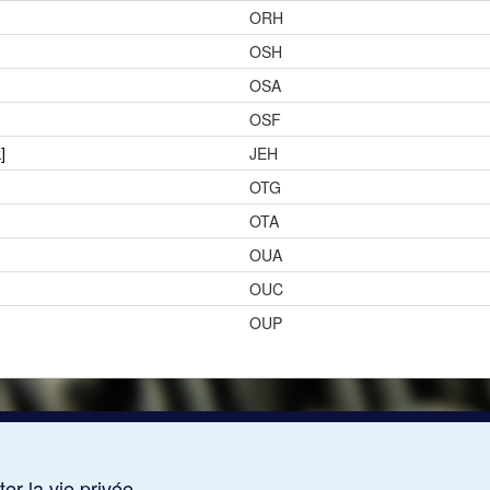
ORH
OSH
OSA
OSF
]
JEH
OTG
OTA
OUA
OUC
OUP
er la vie privée