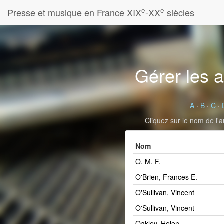
e
e
Presse et musique en France XIX
-XX
siècles
Gérer les 
A
·
B
·
C
·
Cliquez sur le nom de l'a
Nom
O. M. F.
O'Brien, Frances E.
O'Sullivan, Vincent
O'Sullivan, Vincent
Oakley, Helen