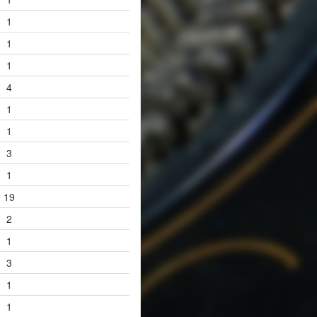
1
1
1
4
1
1
3
1
19
2
1
3
1
1