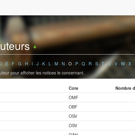
auteurs
D
·
E
·
F
·
G
·
H
·
I
·
J
·
K
·
L
·
M
·
N
·
O
·
P
·
Q
·
R
·
S
·
T
·
U
·
V
·
W
·
X
·
uteur pour afficher les notices le concernant.
Cote
Nombre de
OMF
OBF
OSV
OSV
OAH