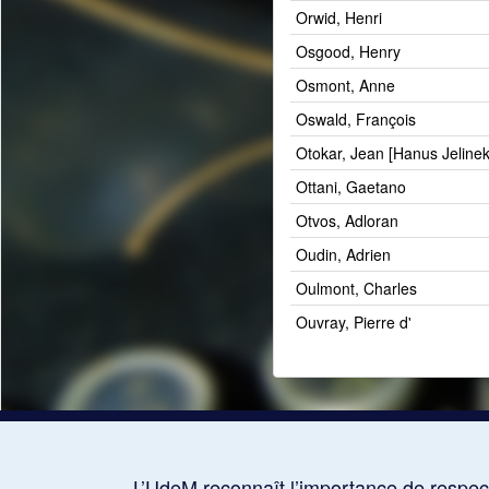
Orwid, Henri
Osgood, Henry
Osmont, Anne
Oswald, François
Otokar, Jean [Hanus Jelinek
Ottani, Gaetano
Otvos, Adloran
Oudin, Adrien
Oulmont, Charles
Ouvray, Pierre d'
L’UdeM reconnaît l’importance de respect