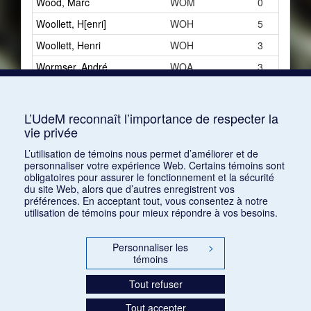
Wood, Marc
WOM
0
Woollett, H[enri]
WOH
5
Woollett, Henri
WOH
3
Wormser, André
WOA
3
Wurmser, Lucien
2
Wyschnegradsky, Ivan
WYI
1
L’UdeM reconnaît l’importance de respecter la
vie privée
Wyzewa, Teodor de
WYT
7
L’utilisation de témoins nous permet d’améliorer et de
personnaliser votre expérience Web. Certains témoins sont
obligatoires pour assurer le fonctionnement et la sécurité
du site Web, alors que d’autres enregistrent vos
préférences. En acceptant tout, vous consentez à notre
utilisation de témoins pour mieux répondre à vos besoins.
Personnaliser les
>
témoins
Tout refuser
Tout accepter