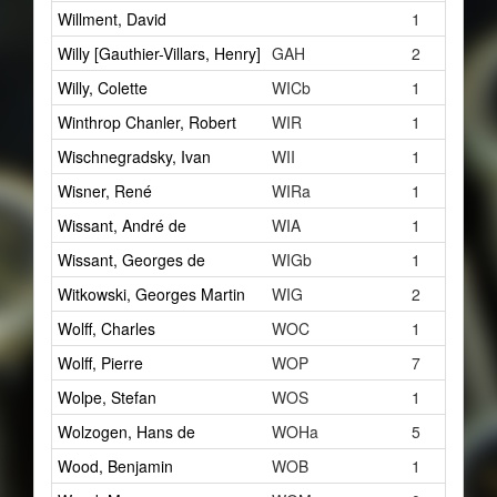
Willment, David
1
Willy [Gauthier-Villars, Henry]
GAH
2
Willy, Colette
WICb
1
Winthrop Chanler, Robert
WIR
1
Wischnegradsky, Ivan
WII
1
Wisner, René
WIRa
1
Wissant, André de
WIA
1
Wissant, Georges de
WIGb
1
Witkowski, Georges Martin
WIG
2
Wolff, Charles
WOC
1
Wolff, Pierre
WOP
7
Wolpe, Stefan
WOS
1
Wolzogen, Hans de
WOHa
5
Wood, Benjamin
WOB
1