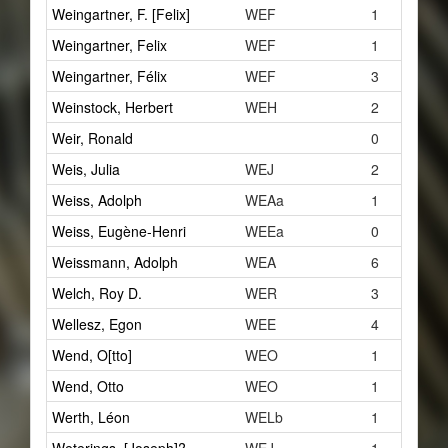
Weingartner, F. [Felix]
WEF
1
Weingartner, Felix
WEF
1
Weingartner, Félix
WEF
3
Weinstock, Herbert
WEH
2
Weir, Ronald
0
Weis, Julia
WEJ
2
Weiss, Adolph
WEAa
1
Weiss, Eugène-Henri
WEEa
0
Weissmann, Adolph
WEA
6
Welch, Roy D.
WER
3
Wellesz, Egon
WEE
4
Wend, O[tto]
WEO
1
Wend, Otto
WEO
1
Werth, Léon
WELb
1