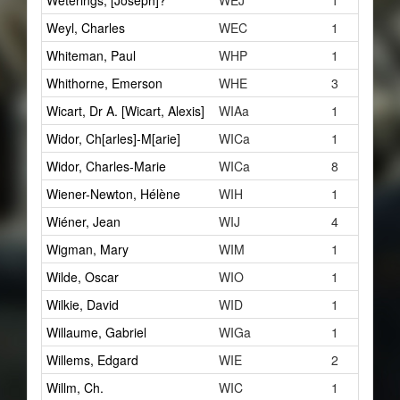
Weterings, [Joseph]?
WEJ
1
Weyl, Charles
WEC
1
Whiteman, Paul
WHP
1
Whithorne, Emerson
WHE
3
Wicart, Dr A. [Wicart, Alexis]
WIAa
1
Widor, Ch[arles]-M[arie]
WICa
1
Widor, Charles-Marie
WICa
8
Wiener-Newton, Hélène
WIH
1
Wiéner, Jean
WIJ
4
Wigman, Mary
WIM
1
Wilde, Oscar
WIO
1
Wilkie, David
WID
1
Willaume, Gabriel
WIGa
1
Willems, Edgard
WIE
2
Willm, Ch.
WIC
1