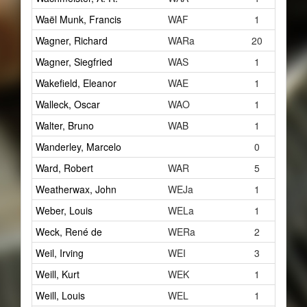
Waël Munk, Francis
WAF
1
Wagner, Richard
WARa
20
Wagner, Siegfried
WAS
1
Wakefield, Eleanor
WAE
1
Walleck, Oscar
WAO
1
Walter, Bruno
WAB
1
Wanderley, Marcelo
0
Ward, Robert
WAR
5
Weatherwax, John
WEJa
1
Weber, Louis
WELa
1
Weck, René de
WERa
2
Weil, Irving
WEI
3
Weill, Kurt
WEK
1
Weill, Louis
WEL
1