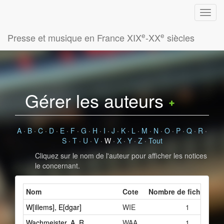
e
e
Presse et musique en France XIX
-XX
siècles
Gérer les auteurs
A
·
B
·
C
·
D
·
E
·
F
·
G
·
H
·
I
·
J
·
K
·
L
·
M
·
N
·
O
·
P
·
Q
·
R
·
S
·
T
·
U
·
V
·
W
·
X
·
Y
·
Z
·
Tout
Cliquez sur le nom de l'auteur pour afficher les notices
le concernant.
Nom
Cote
Nombre de fiches liée
W[illems], E[dgar]
WIE
1
Wachmeister, A. R.
WAA
1