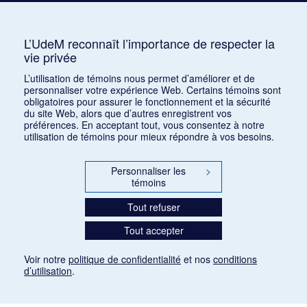
Auterive, Roger
AUR
3
Avshalomoff, Jacob
AVJ
2
L’UdeM reconnaît l’importance de respecter la
vie privée
Azpiri, Munoz
1
L’utilisation de témoins nous permet d’améliorer et de
personnaliser votre expérience Web. Certains témoins sont
obligatoires pour assurer le fonctionnement et la sécurité
du site Web, alors que d’autres enregistrent vos
préférences. En acceptant tout, vous consentez à notre
utilisation de témoins pour mieux répondre à vos besoins.
Personnaliser les
>
témoins
Tout refuser
Tout accepter
Voir notre
politique de confidentialité
et nos
conditions
d’utilisation
.