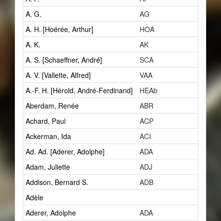
A. G.
AG
3
A. H. [Hoérée, Arthur]
HOA
1
A. K.
AK
1
A. S. [Schaeffner, André]
SCA
8
A. V. [Vallette, Alfred]
VAA
2
A.-F. H. [Hérold, André-Ferdinand]
HEAb
1
Aberdam, Renée
ABR
1
Achard, Paul
ACP
1
Ackerman, Ida
ACI
0
Ad. Ad. [Aderer, Adolphe]
ADA
3
Adam, Juliette
ADJ
1
Addison, Bernard S.
ADB
1
Adèle
1
Aderer, Adolphe
ADA
3