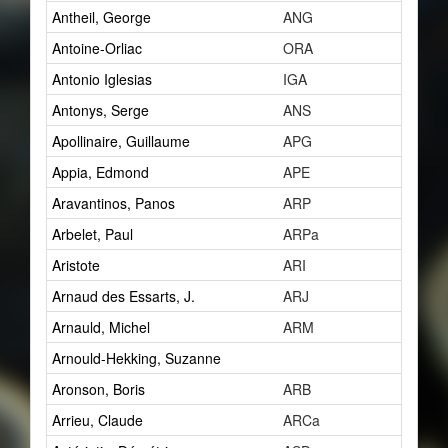
Antheil, George
ANG
15
Antoine-Orliac
ORA
2
Antonio Iglesias
IGA
0
Antonys, Serge
ANS
1
Apollinaire, Guillaume
APG
7
Appia, Edmond
APE
1
Aravantinos, Panos
ARP
2
Arbelet, Paul
ARPa
1
Aristote
ARI
1
Arnaud des Essarts, J.
ARJ
1
Arnauld, Michel
ARM
1
Arnould-Hekking, Suzanne
1
Aronson, Boris
ARB
2
Arrieu, Claude
ARCa
0