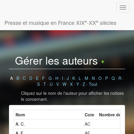
e
e
Presse et musique en France XIX
-XX
siècles
Gérer les auteurs
A
·
B
·
C
·
D
·
E
·
F
·
G
·
H
·
I
·
J
·
K
·
L
·
M
·
N
·
O
·
P
·
Q
·
R
·
S
·
T
·
U
·
V
·
W
·
X
·
Y
·
Z
·
Tout
Cliquez sur le nom de l'auteur pour afficher les notices
le concernant.
Nom
Cote
Nombre de fiches
A. C.
AC
2
A. F.
AF
1