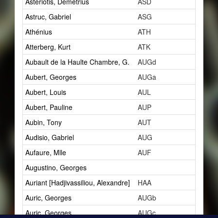
Astériotis, Démétrius
ASD
5
Astruc, Gabriel
ASG
1
Athénius
ATH
3
Atterberg, Kurt
ATK
1
Aubault de la Haulte Chambre, G.
AUGd
1
Aubert, Georges
AUGa
1
Aubert, Louis
AUL
10
Aubert, Pauline
AUP
1
Aubin, Tony
AUT
2
Audisio, Gabriel
AUG
5
Aufaure, Mlle
AUF
1
Augustino, Georges
1
Auriant [Hadjivassiliou, Alexandre]
HAA
2
Auric, Georges
AUGb
4
Auric, Georges
AUGc
3