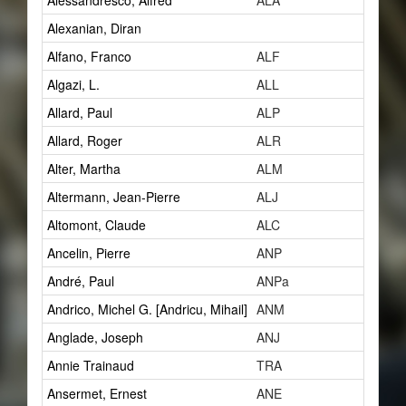
Alessandresco, Alfred
ALA
1
Alexanian, Diran
2
Alfano, Franco
ALF
1
Algazi, L.
ALL
1
Allard, Paul
ALP
14
Allard, Roger
ALR
1
Alter, Martha
ALM
1
Altermann, Jean-Pierre
ALJ
1
Altomont, Claude
ALC
7
Ancelin, Pierre
ANP
0
André, Paul
ANPa
2
Andrico, Michel G. [Andricu, Mihail]
ANM
2
Anglade, Joseph
ANJ
1
Annie Trainaud
TRA
0
Ansermet, Ernest
ANE
5