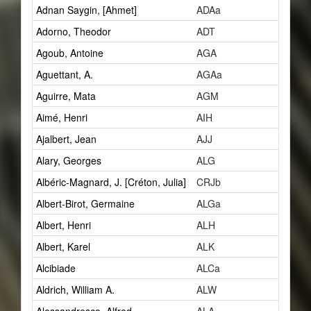
Adnan Saygin, [Ahmet]
ADAa
1
Adorno, Theodor
ADT
2
Agoub, Antoine
AGA
1
Aguettant, A.
AGAa
1
Aguirre, Mata
AGM
2
Aimé, Henri
AIH
1
Ajalbert, Jean
AJJ
2
Alary, Georges
ALG
1
Albéric-Magnard, J. [Créton, Julia]
CRJb
1
Albert-Birot, Germaine
ALGa
1
Albert, Henri
ALH
27
Albert, Karel
ALK
1
Alcibiade
ALCa
1
Aldrich, William A.
ALW
1