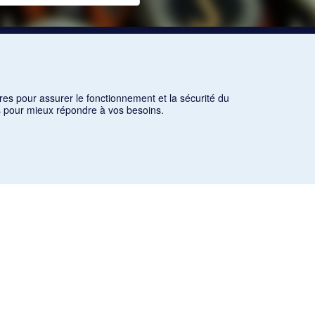
res pour assurer le fonctionnement et la sécurité du
ns pour mieux répondre à vos besoins.
es critères d'utilisation équitable aux fins de recherche ainsi
icles des revues suivantes ont été téléchargés (sauf quelques
olitique et littéraire «Revue bleue».