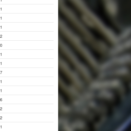
1
1
1
2
0
1
1
7
1
1
6
2
2
1