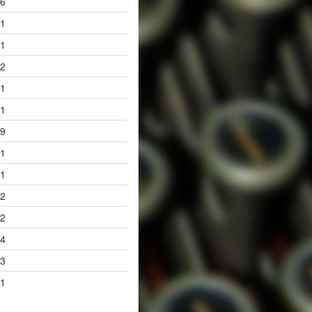
6
1
1
2
1
1
9
1
1
2
2
4
3
1