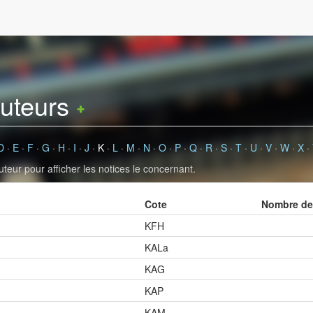
auteurs
D
·
E
·
F
·
G
·
H
·
I
·
J
·
K
·
L
·
M
·
N
·
O
·
P
·
Q
·
R
·
S
·
T
·
U
·
V
·
W
·
X
·
uteur pour afficher les notices le concernant.
Cote
Nombre de 
KFH
KALa
KAG
KAP
KAM