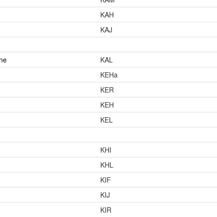
KAH
KAJ
nne
KAL
KEHa
KER
KEH
KEL
KHI
KHL
KIF
KIJ
KIR