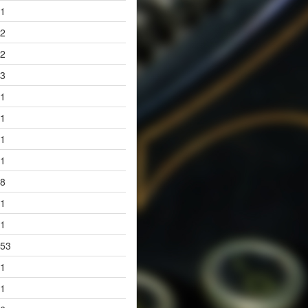
1
2
2
3
1
1
1
1
8
1
1
53
1
1