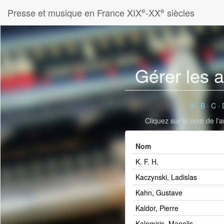
e
e
Presse et musique en France XIX
-XX
siècles
Gérer les 
A
·
B
·
C
·
Cliquez sur le nom de l'a
Nom
K. F. H.
Kaczynski, Ladislas
Kahn, Gustave
Kaldor, Pierre
Kalomiris, Manolis