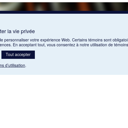
er la vie privée
 de personnaliser votre expérience Web. Certains témoins sont obligatoi
rences. En acceptant tout, vous consentez à notre utilisation de témoi
Tout accepter
ns d’utilisation
.
Mention légale
nt libres de droits. Leur diffusion dans la banque de données est non commerciale et respecte l
 (1985), ch. C-42:
http://laws-lois.justice.gc.ca/fra/lois/C-42/page-9.html#h-26
). Les PDF des art
, La Musique pendant la guerre, La Tribune de Saint-Gervais, Le Mercure de France, La Revue p
Paramètres des témoins