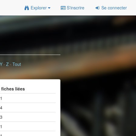
Explorer
S'inscrire
Se connecter
Y
·
Z
·
Tout
fiches liées
1
4
3
1
1