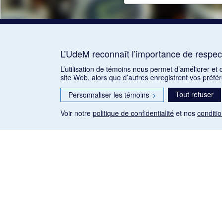
L’UdeM reconnaît l’importance de respect
L’utilisation de témoins nous permet d’améliorer et
site Web, alors que d’autres enregistrent vos préfé
Tout refuser
Personnaliser les témoins
>
Voir notre
politique de confidentialité
et nos
conditio
Les articles de presse reproduits dans la banque de données so
qu'établie par la Loi sur le droit d'auteur du Canada (L.R.C.
exceptions) de Gallica: Le Ménestrel