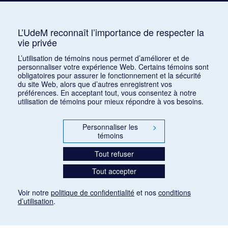
Auterive, Roger
AUR
3
Avshalomoff, Jacob
AVJ
2
L’UdeM reconnaît l’importance de respecter la
vie privée
Azpiri, Munoz
1
L’utilisation de témoins nous permet d’améliorer et de
personnaliser votre expérience Web. Certains témoins sont
obligatoires pour assurer le fonctionnement et la sécurité
du site Web, alors que d’autres enregistrent vos
préférences. En acceptant tout, vous consentez à notre
utilisation de témoins pour mieux répondre à vos besoins.
Personnaliser les
>
témoins
Tout refuser
Tout accepter
Voir notre
politique de confidentialité
et nos
conditions
d’utilisation
.