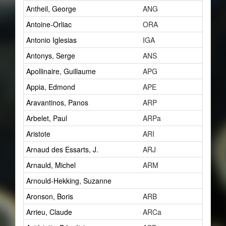
Antheil, George
ANG
15
Antoine-Orliac
ORA
2
Antonio Iglesias
IGA
0
Antonys, Serge
ANS
1
Apollinaire, Guillaume
APG
7
Appia, Edmond
APE
1
Aravantinos, Panos
ARP
2
Arbelet, Paul
ARPa
1
Aristote
ARI
1
Arnaud des Essarts, J.
ARJ
1
Arnauld, Michel
ARM
1
Arnould-Hekking, Suzanne
1
Aronson, Boris
ARB
2
Arrieu, Claude
ARCa
0