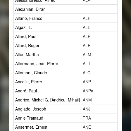
Alessandresco, Alfred
ALA
1
Alexanian, Diran
2
Alfano, Franco
ALF
1
Algazi, L.
ALL
1
Allard, Paul
ALP
14
Allard, Roger
ALR
1
Alter, Martha
ALM
1
Altermann, Jean-Pierre
ALJ
1
Altomont, Claude
ALC
7
Ancelin, Pierre
ANP
0
André, Paul
ANPa
2
Andrico, Michel G. [Andricu, Mihail]
ANM
2
Anglade, Joseph
ANJ
1
Annie Trainaud
TRA
0
Ansermet, Ernest
ANE
5