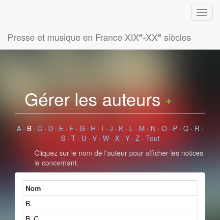
e
e
Presse et musique en France XIX
-XX
siècles
Gérer les auteurs
A
·
B
·
C
·
D
·
E
·
F
·
G
·
H
·
I
·
J
·
K
·
L
·
M
·
N
·
O
·
P
·
Q
·
R
·
S
·
T
·
U
·
V
·
W
·
X
·
Y
·
Z
·
Tout
Cliquez sur le nom de l'auteur pour afficher les notices
le concernant.
Nom
B.
B. C.