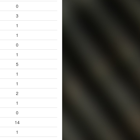
0
3
1
1
0
1
5
1
1
2
1
0
14
1