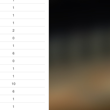
1
1
1
2
0
1
6
0
1
1
10
6
1
1