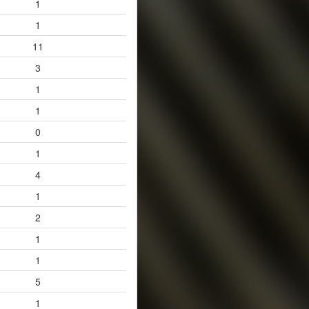
1
1
11
3
1
1
0
1
4
1
2
1
1
5
1