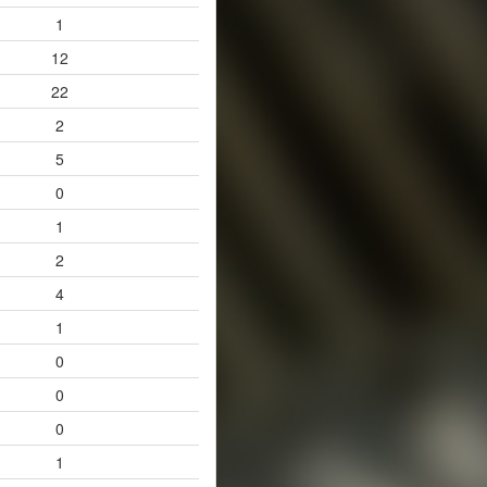
1
12
22
2
5
0
1
2
4
1
0
0
0
1