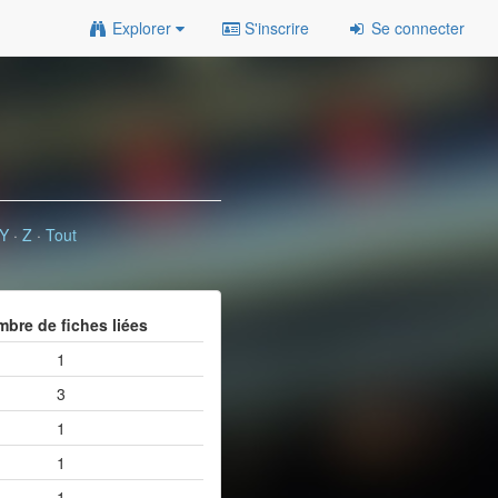
Explorer
S'inscrire
Se connecter
Y
·
Z
·
Tout
bre de fiches liées
1
3
1
1
1