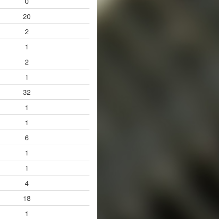
0
20
2
1
2
1
32
1
1
6
1
1
4
18
1