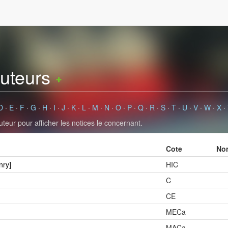
auteurs
D
·
E
·
F
·
G
·
H
·
I
·
J
·
K
·
L
·
M
·
N
·
O
·
P
·
Q
·
R
·
S
·
T
·
U
·
V
·
W
·
X
·
uteur pour afficher les notices le concernant.
Cote
Nom
nry]
HIC
C
CE
MECa
MACa