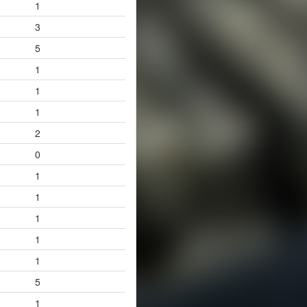
1
3
5
1
1
1
2
0
1
1
1
1
1
5
1