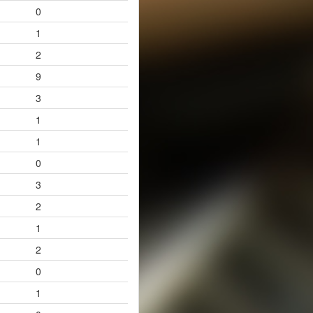
0
1
2
9
3
1
1
0
3
2
1
2
0
1