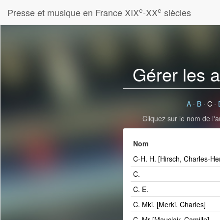
e
e
Presse et musique en France XIX
-XX
siècles
Gérer les 
A
·
B
·
C
·
Cliquez sur le nom de l'a
Nom
C-H. H. [Hirsch, Charles-He
C.
C. E.
C. Mki. [Merki, Charles]
C. Mr [Mauclair, Camille]