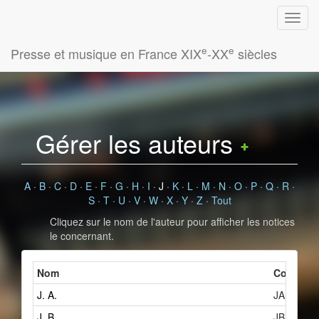
e
e
Presse et musique en France XIX
-XX
siècles
Gérer les auteurs
A
·
B
·
C
·
D
·
E
·
F
·
G
·
H
·
I
·
J
·
K
·
L
·
M
·
N
·
O
·
P
·
Q
·
R
·
S
·
T
·
U
·
V
·
W
·
X
·
Y
·
Z
·
Tout
Cliquez sur le nom de l'auteur pour afficher les notices
le concernant.
Nom
Cote
No
J. A.
JA
J. B.
JB