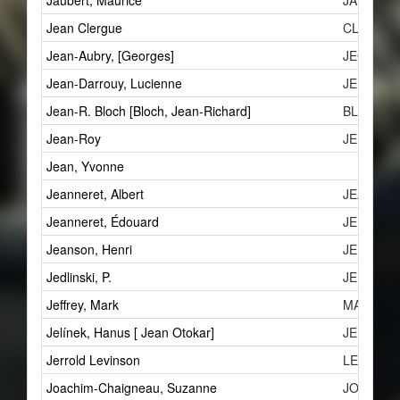
Jaubert, Maurice
JAMb
Jean Clergue
CLJ
Jean-Aubry, [Georges]
JEG
Jean-Darrouy, Lucienne
JEL
Jean-R. Bloch [Bloch, Jean-Richard]
BLJ
Jean-Roy
JER
Jean, Yvonne
Jeanneret, Albert
JEA
Jeanneret, Édouard
JEE
Jeanson, Henri
JEHb
Jedlinski, P.
JEP
Jeffrey, Mark
MAJb
Jelínek, Hanus [ Jean Otokar]
JEH
Jerrold Levinson
LEJ
Joachim-Chaigneau, Suzanne
JOSc