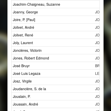
Joachim-Chaigneau, Suzanne
Joanny, George
JOG
Joire, P. [Paul]
JOPa
Jolivet, André
JOAa
Jolivet, René
JORa
Joly, Laurent
JOL
Joncières, Victorin
JOV
Jones, Robert Edmond
JOR
José Bruyr
BRJ
José Luis Legaza
LEJ
Josz, Virgile
JOVa
Joudancière, S. de la
JOSb
Jouslain, P.
JOP
Joussain, André
JOA