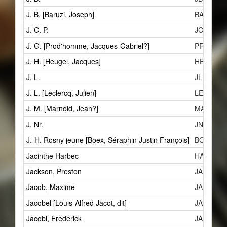
J. B. [Baruzi, Joseph]
BAJa
J. C. P.
JCP
J. G. [Prod'homme, Jacques-Gabriel?]
PRJ
J. H. [Heugel, Jacques]
HEJ
J. L.
JL
J. L. [Leclercq, Julien]
LEJe
J. M. [Marnold, Jean?]
MAJ
J. Nr.
JNR
J.-H. Rosny jeune [Boex, Séraphin Justin François]
BOSc
Jacinthe Harbec
HAJ
Jackson, Preston
JAP
Jacob, Maxime
JAMa
Jacobel [Louis-Alfred Jacot, dit]
JAC
Jacobi, Frederick
JAF