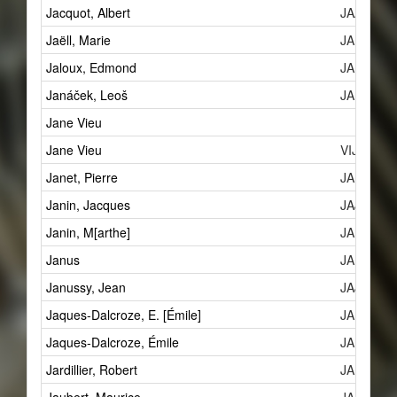
Jacquot, Albert
JAA
Jaëll, Marie
JAM
Jaloux, Edmond
JAEa
Janáček, Leoš
JAL
Jane Vieu
Jane Vieu
VIJ
Janet, Pierre
JAPa
Janin, Jacques
JAJ
Janin, M[arthe]
JAMc
Janus
JAN
Janussy, Jean
JAJa
Jaques-Dalcroze, E. [Émile]
JAE
Jaques-Dalcroze, Émile
JAE
Jardillier, Robert
JAR