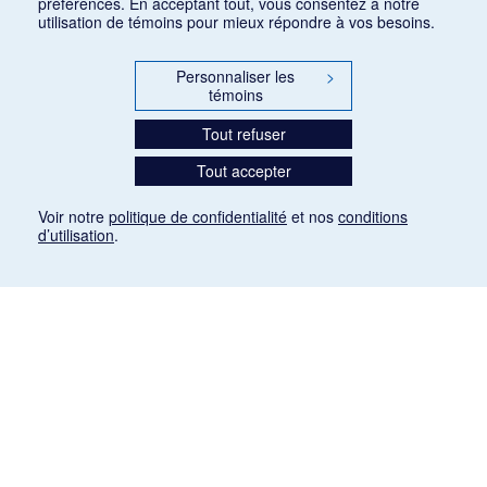
préférences. En acceptant tout, vous consentez à notre
utilisation de témoins pour mieux répondre à vos besoins.
Personnaliser les
>
témoins
Tout refuser
Tout accepter
Voir notre
politique de confidentialité
et nos
conditions
d’utilisation
.
Mention légale
Les articles de presse reproduits dans la banque de données sont libres de droits. Leur
diffusion dans la banque de données est non commerciale et respecte les critères
d'utilisation équitable aux fins de recherche ainsi qu'établie par la Loi sur le droit d'auteur
du Canada (L.R.C. (1985), ch. C-42:
http://laws-lois.justice.gc.ca/fra/lois/C-42/page-