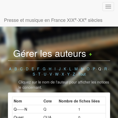
e
e
Presse et musique en France XIX
-XX
siècles
Gérer les auteurs
A
·
B
·
C
·
D
·
E
·
F
·
G
·
H
·
I
·
J
·
K
·
L
·
M
·
N
·
O
·
P
·
Q
·
R
·
S
·
T
·
U
·
V
·
W
·
X
·
Y
·
Z
·
Tout
Cliquez sur le nom de l'auteur pour afficher les notices
le concernant.
Nom
Cote
Nombre de fiches liées
Q------N
Q
1
Quasi
QUA
0