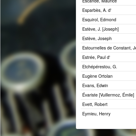
Escande, Maurice
Esparbès, A. d'
Esquirol, Edmond
Estève, J. [Joseph]
Estève, Joseph
Estournelles de Constant, J
Estrée, Paul d'
Etchépérestou, G.
Eugène Ortolan
Evans, Edwin
Évariste [Vuillermoz, Émile]
Evett, Robert
Eymieu, Henry