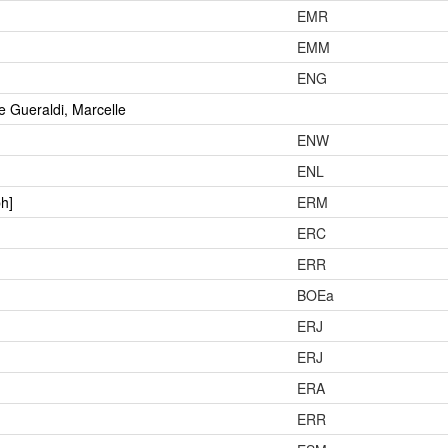
EMR
EMM
ENG
e Gueraldi, Marcelle
ENW
ENL
ph]
ERM
ERC
ERR
BOEa
ERJ
ERJ
ERA
ERR