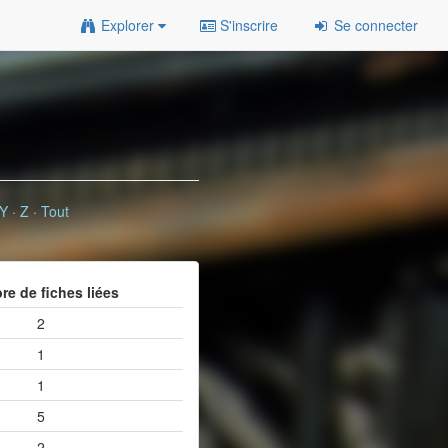
Explorer
S'inscrire
Se connecter
Y
·
Z
·
Tout
e de fiches liées
2
1
1
5
2