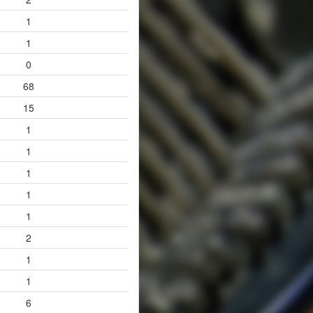
1
1
0
68
15
1
1
1
1
1
2
1
1
6