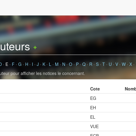
auteurs
D
·
E
·
F
·
G
·
H
·
I
·
J
·
K
·
L
·
M
·
N
·
O
·
P
·
Q
·
R
·
S
·
T
·
U
·
V
·
W
·
X
·
uteur pour afficher les notices le concernant.
Cote
Nombr
EG
EH
EL
VUE
ECP