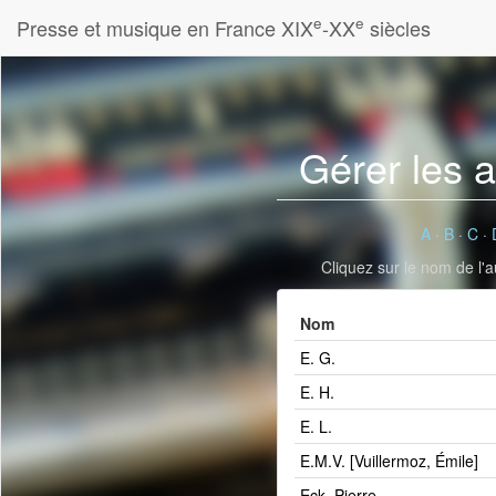
e
e
Presse et musique en France XIX
-XX
siècles
Gérer les 
A
·
B
·
C
·
Cliquez sur le nom de l'a
Nom
E. G.
E. H.
E. L.
E.M.V. [Vuillermoz, Émile]
Eck, Pierre