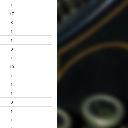
1
17
6
1
1
8
1
10
1
1
1
0
1
1