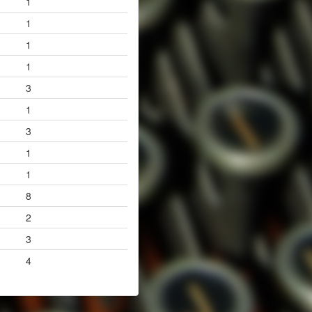
1
1
1
1
3
1
3
1
1
8
2
3
4