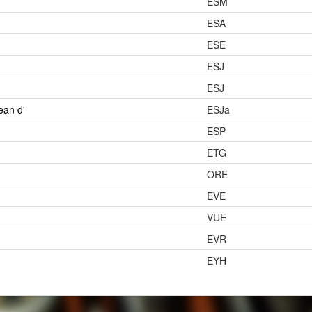
ESM
ESA
ESE
ESJ
ESJ
ean d'
ESJa
ESP
ETG
ORE
EVE
VUE
EVR
EYH