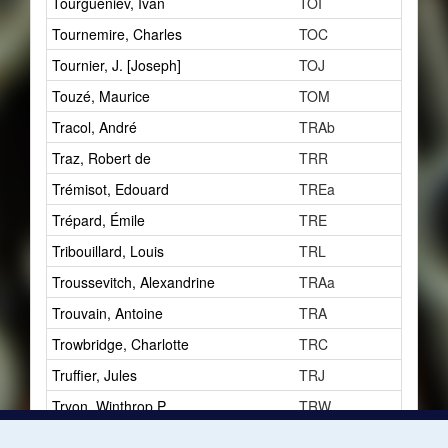
Tourgueniev, Ivan
TOI
0
Tournemire, Charles
TOC
0
Tournier, J. [Joseph]
TOJ
1
Touzé, Maurice
TOM
2
Tracol, André
TRAb
1
Traz, Robert de
TRR
1
Trémisot, Edouard
TREa
2
Trépard, Émile
TRE
2
Tribouillard, Louis
TRL
1
Troussevitch, Alexandrine
TRAa
1
Trouvain, Antoine
TRA
2
Trowbridge, Charlotte
TRC
3
Truffier, Jules
TRJ
2
Tryon, Winthrop P.
TRW
1
Turina, Joaquim
TUJ
1