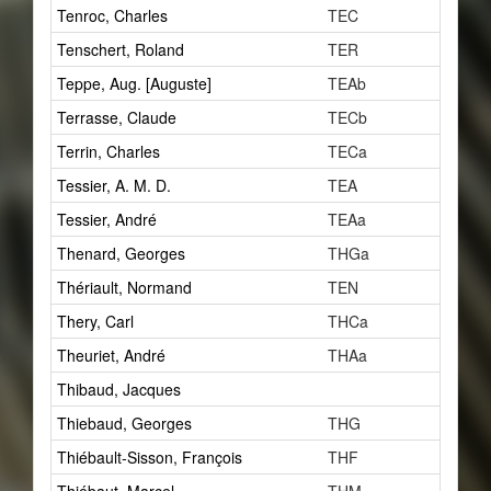
Tenroc, Charles
TEC
31
Tenschert, Roland
TER
1
Teppe, Aug. [Auguste]
TEAb
2
Terrasse, Claude
TECb
1
Terrin, Charles
TECa
2
Tessier, A. M. D.
TEA
1
Tessier, André
TEAa
6
Thenard, Georges
THGa
1
Thériault, Normand
TEN
0
Thery, Carl
THCa
1
Theuriet, André
THAa
2
Thibaud, Jacques
3
Thiebaud, Georges
THG
1
Thiébault-Sisson, François
THF
0