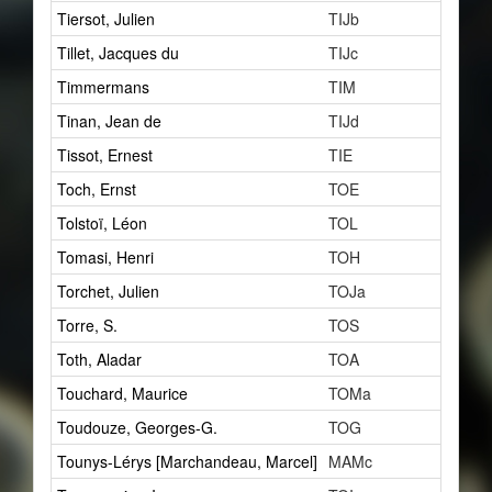
Tiersot, Julien
TIJb
27
Tillet, Jacques du
TIJc
24
Timmermans
TIM
1
Tinan, Jean de
TIJd
1
Tissot, Ernest
TIE
0
Toch, Ernst
TOE
1
Tolstoï, Léon
TOL
2
Tomasi, Henri
TOH
2
Torchet, Julien
TOJa
1
Torre, S.
TOS
1
Toth, Aladar
TOA
1
Touchard, Maurice
TOMa
1
Toudouze, Georges-G.
TOG
5
Tounys-Lérys [Marchandeau, Marcel]
MAMc
1