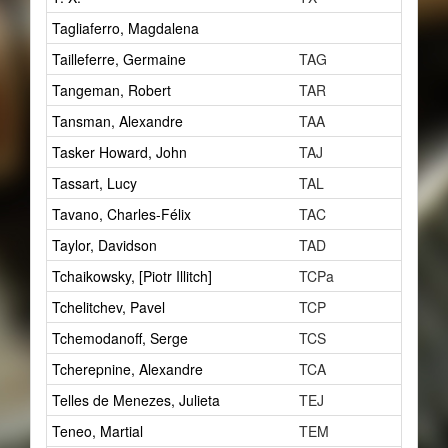
Tagliaferro, Magdalena
2
Tailleferre, Germaine
TAG
3
Tangeman, Robert
TAR
3
Tansman, Alexandre
TAA
4
Tasker Howard, John
TAJ
1
Tassart, Lucy
TAL
1
Tavano, Charles-Félix
TAC
0
Taylor, Davidson
TAD
4
Tchaikowsky, [Piotr Illitch]
TCPa
1
Tchelitchev, Pavel
TCP
1
Tchemodanoff, Serge
TCS
1
Tcherepnine, Alexandre
TCA
1
Telles de Menezes, Julieta
TEJ
1
Teneo, Martial
TEM
2