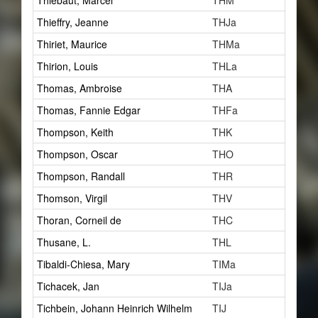
Thiébaut, Marcel
THM
2
Thieffry, Jeanne
THJa
7
Thiriet, Maurice
THMa
1
Thirion, Louis
THLa
1
Thomas, Ambroise
THA
1
Thomas, Fannie Edgar
THFa
1
Thompson, Keith
THK
1
Thompson, Oscar
THO
5
Thompson, Randall
THR
6
Thomson, Virgil
THV
23
Thoran, Corneil de
THC
1
Thusane, L.
THL
1
Tibaldi-Chiesa, Mary
TIMa
1
Tichacek, Jan
TIJa
1
Tichbein, Johann Heinrich Wilhelm
TIJ
1