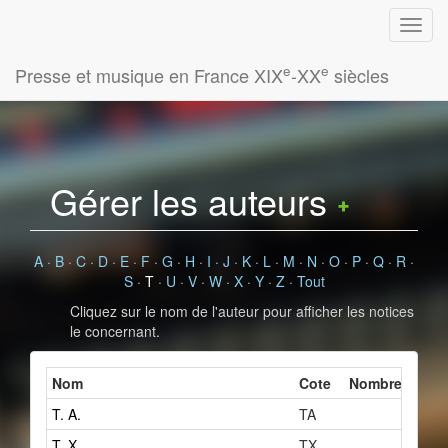
e
e
Presse et musique en France XIX
-XX
siècles
Gérer les auteurs
A
·
B
·
C
·
D
·
E
·
F
·
G
·
H
·
I
·
J
·
K
·
L
·
M
·
N
·
O
·
P
·
Q
·
R
·
S
·
T
·
U
·
V
·
W
·
X
·
Y
·
Z
·
Tout
Cliquez sur le nom de l'auteur pour afficher les notices
le concernant.
Nom
Cote
Nombre de fic
T. A.
TA
1
T. X.
TX
1