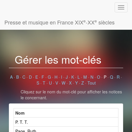
e
e
Presse et musique en France XIX
-XX
siècles
Gérer les mot-clés
A
·
B
·
C
·
D
·
E
·
F
·
G
·
H
·
I
·
J
·
K
·
L
·
M
·
N
·
O
·
P
·
Q
·
R
·
S
·
T
·
U
·
V
·
W
·
X
·
Y
·
Z
·
Tout
Cliquez sur le nom du mot-clé pour afficher les notices
le concernant.
Nom
P. T. T.
Page, Ruth