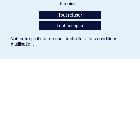
témoins
Tout refuser
Tout accepter
Voir notre
politique de confidentialité
et nos
conditions
d’utilisation
.
Mention légale
Les articles de presse reproduits dans la banque de données sont libres de droits. Leur
diffusion dans la banque de données est non commerciale et respecte les critères
d'utilisation équitable aux fins de recherche ainsi qu'établie par la Loi sur le droit d'auteur
du Canada (L.R.C. (1985), ch. C-42:
http://laws-lois.justice.gc.ca/fra/lois/C-42/page-
9.html#h-26
). Les PDF des articles des revues suivantes ont été téléchargés (sauf
quelques exceptions) de Gallica: Le Ménestrel, La Musique pendant la guerre, La Tribune
de Saint-Gervais, Le Mercure de France, La Revue politique et littéraire «Revue bleue».
Paramètres des témoins