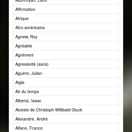
Adohmyan, Lahn
Affirmation
Afrique
Afro-américains
Agnew, Roy
Agréable
Agrément
Agressivité (sans)
Aguirre, Julian
Aigle
Air du temps
Albeniz, Isaac
Alceste de Christoph Willibald Gluck
Alexandre, André
Alfano, Franco