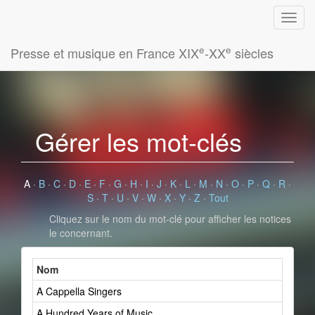
e
e
Presse et musique en France XIX
-XX
siècles
Gérer les mot-clés
A
·
B
·
C
·
D
·
E
·
F
·
G
·
H
·
I
·
J
·
K
·
L
·
M
·
N
·
O
·
P
·
Q
·
R
·
S
·
T
·
U
·
V
·
W
·
X
·
Y
·
Z
·
Tout
Cliquez sur le nom du mot-clé pour afficher les notices
le concernant.
Nom
A Cappella Singers
A Hundred Years of Music