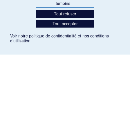
témoins
Tout refuser
Tout accepter
Voir notre
politique de confidentialité
et nos
conditions
d’utilisation
.
Mention légale
Les articles de presse reproduits dans la banque de données sont libres de droits. Leur
diffusion dans la banque de données est non commerciale et respecte les critères
d'utilisation équitable aux fins de recherche ainsi qu'établie par la Loi sur le droit d'auteur
du Canada (L.R.C. (1985), ch. C-42:
http://laws-lois.justice.gc.ca/fra/lois/C-42/page-
9.html#h-26
). Les PDF des articles des revues suivantes ont été téléchargés (sauf
quelques exceptions) de Gallica: Le Ménestrel, La Musique pendant la guerre, La Tribune
de Saint-Gervais, Le Mercure de France, La Revue politique et littéraire «Revue bleue».
Paramètres des témoins