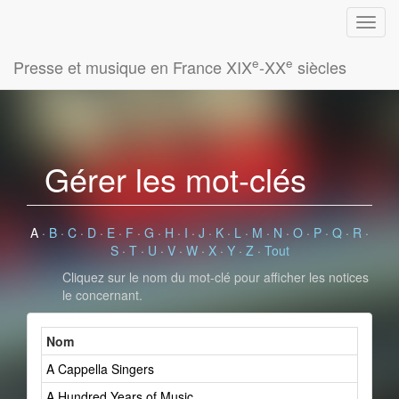
e
e
Presse et musique en France XIX
-XX
siècles
Gérer les mot-clés
A
·
B
·
C
·
D
·
E
·
F
·
G
·
H
·
I
·
J
·
K
·
L
·
M
·
N
·
O
·
P
·
Q
·
R
·
S
·
T
·
U
·
V
·
W
·
X
·
Y
·
Z
·
Tout
Cliquez sur le nom du mot-clé pour afficher les notices
le concernant.
Nom
A Cappella Singers
A Hundred Years of Music