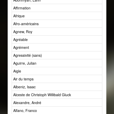
Adohmyan, Lahn
Affirmation
Afrique
Afro-américains
Agnew, Roy
Agréable
Agrément
Agressivité (sans)
Aguirre, Julian
Aigle
Air du temps
Albeniz, Isaac
Alceste de Christoph Willibald Gluck
Alexandre, André
Alfano, Franco