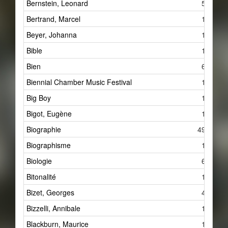
Bernstein, Leonard
5
Bertrand, Marcel
1
Beyer, Johanna
1
Bible
1
Bien
6
Biennial Chamber Music Festival
1
Big Boy
1
Bigot, Eugène
1
Biographie
492
Biographisme
1
Biologie
6
Bitonalité
1
Bizet, Georges
4
Bizzelli, Annibale
1
Blackburn, Maurice
1