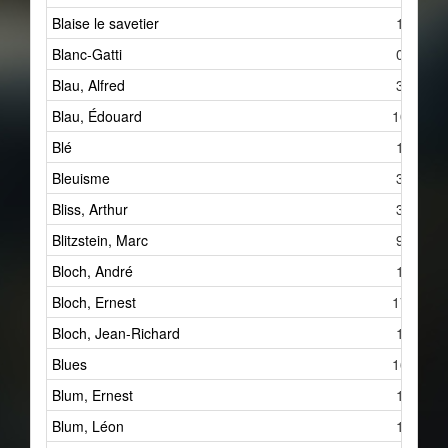
Blaise le savetier
1
Blanc-Gatti
0
Blau, Alfred
3
Blau, Édouard
10
Blé
1
Bleuisme
3
Bliss, Arthur
3
Blitzstein, Marc
9
Bloch, André
1
Bloch, Ernest
17
Bloch, Jean-Richard
1
Blues
16
Blum, Ernest
1
Blum, Léon
1