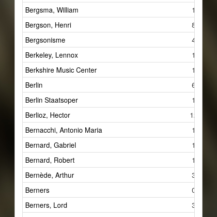
Bergsma, William
1
Bergson, Henri
8
Bergsonisme
4
Berkeley, Lennox
1
Berkshire Music Center
1
Berlin
6
Berlin Staatsoper
1
Berlioz, Hector
12
Bernacchi, Antonio Maria
1
Bernard, Gabriel
1
Bernard, Robert
1
Bernède, Arthur
3
Berners
0
Berners, Lord
3