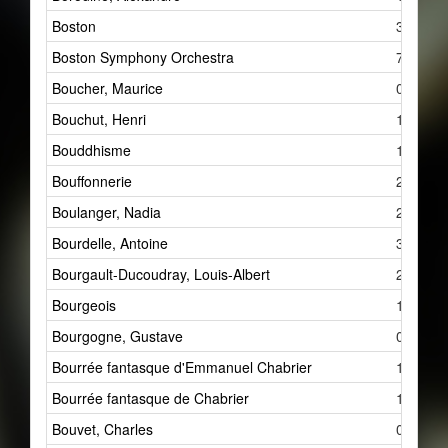
Boston
3
Boston Symphony Orchestra
7
Boucher, Maurice
0
Bouchut, Henri
1
Bouddhisme
1
Bouffonnerie
2
Boulanger, Nadia
2
Bourdelle, Antoine
3
Bourgault-Ducoudray, Louis-Albert
2
Bourgeois
1
Bourgogne, Gustave
0
Bourrée fantasque d'Emmanuel Chabrier
1
Bourrée fantasque de Chabrier
1
Bouvet, Charles
0