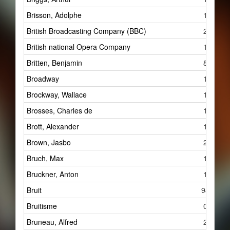
Brisson, Adolphe
1
British Broadcasting Company (BBC)
2
British national Opera Company
1
Britten, Benjamin
8
Broadway
1
Brockway, Wallace
1
Brosses, Charles de
1
Brott, Alexander
1
Brown, Jasbo
2
Bruch, Max
1
Bruckner, Anton
1
Bruit
98
Bruitisme
0
Bruneau, Alfred
2