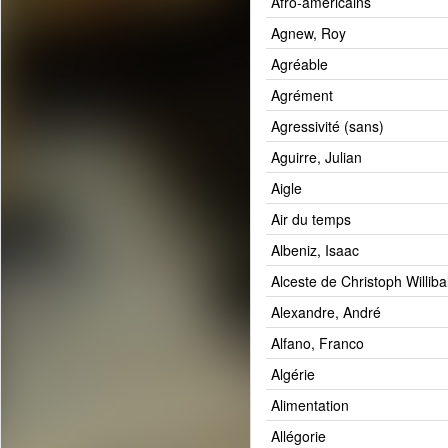
Afro-américains
Agnew, Roy
Agréable
Agrément
Agressivité (sans)
Aguirre, Julian
Aigle
Air du temps
Albeniz, Isaac
Alceste de Christoph Williba
Alexandre, André
Alfano, Franco
Algérie
Alimentation
Allégorie