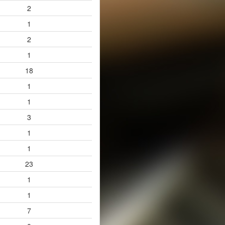
2
1
2
1
18
1
1
3
1
1
23
1
1
7