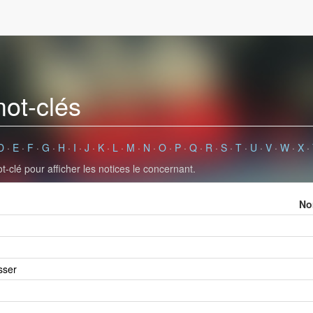
mot-clés
D
·
E
·
F
·
G
·
H
·
I
·
J
·
K
·
L
·
M
·
N
·
O
·
P
·
Q
·
R
·
S
·
T
·
U
·
V
·
W
·
X
·
-clé pour afficher les notices le concernant.
No
sser