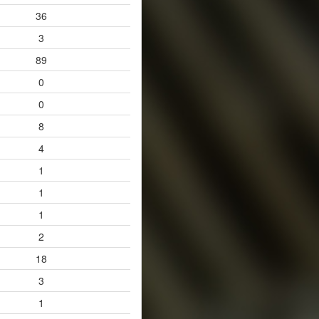
36
3
89
0
0
8
4
1
1
1
2
18
3
1