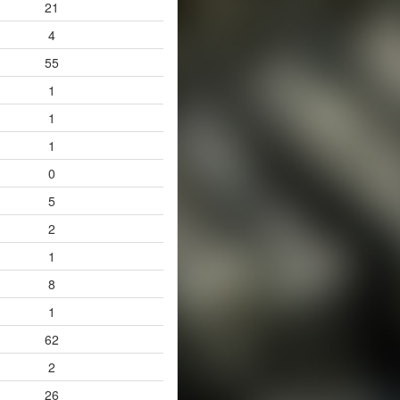
21
4
55
1
1
1
0
5
2
1
8
1
62
2
26