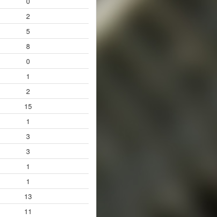
0
2
5
8
0
1
2
15
1
3
3
1
1
13
11