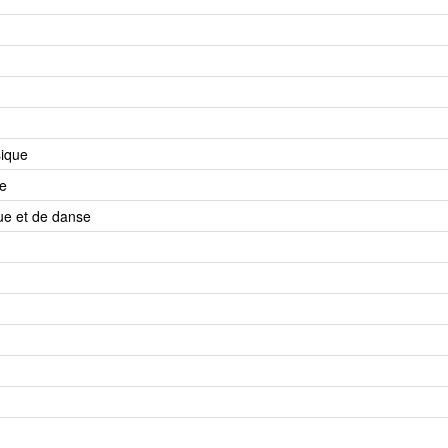
ique
e
e et de danse