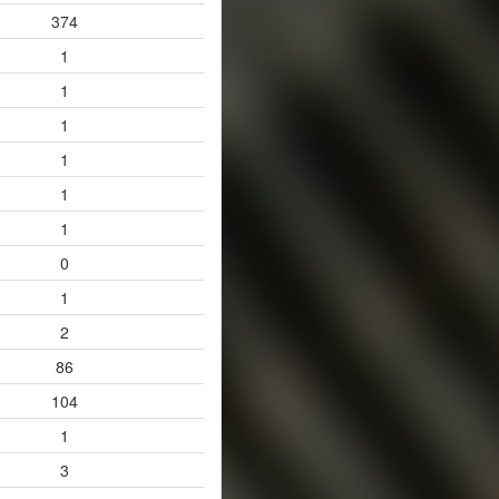
374
1
1
1
1
1
1
0
1
2
86
104
1
3