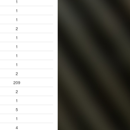
1
1
1
2
1
1
1
1
2
209
2
1
5
1
4