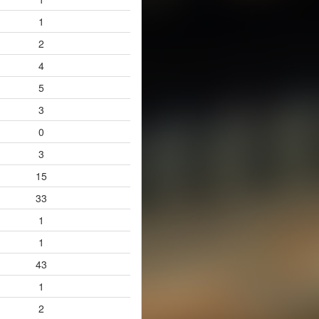
1
2
4
5
3
0
3
15
33
1
1
43
1
2