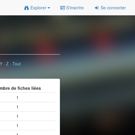
Explorer
S'inscrire
Se connecter
Y
·
Z
·
Tout
mbre de fiches liées
1
1
1
1
1