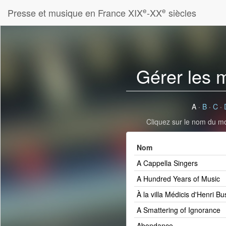
e
e
Presse et musique en France XIX
-XX
siècles
Gérer les 
A
·
B
·
C
·
Cliquez sur le nom du mot
Nom
A Cappella Singers
A Hundred Years of Music
À la villa Médicis d'Henri Bu
A Smattering of Ignorance
Abondance