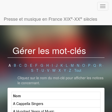
e
e
Presse et musique en France XIX
-XX
siècles
Gérer les mot-clés
A
·
B
·
C
·
D
·
E
·
F
·
G
·
H
·
I
·
J
·
K
·
L
·
M
·
N
·
O
·
P
·
Q
·
R
·
S
·
T
·
U
·
V
·
W
·
X
·
Y
·
Z
·
Tout
Cliquez sur le nom du mot-clé pour afficher les notices
le concernant.
Nom
A Cappella Singers
A Hundred Years of Music