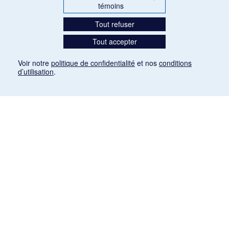
témoins
Tout refuser
Tout accepter
Voir notre
politique de confidentialité
et nos
conditions
d’utilisation
.
Mention légale
Les articles de presse reproduits dans la banque de données sont libres de droits. Leur
diffusion dans la banque de données est non commerciale et respecte les critères
d'utilisation équitable aux fins de recherche ainsi qu'établie par la Loi sur le droit d'auteur
du Canada (L.R.C. (1985), ch. C-42:
http://laws-lois.justice.gc.ca/fra/lois/C-42/page-
9.html#h-26
). Les PDF des articles des revues suivantes ont été téléchargés (sauf
quelques exceptions) de Gallica: Le Ménestrel, La Musique pendant la guerre, La Tribune
de Saint-Gervais, Le Mercure de France, La Revue politique et littéraire «Revue bleue».
Paramètres des témoins