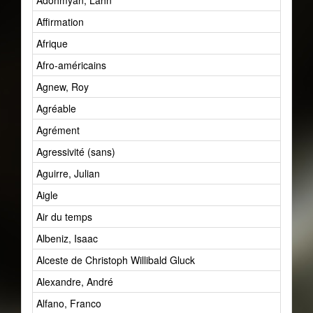
Adohmyan, Lahn
Affirmation
Afrique
Afro-américains
Agnew, Roy
Agréable
Agrément
Agressivité (sans)
Aguirre, Julian
Aigle
Air du temps
Albeniz, Isaac
Alceste de Christoph Willibald Gluck
Alexandre, André
Alfano, Franco