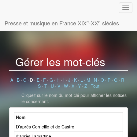
e
e
Presse et musique en France XIX
-XX
siècles
Gérer les mot-clés
A
·
B
·
C
·
D
·
E
·
F
·
G
·
H
·
I
·
J
·
K
·
L
·
M
·
N
·
O
·
P
·
Q
·
R
·
S
·
T
·
U
·
V
·
W
·
X
·
Y
·
Z
·
Tout
Cliquez sur le nom du mot-clé pour afficher les notices
le concernant.
Nom
Nom
D'après Corneille et de Castro
d'après Lamartine