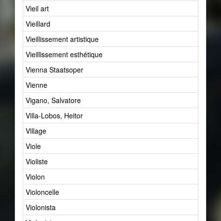
Vieil art
2
Vieillard
1
Vieillissement artistique
1
Vieillissement esthétique
4
Vienna Staatsoper
1
Vienne
8
Vigano, Salvatore
1
Villa-Lobos, Heitor
7
Village
4
Viole
28
Violiste
2
Violon
29
Violoncelle
5
Violonista
1