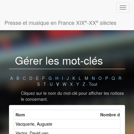
e
e
Presse et musique en France XIX
-XX
siècles
Gérer les mot-clés
A
·
B
·
C
·
D
·
E
·
F
·
G
·
H
·
I
·
J
·
K
·
L
·
M
·
N
·
O
·
P
·
Q
·
R
·
S
·
T
·
U
·
V
·
W
·
X
·
Y
·
Z
·
Tout
Cliquez sur le nom du mot-clé pour afficher les notices
le concernant.
Nom
Nombre de fiche
Vacquerie, Auguste
2
Vactor, David van
1