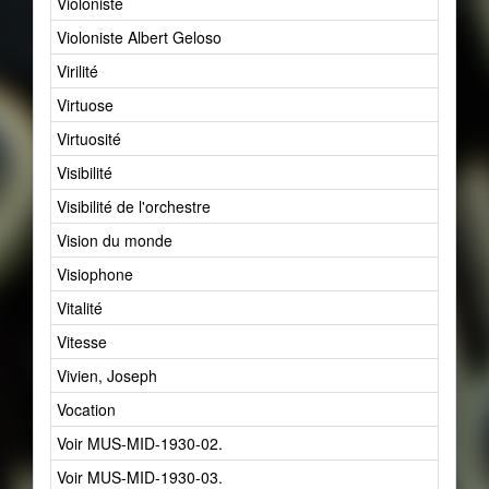
Violoniste
6
Violoniste Albert Geloso
1
Virilité
2
Virtuose
70
Virtuosité
46
Visibilité
1
Visibilité de l'orchestre
9
Vision du monde
4
Visiophone
1
Vitalité
7
Vitesse
13
Vivien, Joseph
1
Vocation
4
Voir MUS-MID-1930-02.
0
Voir MUS-MID-1930-03.
0