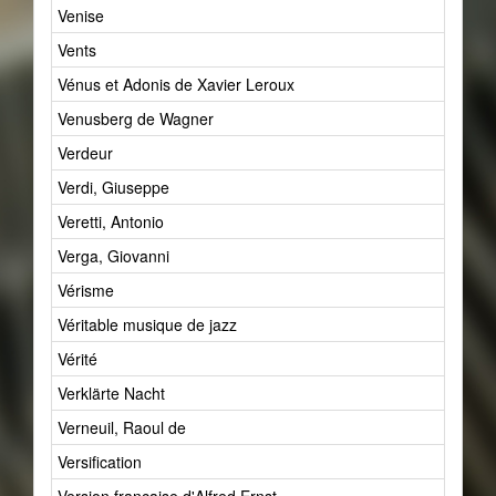
Venise
1
Vents
15
Vénus et Adonis de Xavier Leroux
1
Venusberg de Wagner
1
Verdeur
2
Verdi, Giuseppe
9
Veretti, Antonio
2
Verga, Giovanni
1
Vérisme
16
Véritable musique de jazz
1
Vérité
385
Verklärte Nacht
1
Verneuil, Raoul de
1
Versification
0