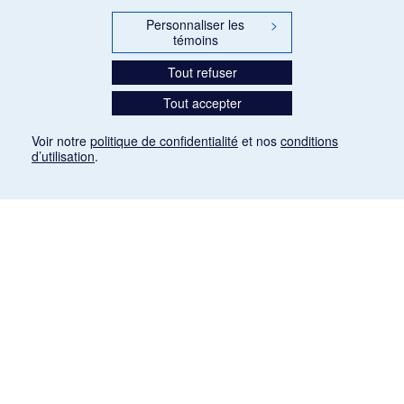
Personnaliser les
>
témoins
Tout refuser
Tout accepter
Voir notre
politique de confidentialité
et nos
conditions
d’utilisation
.
Mention légale
Les articles de presse reproduits dans la banque de données sont libres de droits. Leur
diffusion dans la banque de données est non commerciale et respecte les critères
d'utilisation équitable aux fins de recherche ainsi qu'établie par la Loi sur le droit d'auteur
du Canada (L.R.C. (1985), ch. C-42:
http://laws-lois.justice.gc.ca/fra/lois/C-42/page-
9.html#h-26
). Les PDF des articles des revues suivantes ont été téléchargés (sauf
quelques exceptions) de Gallica: Le Ménestrel, La Musique pendant la guerre, La Tribune
de Saint-Gervais, Le Mercure de France, La Revue politique et littéraire «Revue bleue».