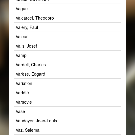
Vague
21
Valcárcel, Theodoro
1
Valéry, Paul
0
Valeur
791
Valls, Josef
1
Vamp
1
Vardell, Charles
2
Varèse, Edgard
5
Variation
10
Variété
5
Varsovie
1
Vase
1
Vaudoyer, Jean-Louis
1
Vaz, Salema
0