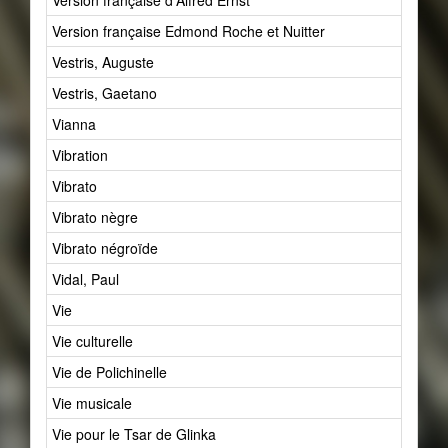
Version française d'Alfred Ernst
2
Version française Edmond Roche et Nuitter
1
Vestris, Auguste
2
Vestris, Gaetano
1
Vianna
1
Vibration
45
Vibrato
3
Vibrato nègre
1
Vibrato négroïde
1
Vidal, Paul
2
Vie
37
Vie culturelle
1
Vie de Polichinelle
1
Vie musicale
39
Vie pour le Tsar de Glinka
1